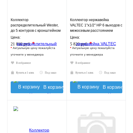
Коллектор
Коллектор нержавейка
распределительный Wester,
VALTEC 1"х1/2" НР 6 выходов с
до 5 контуров с кронштейном
межосевым расстоянием
0-050120
выходов 100мм
Цена:
Цена:
*
*
21 810 руб.
5 820 руб.
*
Актуальную цену пожалуйста
*
Актуальную цену пожалуйста
уточните у менеджера
уточните у менеджера
В избранное
В избранное
Купить в 1 клик
Под заказ
Купить в 1 клик
Под заказ
В корзину
В корзину