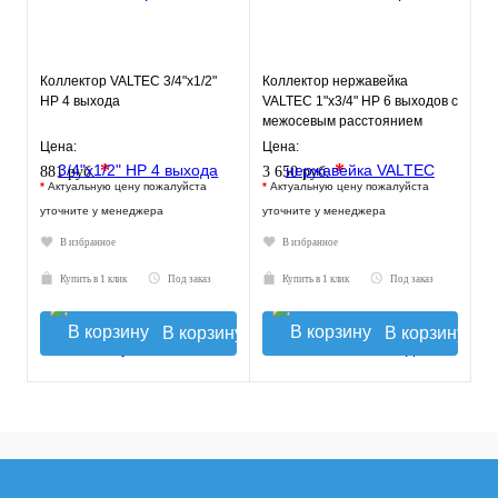
Коллектор VALTEC 3/4"х1/2"
Коллектор нержавейка
НР 4 выхода
VALTEC 1"х3/4" НР 6 выходов с
межосевым расстоянием
выходов 50мм
Цена:
Цена:
*
*
881 руб.
3 650 руб.
*
Актуальную цену пожалуйста
*
Актуальную цену пожалуйста
уточните у менеджера
уточните у менеджера
В избранное
В избранное
Купить в 1 клик
Под заказ
Купить в 1 клик
Под заказ
В корзину
В корзину