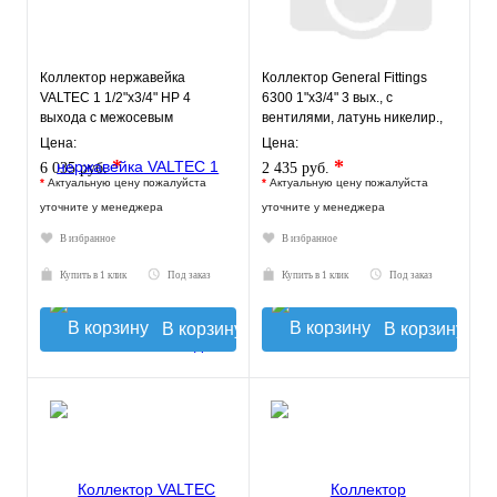
Коллектор нержавейка
Коллектор General Fittings
VALTEC 1 1/2"х3/4" НР 4
6300 1"х3/4" 3 вых., c
выхода с межосевым
вентилями, латунь никелир.,
расстоянием выходов 100мм
красный
Цена:
Цена:
*
*
6 035 руб.
2 435 руб.
*
Актуальную цену пожалуйста
*
Актуальную цену пожалуйста
уточните у менеджера
уточните у менеджера
В избранное
В избранное
Купить в 1 клик
Под заказ
Купить в 1 клик
Под заказ
В корзину
В корзину