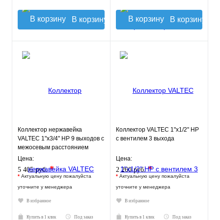
В корзину
В корзину
Коллектор нержавейка
Коллектор VALTEC 1"х1/2" НР
VALTEC 1"х3/4" НР 9 выходов с
с вентилем 3 выхода
межосевым расстоянием
выходов 50мм
Цена:
Цена:
*
*
5 405 руб.
2 260 руб.
*
Актуальную цену пожалуйста
*
Актуальную цену пожалуйста
уточните у менеджера
уточните у менеджера
В избранное
В избранное
Купить в 1 клик
Под заказ
Купить в 1 клик
Под заказ