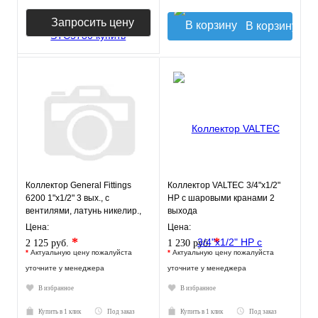
Запросить цену
В корзину
Коллектор General Fittings
Коллектор VALTEC 3/4"х1/2"
6200 1"х1/2" 3 вых., c
НР с шаровыми кранами 2
вентилями, латунь никелир.,
выхода
синий регулятор
Цена:
Цена:
*
*
2 125 руб.
1 230 руб.
*
Актуальную цену пожалуйста
*
Актуальную цену пожалуйста
уточните у менеджера
уточните у менеджера
В избранное
В избранное
Купить в 1 клик
Под заказ
Купить в 1 клик
Под заказ