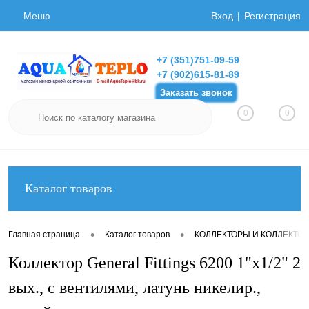
Меню
Вход
Регистрация
+7 (351)751-09-59
+7 (902)615-81-89
Заказать звонок
0
0
Каталог товаров
•
•
Главная страница
Каталог товаров
КОЛЛЕКТОРЫ И КОЛЛЕКТО
Коллектор General Fittings 6200 1"х1/2" 2
вых., c вентилями, латунь никелир.,