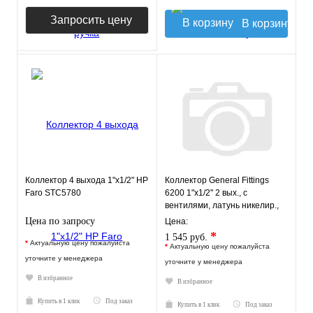
Запросить цену
В корзину
Коллектор 4 выхода 1"х1/2" НР
Коллектор General Fittings
Faro STC5780
6200 1"х1/2" 2 вых., c
вентилями, латунь никелир.,
красный регулятор
Цена по запросу
Цена:
*
1 545 руб.
*
Актуальную цену пожалуйста
*
Актуальную цену пожалуйста
уточните у менеджера
уточните у менеджера
В избранное
В избранное
Купить в 1 клик
Под заказ
Купить в 1 клик
Под заказ