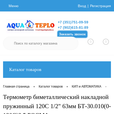
Меню
Вход
Регистрация
+7 (351)751-09-59
+7 (902)615-81-89
Заказать звонок
0
0
Каталог товаров
•
•
•
Главная страница
Каталог товаров
КИП и АВТОМАТИКА
Т
Термометр биметаллический накладной
пружинный 120С 1/2" 63мм БТ-30.010(0-