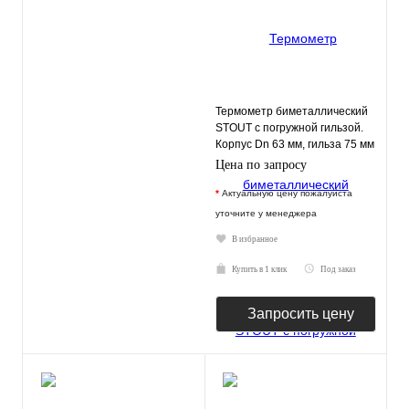
Термометр биметаллический
STOUT с погружной гильзой.
Корпус Dn 63 мм, гильза 75 мм
1/ 2"
Цена по запросу
*
Актуальную цену пожалуйста
уточните у менеджера
В избранное
Купить в 1 клик
Под заказ
Запросить цену