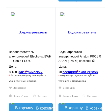
Водонагреватель
Водонагреватель
электрический Electrolux EWH
электрический Ariston PRO1 R
10 Genie ECO U
ABS V (150 л.) настенный,
ТЭН 1,8 кВт.
Цена:
Цена:
*
*
8 160 руб.
20 190 руб.
*
Актуальную цену пожалуйста
*
Актуальную цену пожалуйста
уточните у менеджера
уточните у менеджера
В избранное
В избранное
Купить в 1 клик
Под заказ
Купить в 1 клик
Под заказ
В корзину
В корзину