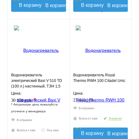
В корзину
В корзину
Водонагреватель
Водонагреватель Royal
электрический Baxi V 510 TD
Thermo RWH 100 Citadel Unic
(100 л.) настенный, ТЭН 1,5
кВт.
Цена:
Цена:
*
23 410 руб.
30 050 руб.
*
Актуальную цену пожалуйста
В избранное
уточните у менеджера
Купить в 1 клик
В наличии
В избранное
Купить в 1 клик
Под заказ
В корзину