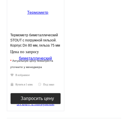
Термометр биметаллический
STOUT с погружной гильзой.
Корпус Dn 80 мм, гильза 75 мм
1/2"
Цена по запросу
*
Актуальную цену пожалуйста
уточните у менеджера
В избранное
Купить в 1 клик
Под заказ
Запросить цену