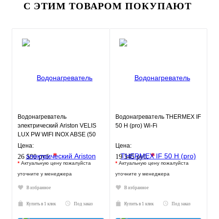
С ЭТИМ ТОВАРОМ ПОКУПАЮТ
Водонагреватель
Водонагреватель THERMEX IF
электрический Ariston VELIS
50 H (pro) Wi-Fi
LUX PW WIFI INOX ABSE (50
л.) настенный, нерж. сталь, Т
Цена:
Цена:
*
*
26 590 руб.
19 545 руб.
*
Актуальную цену пожалуйста
*
Актуальную цену пожалуйста
уточните у менеджера
уточните у менеджера
В избранное
В избранное
Купить в 1 клик
Под заказ
Купить в 1 клик
Под заказ