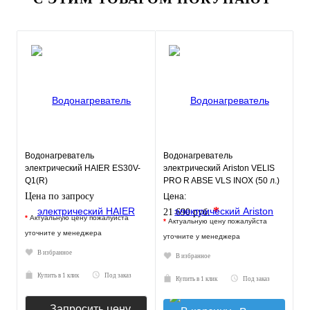
Водонагреватель
Водонагреватель
электрический HAIER ES30V-
электрический Ariston VELIS
Q1(R)
PRO R ABSE VLS INOX (50 л.)
настенный, нерж. сталь, ТЭН
Цена по запросу
Цена:
*
21 690 руб.
*
Актуальную цену пожалуйста
*
Актуальную цену пожалуйста
уточните у менеджера
уточните у менеджера
В избранное
В избранное
Купить в 1 клик
Под заказ
Купить в 1 клик
Под заказ
Запросить цену