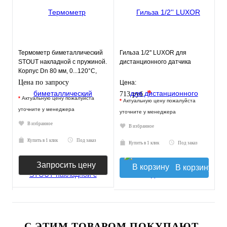
Термометр биметаллический
Гильза 1/2'' LUXOR для
STOUT накладной с пружиной.
дистанционного датчика
Корпус Dn 80 мм, 0...120°С,
1"-2"
Цена по запросу
Цена:
*
713 руб.
*
Актуальную цену пожалуйста
*
Актуальную цену пожалуйста
уточните у менеджера
уточните у менеджера
В избранное
В избранное
Купить в 1 клик
Под заказ
Купить в 1 клик
Под заказ
Запросить цену
В корзину
С ЭТИМ ТОВАРОМ ПОКУПАЮТ