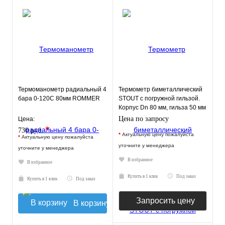
Термоманометр радиальный 4
Термометр биметаллический
бара 0-120С 80мм ROMMER
STOUT с погружной гильзой.
Корпус Dn 80 мм, гильза 50 мм
1/2"
Цена по запросу
Цена:
*
730 руб.
*
Актуальную цену пожалуйста
*
Актуальную цену пожалуйста
уточните у менеджера
уточните у менеджера
В избранное
В избранное
Купить в 1 клик
Под заказ
Купить в 1 клик
Под заказ
Запросить цену
В корзину