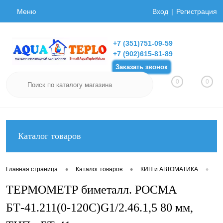
Меню
Вход
Регистрация
+7 (351)751-09-59
+7 (902)615-81-89
Заказать звонок
0
0
Каталог товаров
•
•
•
Главная страница
Каталог товаров
КИП и АВТОМАТИКА
Т
ТЕРМОМЕТР биметалл. РОСМА
БТ-41.211(0-120С)G1/2.46.1,5 80 мм,