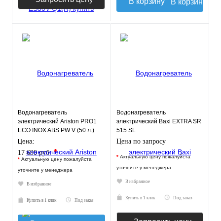
В корзину
Водонагреватель
Водонагреватель
электрический Ariston PRO1
электрический Baxi EXTRA SR
ECO INOX ABS PW V (50 л.)
515 SL
настенный, нерж. сталь, ТЭН
Цена по запросу
Цена:
2,
*
17 690 руб.
*
Актуальную цену пожалуйста
*
Актуальную цену пожалуйста
уточните у менеджера
уточните у менеджера
В избранное
В избранное
Купить в 1 клик
Под заказ
Купить в 1 клик
Под заказ