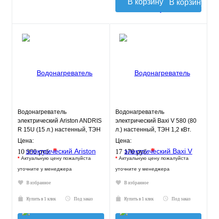
В корзину
Водонагреватель
Водонагреватель
электрический Ariston ANDRIS
электрический Baxi V 580 (80
R 15U (15 л.) настенный, ТЭН
л.) настенный, ТЭН 1,2 кВт.
1,2 кВт.
Цена:
Цена:
*
*
10 990 руб.
17 170 руб.
*
Актуальную цену пожалуйста
*
Актуальную цену пожалуйста
уточните у менеджера
уточните у менеджера
В избранное
В избранное
Купить в 1 клик
Под заказ
Купить в 1 клик
Под заказ