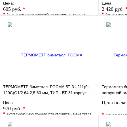
Цена:
Цена:
605 руб.
*
2 420 руб.
*
*
Актуальную цену пожалуйста уточните у менеджера
Актуальную ц
В избранное
Сравнение
В избранно
Купить в 1 клик
Под заказ
Купить в 1 
В корзину
ТЕРМОМЕТР биметалл. РОСМА БТ-31.211(0-
Термометр б
120С)G1/2.64.2,5 63 мм, ТИП - БТ-31 корпус -
погружной ги
хромированная ст
мм 1/2"
Цена по за
Цена:
970 руб.
*
*
*
Актуальную цену пожалуйста уточните у менеджера
Актуальную ц
В избранное
Сравнение
В избранно