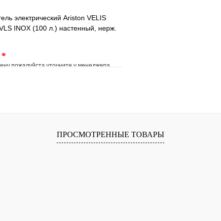
ель электрический Ariston VELIS
LS INOX (100 л.) настенный, нерж.
.
*
ену пожалуйста уточните у менеджера
е
Сравнение
клик
Под заказ
В корзину
ПРОСМОТРЕННЫЕ ТОВАРЫ