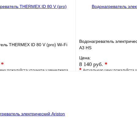
Водонагреватель электриче
ель THERMEX ID 80 V (pro) Wi-Fi
A3 HS
Цена:
.
*
8 140 руб.
*
*
ену пожалуйста уточните у менеджера
Актуальную цену пожалуйста 
е
Сравнение
В избранное
клик
Под заказ
Купить в 1 клик
В корзину