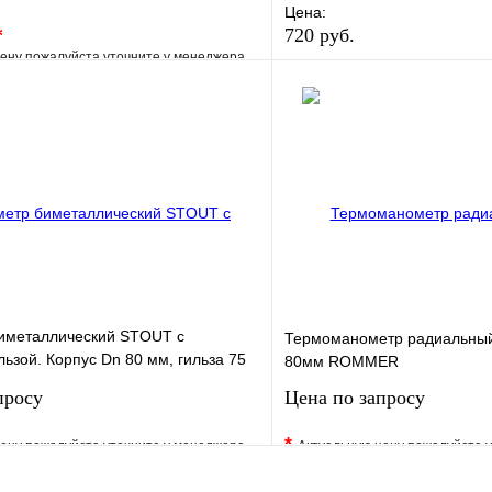
Цена:
*
720 руб.
ену пожалуйста уточните у менеджера
В избранное
е
Сравнение
Купить в 1 клик
клик
Под заказ
В корзину
иметаллический STOUT с
Термоманометр радиальный
льзой. Корпус Dn 80 мм, гильза 75
80мм ROMMER
просу
Цена по запросу
*
ену пожалуйста уточните у менеджера
Актуальную цену пожалуйста 
е
Сравнение
В избранное