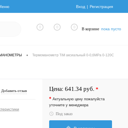
Меню
Вход
Регистрация
0
0
0
пока пусто
В корзине
•
ОМАНОМЕТРЫ
Термоманометр TiM аксиальный 0-0,6МРа 0-120С
Цена:
641.34 руб.
*
Добавить отзыв
*
Актуальную цену пожалуйста
уточните у менеджера
ктеристики
Под заказ