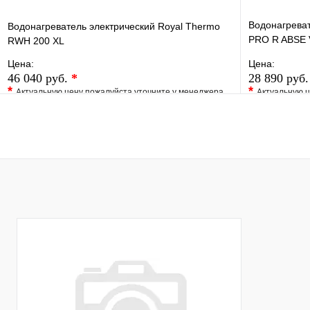
Водонагреват
Водонагреватель электрический Royal Thermo
PRO R ABSE V
RWH 200 XL
сталь, ТЭ
Цена:
Цена:
46 040 руб.
*
28 890 руб
*
*
Актуальную цену пожалуйста уточните у менеджера
Актуальную ц
В избранное
Сравнение
В избранно
Купить в 1 клик
Под заказ
Купить в 1 
В корзину