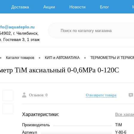
Доставка
Акции
Новости
Блог
nfo@aquateplo.ru
54902, г. Челябинск,
л. Гостевая 3, 1 этаж
•
•
•
Каталог товаров
КИП и АВТОМАТИКА
ТЕРМОМЕТРЫ И ТЕРМ
етр TiM аксиальный 0-0,6МРа 0-120С
Отзывов: 0
О возврате товара
Характеристики:
Все хара
Производитель
TIM
Артикул
Y-80-6