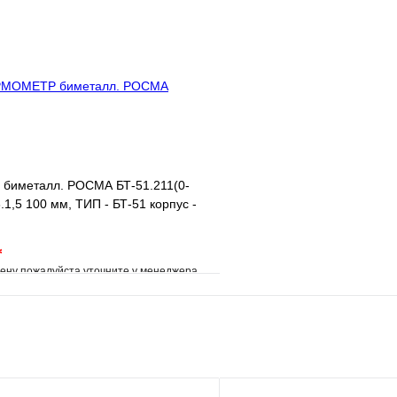
клик
Под заказ
Купить в 1 клик
Запросить цену
Запросить
иметалл. РОСМА БТ-51.211(0-
.1,5 100 мм, ТИП - БТ-51 корпус -
ая
*
ену пожалуйста уточните у менеджера
е
Сравнение
клик
Под заказ
В корзину