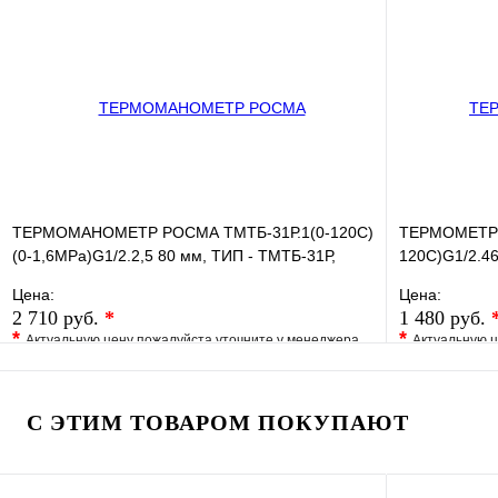
Купить в 1 клик
Под заказ
Купить в 1 
В корзину
ТЕРМОМАНОМЕТР РОСМА ТМТБ-31Р.1(0-120С)
ТЕРМОМЕТР б
(0-1,6MPa)G1/2.2,5 80 мм, ТИП - ТМТБ-31Р,
120С)G1/2.46
температура: 0-120С,
хромированн
Цена:
Цена:
2 710 руб.
*
1 480 руб.
*
*
Актуальную цену пожалуйста уточните у менеджера
Актуальную ц
В избранное
Сравнение
В избранно
Купить в 1 клик
Под заказ
Купить в 1 
С ЭТИМ ТОВАРОМ ПОКУПАЮТ
В корзину