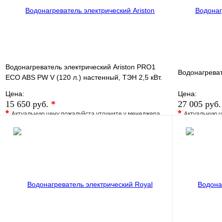
Водонагреватель электрический Ariston PRO1
Водонагреват
ECO ABS PW V (120 л.) настенный, ТЭН 2,5 кВт.
Цена:
Цена:
15 650 руб.
*
27 005 руб
*
*
Актуальную цену пожалуйста уточните у менеджера
Актуальную ц
В избранное
Сравнение
В избранно
Купить в 1 клик
Под заказ
Купить в 1 
В корзину