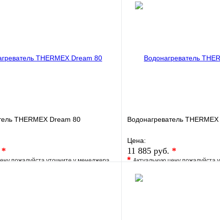
тель THERMEX Dream 80
Водонагреватель THERMEX 
Цена:
.
*
11 885 руб.
*
*
ену пожалуйста уточните у менеджера
Актуальную цену пожалуйста 
е
Сравнение
В избранное
клик
Под заказ
Купить в 1 клик
В корзину