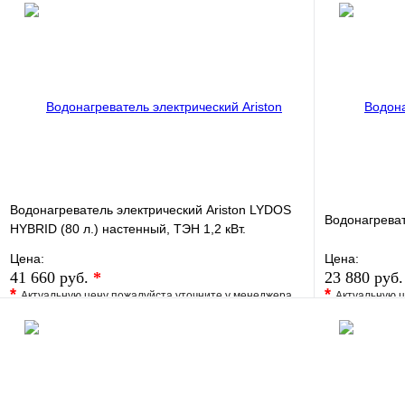
Водонагреватель электрический Ariston LYDOS
Водонагрева
HYBRID (80 л.) настенный, ТЭН 1,2 кВт.
Цена:
Цена:
41 660 руб.
*
23 880 руб
*
*
Актуальную цену пожалуйста уточните у менеджера
Актуальную ц
В избранное
Сравнение
В избранно
Купить в 1 клик
Под заказ
Купить в 1 
В корзину