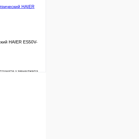
ский HAIER ES50V-
уточните у менеджера
Сравнение
Под заказ
В корзину