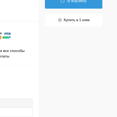
В корзину
Купить в 1 клик
Принимаем заказы на сайте
 все способы
Про
круглосуточно
платы