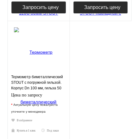
Запросить цену
Запросить цену
Термометр биметаллический
STOUT с погружной гильзой.
Корпус Dn 100 мм, гильза 50
мм 1/2"
Цена по запросу
*
Актуальную цену пожалуйста
уточните у менеджера
В избранное
Купить в 1 клик
Под заказ