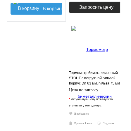
Запросить цену
В корзину
Термометр биметаллический
STOUT с погружной гильзой.
Корпус Dn 63 мм, гильза 75 мм
1/ 2"
Цена по запросу
*
Актуальную цену пожалуйста
уточните у менеджера
В избранное
Купить в 1 клик
Под заказ