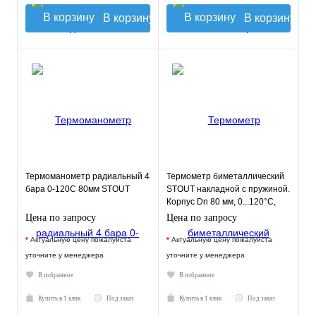
В корзину
В корзину
Термоманометр радиальный 4
Термометр биметаллический
бара 0-120С 80мм STOUT
STOUT накладной с пружиной.
Корпус Dn 80 мм, 0...120°С,
1"-2"
Цена по запросу
Цена по запросу
*
Актуальную цену пожалуйста
*
Актуальную цену пожалуйста
уточните у менеджера
уточните у менеджера
В избранное
В избранное
Купить в 1 клик
Под заказ
Купить в 1 клик
Под заказ