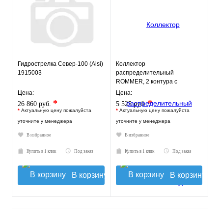
Гидрострелка Север-100 (Aisi)
Коллектор
1915003
распределительный
ROMMER, 2 контура с
гидравлическим
Цена:
Цена:
разделителем 1"
*
*
26 860 руб.
5 525 руб.
*
Актуальную цену пожалуйста
*
Актуальную цену пожалуйста
уточните у менеджера
уточните у менеджера
В избранное
В избранное
Купить в 1 клик
Под заказ
Купить в 1 клик
Под заказ
В корзину
В корзину