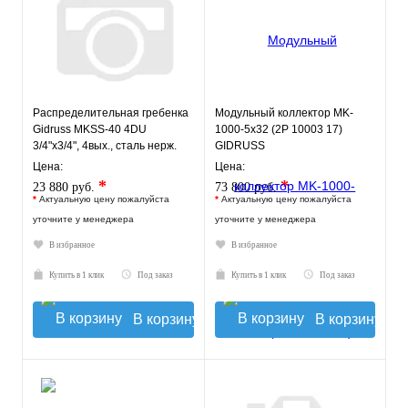
Распределительная гребенка
Модульный коллектор MK-
Gidruss MKSS-40 4DU
1000-5x32 (2P 10003 17)
3/4"х3/4", 4вых., сталь нерж.
GIDRUSS
Цена:
Цена:
*
*
23 880 руб.
73 800 руб.
*
Актуальную цену пожалуйста
*
Актуальную цену пожалуйста
уточните у менеджера
уточните у менеджера
В избранное
В избранное
Купить в 1 клик
Под заказ
Купить в 1 клик
Под заказ
В корзину
В корзину