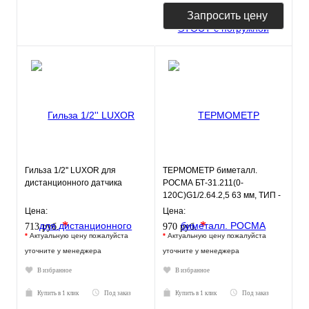
Запросить цену
Гильза 1/2'' LUXOR для
ТЕРМОМЕТР биметалл.
дистанционного датчика
РОСМА БТ-31.211(0-
120С)G1/2.64.2,5 63 мм, ТИП -
БТ-31 корпус - хромированная
Цена:
Цена:
ст
*
*
713 руб.
970 руб.
*
Актуальную цену пожалуйста
*
Актуальную цену пожалуйста
уточните у менеджера
уточните у менеджера
В избранное
В избранное
Купить в 1 клик
Под заказ
Купить в 1 клик
Под заказ