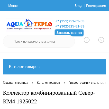
Меню
Вход
Регистрация
+7 (351)751-09-59
+7 (902)615-81-89
Заказать звонок
0
0
Каталог товаров
•
•
Главная страница
Каталог товаров
Гидрострелки и стальные ко
Коллектор комбинированный Север-
KM4 1925022