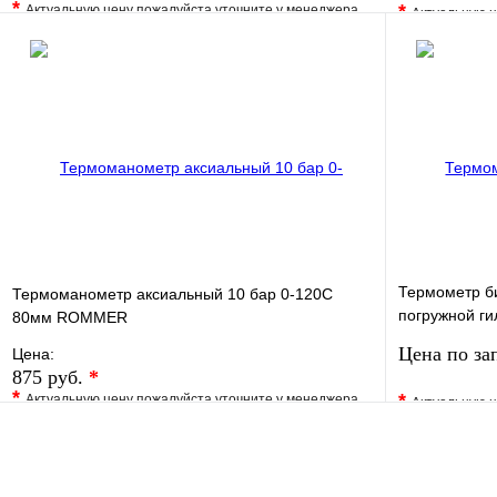
*
*
Актуальную цену пожалуйста уточните у менеджера
Актуальную ц
В избранное
Сравнение
В избранно
Купить в 1 клик
Под заказ
Купить в 1 
В корзину
Термометр б
Термоманометр аксиальный 10 бар 0-120С
погружной ги
80мм ROMMER
мм 1/2"
Цена по за
Цена:
875 руб.
*
*
*
Актуальную цену пожалуйста уточните у менеджера
Актуальную ц
В избранное
Сравнение
В избранно
Купить в 1 клик
Под заказ
Купить в 1 