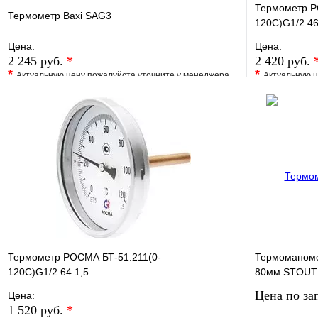
Термометр Р
Термометр Baxi SAG3
120С)G1/2.46
Цена:
Цена:
2 245 руб.
*
2 420 руб.
*
*
Актуальную цену пожалуйста уточните у менеджера
Актуальную ц
В избранное
Сравнение
В избранно
Купить в 1 клик
Под заказ
Купить в 1 
В корзину
Термометр РОСМА БТ-51.211(0-
Термоманоме
120С)G1/2.64.1,5
80мм STOUT
Цена по за
Цена:
1 520 руб.
*