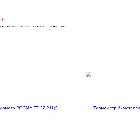
.
*
ену пожалуйста уточните у менеджера
е
Сравнение
клик
Под заказ
В корзину