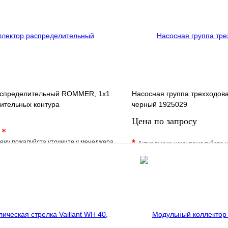
аспределительный ROMMER, 1х1
Насосная группа трехходова
опительных контура
черный 1925029
Цена по запросу
.
*
*
ену пожалуйста уточните у менеджера
Актуальную цену пожалуйста 
е
Сравнение
В избранное
клик
Под заказ
Купить в 1 клик
В корзину
Запросить