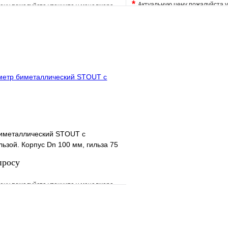
*
Актуальную цену пожалуйста 
ену пожалуйста уточните у менеджера
В избранное
е
Сравнение
Купить в 1 клик
клик
Под заказ
Запросить цену
иметаллический STOUT с
льзой. Корпус Dn 100 мм, гильза 75
просу
ену пожалуйста уточните у менеджера
е
Сравнение
клик
Под заказ