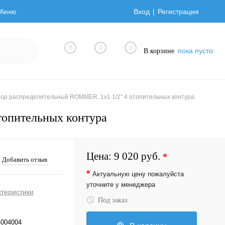
Меню
Вход
Регистрация
0
0
0
пока пусто
В корзине
тор распределительный ROMMER, 1х1 1/2" 4 отопительных контура
топительных контура
Цена:
9 020 руб.
*
Добавить отзыв
*
Актуальную цену пожалуйста
уточните у менеджера
ктеристики
Под заказ
-004004