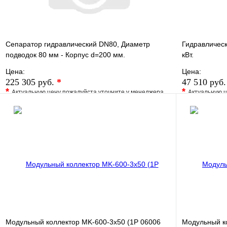
Сепаратор гидравлический DN80, Диаметр
Гидравлическ
подводок 80 мм - Корпус d=200 мм.
кВт.
Цена:
Цена:
225 305 руб.
*
47 510 руб
*
*
Актуальную цену пожалуйста уточните у менеджера
Актуальную ц
В избранное
Сравнение
В избранно
Купить в 1 клик
Под заказ
Купить в 1 
В корзину
Модульный коллектор MK-600-3x50 (1P 06006
Модульный к