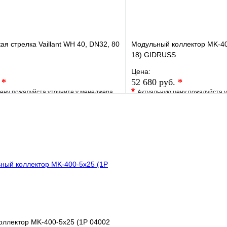
ая стрелка Vaillant WH 40, DN32, 80
Модульный коллектор MK-40
18) GIDRUSS
Цена:
.
*
52 680 руб.
*
*
ену пожалуйста уточните у менеджера
Актуальную цену пожалуйста 
е
Сравнение
В избранное
клик
Под заказ
Купить в 1 клик
В корзину
оллектор MK-400-5x25 (1P 04002