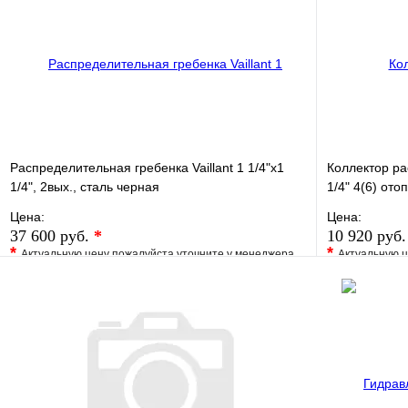
Распределительная гребенка Vaillant 1 1/4"х1
Коллектор р
1/4", 2вых., сталь черная
1/4" 4(6) от
Цена:
Цена:
37 600 руб.
*
10 920 руб
*
*
Актуальную цену пожалуйста уточните у менеджера
Актуальную ц
В избранное
Сравнение
В избранно
Купить в 1 клик
Под заказ
Купить в 1 
В корзину