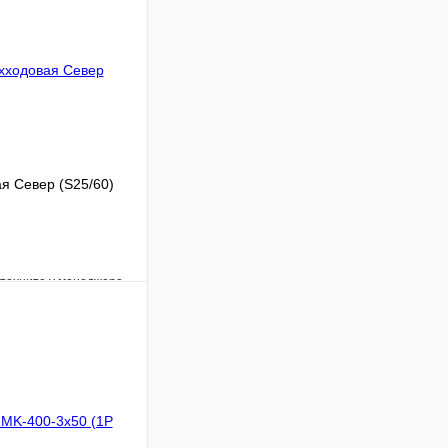
я Север (S25/60)
уточните у менеджера
Сравнение
Под заказ
 цену