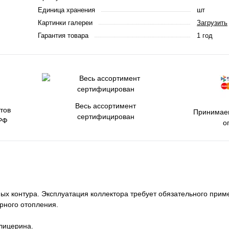
Единица хранения
шт
Картинки галереи
Загрузить
Гарантия товара
1 год
Весь ассортимент
тов
Принимаем
сертифицирован
РФ
о
ых контура. Эксплуатация коллектора требует обязательного при
рного отопления.
глицерина.