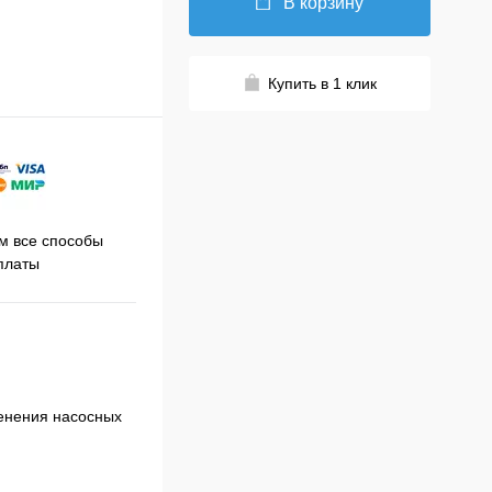
В корзину
Купить в 1 клик
Принимаем заказы на сайте
 все способы
Про
круглосуточно
платы
менения насосных