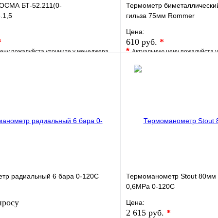
ОСМА БТ-52.211(0-
Термометр биметаллический
.1,5
гильза 75мм Rommer
Цена:
*
610 руб.
*
*
ену пожалуйста уточните у менеджера
Актуальную цену пожалуйста 
е
Сравнение
В избранное
клик
Под заказ
Купить в 1 клик
В корзину
тр радиальный 6 бара 0-120С
Термоманометр Stout 80мм 
0,6МРа 0-120С
просу
Цена:
2 615 руб.
*