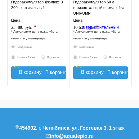
Гидроаккумулятор Джилекс В
Гидроаккумулятор 50 л
200, вертикальный
горизонтальный нержавейка
UNIPUMP
Цена:
Цена:
*
*
23 480 руб.
10 630 руб.
*
Актуальную цену пожалуйста
*
Актуальную цену пожалуйста
уточните у менеджера
уточните у менеджера
В избранное
В избранное
Купить в 1 клик
Под заказ
Купить в 1 клик
Под заказ
В корзину
В корзину
454902, г. Челябинск, ул. Гостевая 3, 1 этаж
info@aquateplo.ru