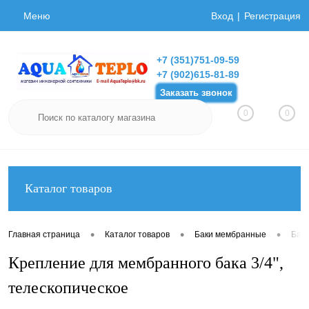
Меню
Вход
Регистрация
+7 (351)751-09-59
+7 (902)615-81-89
Заказать звонок
0
0
Каталог товаров
•
•
•
Главная страница
Каталог товаров
Баки мембранные
Бак
Крепление для мембранного бака 3/4",
телескопическое