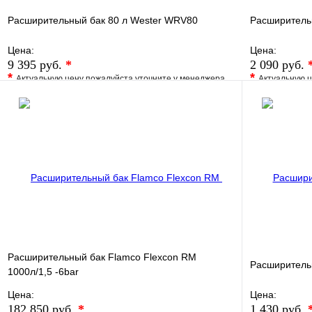
Расширительный бак 80 л Wester WRV80
Расширитель
Цена:
Цена:
9 395 руб.
*
2 090 руб.
*
*
Актуальную цену пожалуйста уточните у менеджера
Актуальную ц
В избранное
Сравнение
В избранно
Купить в 1 клик
Под заказ
Купить в 1 
В корзину
Расширительный бак Flamco Flexcon RM
Расширитель
1000л/1,5 -6bar
Цена:
Цена:
182 850 руб.
*
1 430 руб.