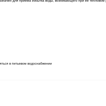
значен для приёма избытка воды, возникающего при её тепловом
яться в питьевом водоснабжении