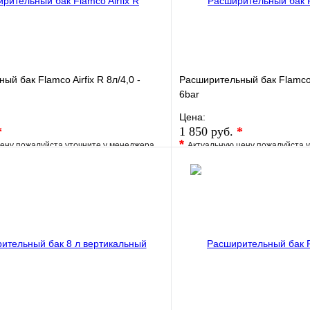
й бак Flamco Airfix R 8л/4,0 -
Расширительный бак Flamco 
6bar
Цена:
*
1 850 руб.
*
*
ену пожалуйста уточните у менеджера
Актуальную цену пожалуйста 
е
Сравнение
В избранное
клик
Под заказ
Купить в 1 клик
В корзину