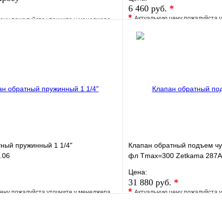
6 460 руб.
*
*
Актуальную цену пожалуйста 
ену пожалуйста уточните у менеджера
В избранное
е
Сравнение
Купить в 1 клик
клик
Под заказ
Запросить цену
ный пружинный 1 1/4"
Клапан обратный подъем чу
.06
фл Tmax=300 Zetkama 287
Цена:
31 880 руб.
*
*
ену пожалуйста уточните у менеджера
Актуальную цену пожалуйста 
е
Сравнение
В избранное