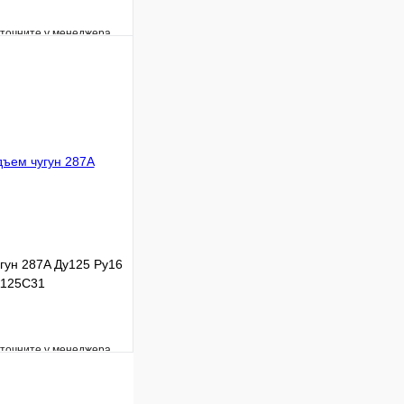
уточните у менеджера
Сравнение
Под заказ
В корзину
гун 287A Ду125 Ру16
A125C31
уточните у менеджера
Сравнение