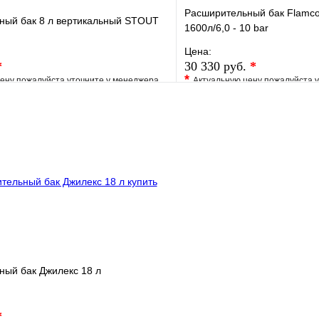
Расширительный бак Flamco
ный бак 8 л вертикальный STOUT
1600л/6,0 - 10 bar
Цена:
*
30 330 руб.
*
*
ену пожалуйста уточните у менеджера
Актуальную цену пожалуйста 
е
Сравнение
В избранное
клик
Под заказ
Купить в 1 клик
В корзину
ный бак Джилекс 18 л
*