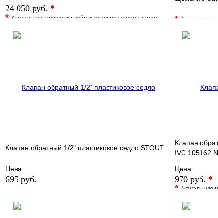
24 050 руб.
*
*
*
Актуальную цену пожалуйста уточните у менеджера
Актуальную ц
В избранное
Сравнение
В избранно
Купить в 1 клик
Под заказ
Купить в 1 
В корзину
Клапан обрат
Клапан обратный 1/2" пластиковое седло STOUT
IVC.105162.N
Цена:
Цена:
695 руб.
970 руб.
*
*
Актуальную ц
В избранное
Сравнение
В избранно
Купить в 1 клик
В наличии