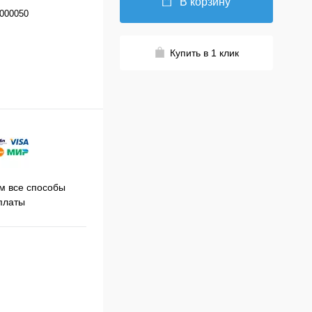
В корзину
000050
Купить в 1 клик
Принимаем заказы на сайте
 все способы
Про
круглосуточно
платы