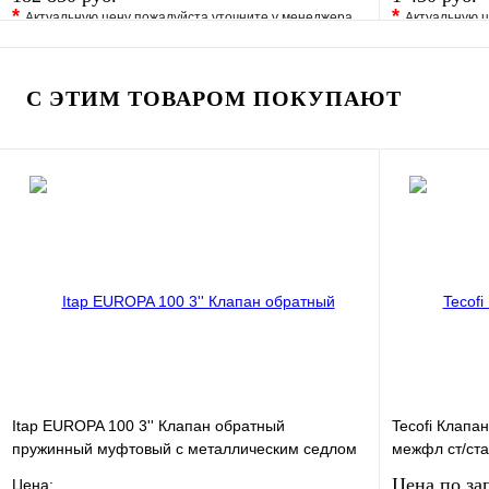
*
*
Актуальную цену пожалуйста уточните у менеджера
Актуальную ц
В избранное
Сравнение
В избранно
Купить в 1 клик
Под заказ
Купить в 1 
С ЭТИМ ТОВАРОМ ПОКУПАЮТ
В корзину
Itap EUROPA 100 3'' Клапан обратный
Tecofi Клапа
пружинный муфтовый с металлическим седлом
межфл ст/ста
Цена по за
Цена: