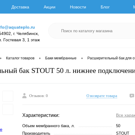
Доставка
Акции
Новости
Блог
nfo@aquateplo.ru
54902, г. Челябинск,
л. Гостевая 3, 1 этаж
•
•
•
Каталог товаров
Баки мембранные
Расширительный бак для 
ьный бак STOUT 50 л. нижнее подключен
Отзывов: 0
О возврате товара
Характеристики:
Все хара
Объем мембранного бака, л.
50
Производитель
STOUT