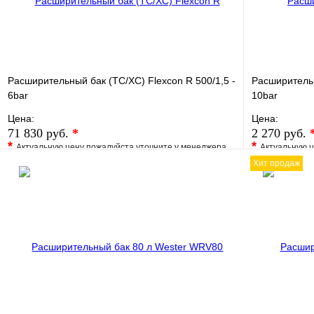
Расширительный бак (ТС/ХС) Flexcon R 500/1,5 -
Расширительны
6bar
10bar
Цена:
Цена:
71 830 руб.
*
2 270 руб.
*
*
Актуальную цену пожалуйста уточните у менеджера
Актуальную ц
Хит продаж
В избранное
Сравнение
В избранно
Купить в 1 клик
Под заказ
Купить в 1 
В корзину