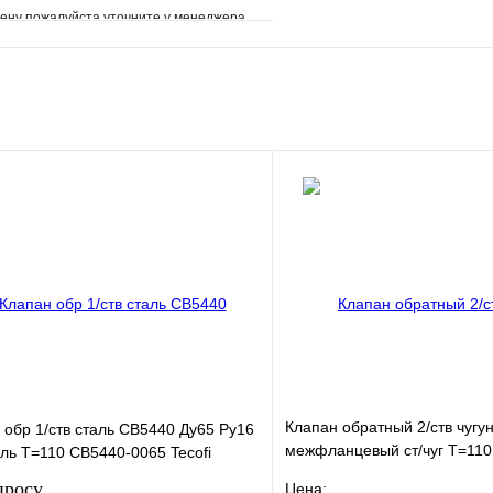
ену пожалуйста уточните у менеджера
е
Сравнение
клик
Под заказ
В корзину
Клапан обратный 2/ств чугу
н обр 1/ств сталь CB5440 Ду65 Ру16
межфланцевый ст/чуг T=110
ль T=110 CB5440-0065 Tecofi
EP0050
просу
Цена: