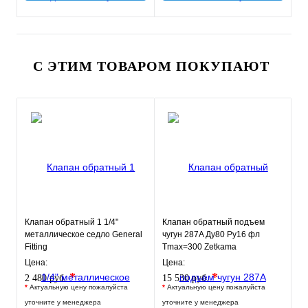
С ЭТИМ ТОВАРОМ ПОКУПАЮТ
Клапан обратный 1 1/4"
Клапан обратный подъем
металлическое седло General
чугун 287A Ду80 Ру16 фл
Fitting
Tmax=300 Zetkama
287A080C31
Цена:
Цена:
*
*
2 480 руб.
15 530 руб.
*
Актуальную цену пожалуйста
*
Актуальную цену пожалуйста
уточните у менеджера
уточните у менеджера