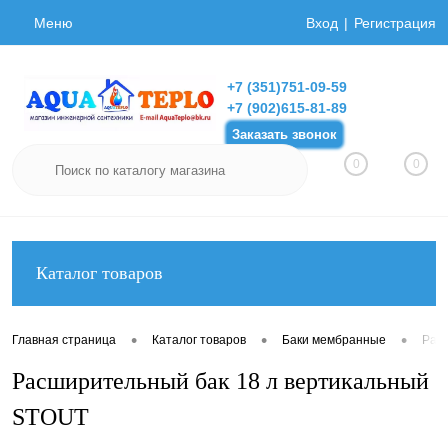
Меню
Вход
Регистрация
+7 (351)751-09-59
+7 (902)615-81-89
Заказать звонок
0
0
Каталог товаров
•
•
•
Главная страница
Каталог товаров
Баки мембранные
Рас
Расширительный бак 18 л вертикальный
STOUT