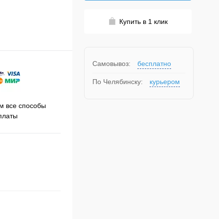
Купить в 1 клик
Самовывоз:
бесплатно
По Челябинску:
курьером
Принимаем заказы на сайте
 все способы
Про
круглосуточно
платы