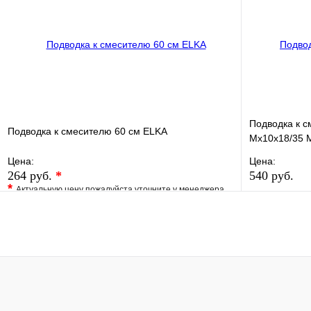
В корзину
Подводка к с
Подводка к смесителю 60 см ELKA
Мх10х18/35 M
Цена:
Цена:
264 руб.
*
540 руб.
*
Актуальную цену пожалуйста уточните у менеджера
В избранно
В избранное
Сравнение
Купить в 1 
Купить в 1 клик
Под заказ
В корзину