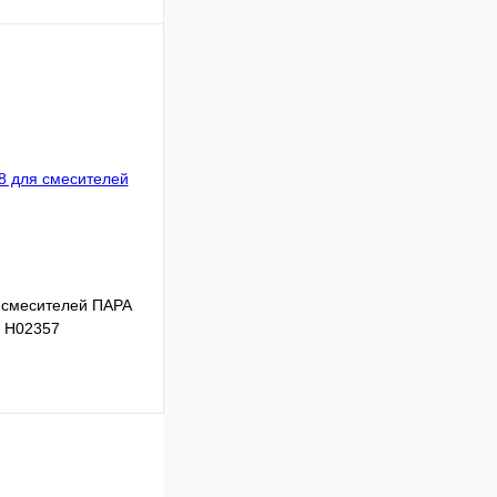
Сравнение
В наличии
В корзину
 смесителей ПАРА
е Н02357
Сравнение
В наличии