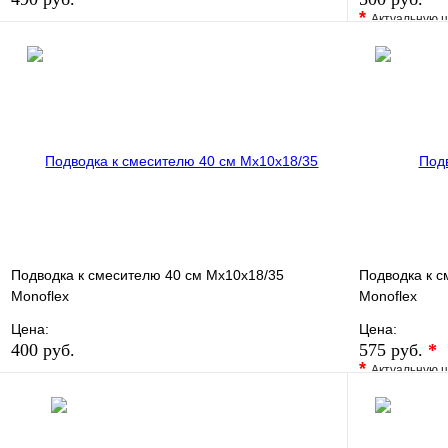
*
Актуальную ц
В избранное
Сравнение
В избранно
Купить в 1 клик
В наличии
Купить в 1 
В корзину
Подводка к смесителю 40 см Мх10х18/35
Подводка к с
Monoflex
Monoflex
Цена:
Цена:
400 руб.
575 руб.
*
*
Актуальную ц
В избранное
Сравнение
В избранно
Купить в 1 клик
В наличии
Купить в 1 