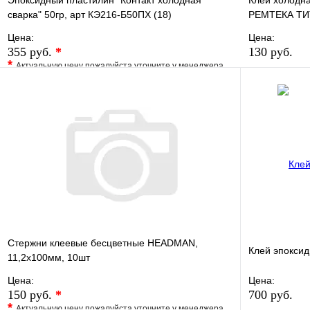
Эпоксидный пластилин "Контакт холодная
Клей холодна
сварка" 50гр, арт КЭ216-Б50ПХ (18)
РЕМТЕКА ТИТ
Цена:
Цена:
355 руб.
*
130 руб.
*
Актуальную цену пожалуйста уточните у менеджера
В избранно
В избранное
Сравнение
Купить в 1 
Купить в 1 клик
Под заказ
В корзину
Стержни клеевые бесцветные HEADMAN,
Клей эпоксид
11,2х100мм, 10шт
Цена:
Цена:
150 руб.
*
700 руб.
*
Актуальную цену пожалуйста уточните у менеджера