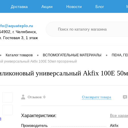
Доставка
Акции
Новости
Блог
nfo@aquateplo.ru
54902, г. Челябинск,
л. Гостевая 3, 1 этаж
•
•
•
Каталог товаров
ВСПОМОГАТЕЛЬНЫЕ МАТЕРИАЛЫ
ПЕНА, Г
ый универсальный Akfix 100E 50мл прозрачный
иликоновый универсальный Akfix 100E 50
Отзывов: 0
О возврате товара
Характеристики:
Все хара
Производитель
Akfix