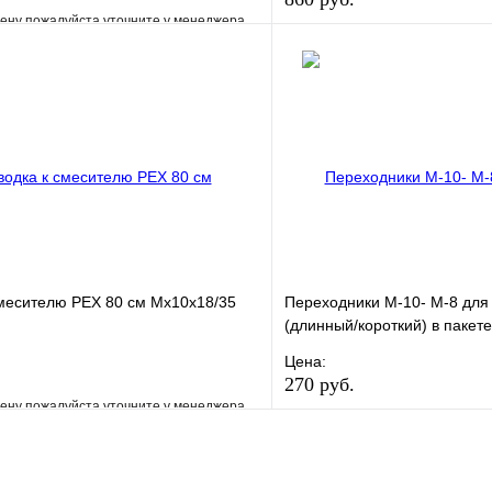
ену пожалуйста уточните у менеджера
В избранное
е
Сравнение
Купить в 1 клик
клик
Под заказ
В корзину
месителю РЕХ 80 см Мх10х18/35
Переходники М-10- М-8 для
(длинный/короткий) в пакет
Цена:
270 руб.
ену пожалуйста уточните у менеджера
В избранное
е
Сравнение
Купить в 1 клик
клик
Под заказ