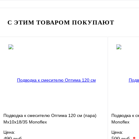
В избранно
В избранное
Сравнение
Купить в 1 
Купить в 1 клик
Под заказ
С ЭТИМ ТОВАРОМ ПОКУПАЮТ
В корзину
Подводка к смесителю Оптима 120 см (пара)
Подводка к 
Мх10х18/35 Monoflex
Monoflex
Цена:
Цена:
490 руб.
500 руб.
*