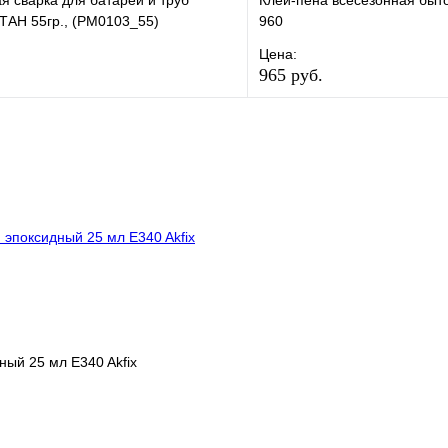
я сварка для батарей и труб
Клей-пена всесезонная быто
АН 55гр., (РМ0103_55)
960
Цена:
965 руб.
е
Сравнение
В избранное
клик
В наличии
Купить в 1 клик
В корзину
ный 25 мл E340 Akfix