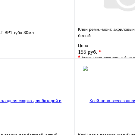
Клей ремн.-монт. акриловы
Т ВР1 туба 30мл
белый
Цена:
155 руб.
*
*
Актуальную цену пожалуйста 
е
Сравнение
В избранное
клик
В наличии
Купить в 1 клик
В корзину