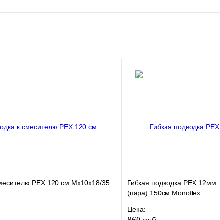
е
Сравнение
клик
В наличии
В корзину
смесителю РЕХ 120 см Мх10х18/35
Гибкая подводка PEX 12мм 
(пара) 150см Monoflex
Цена:
860 руб.