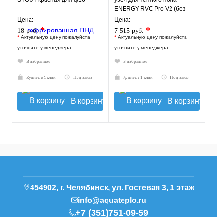
STOUT красная для ф16
узел для теплого пола
ENERGY RVC Pro V2 (без
насоса)
Цена:
Цена:
*
*
18 руб.
7 515 руб.
*
Актуальную цену пожалуйста
*
Актуальную цену пожалуйста
уточните у менеджера
уточните у менеджера
В избранное
В избранное
Купить в 1 клик
Под заказ
Купить в 1 клик
Под заказ
В корзину
В корзину
454902, г. Челябинск, ул. Гостевая 3, 1 этаж
info@aquateplo.ru
+7 (351)751-09-59