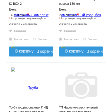
IC-BOX 2
насоса 130 мм
VT.TECHNOMIX.0.130
Цена:
Цена:
*
*
14 250 руб.
25 720 руб.
*
Актуальную цену пожалуйста
*
Актуальную цену пожалуйста
уточните у менеджера
уточните у менеджера
В избранное
В избранное
Купить в 1 клик
Под заказ
Купить в 1 клик
Под заказ
В корзину
В корзину
Труба гофрированная ПНД
ТП Насосно-смесительный