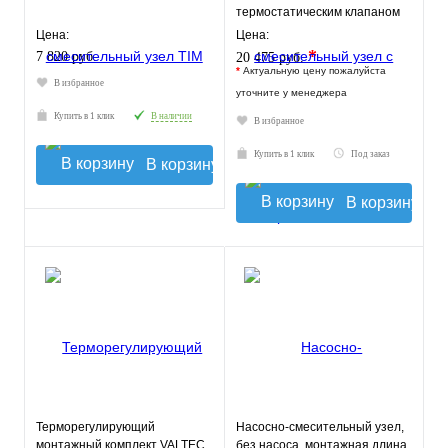
термостатическим клапаном
30-60°C, без насоса
Цена:
Цена:
*
7 820 руб.
20 475 руб.
*
Актуальную цену пожалуйста
В избранное
уточните у менеджера
Купить в 1 клик
В наличии
В избранное
Купить в 1 клик
Под заказ
В корзину
В корзину
Терморегулирующий
Насосно-смесительный узел,
монтажный комплект VALTEC
без насоса, монтажная длина