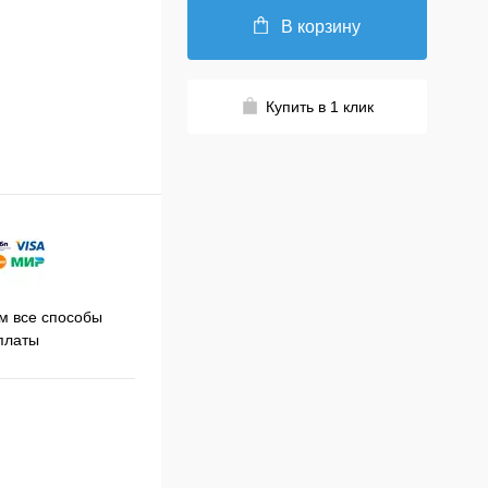
В корзину
Купить в 1 клик
Принимаем заказы на сайте
 все способы
Про
круглосуточно
платы