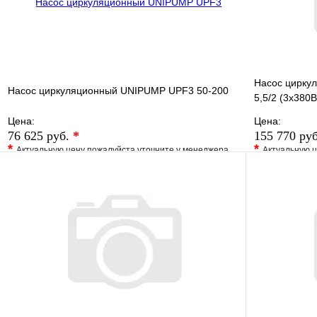
Насос циркул
Насос циркуляционный UNIPUMP UPF3 50-200
5,5/2 (3х380В
Цена:
Цена:
76 625 руб.
*
155 770 ру
*
*
Актуальную цену пожалуйста уточните у менеджера
Актуальную ц
В избранное
Сравнение
В избранно
Купить в 1 клик
Под заказ
Купить в 1 
В корзину