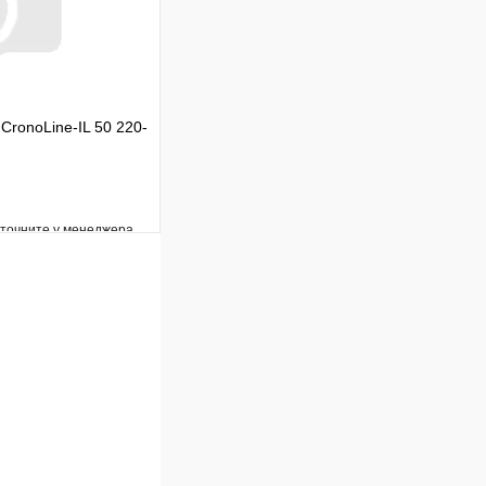
CronoLine-IL 50 220-
уточните у менеджера
Сравнение
Под заказ
В корзину