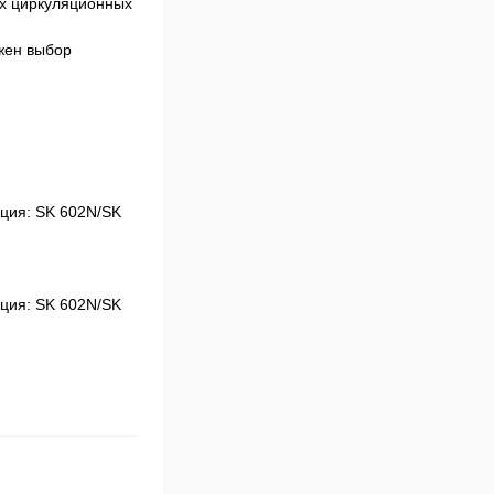
х циркуляционных
жен выбор
пция: SK 602N/SK
пция: SK 602N/SK