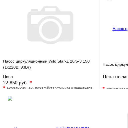
Насос циркуляционный Wilo Star-Z 20/5-3 150
Насос цирку
(1х220В; 93Вт)
Цена по за
Цена:
22 850 руб.
*
*
*
Актуальную цену пожалуйста уточните у менеджера
Актуальную ц
В избранное
Сравнение
В избранно
Купить в 1 клик
Под заказ
Купить в 1 
В корзину