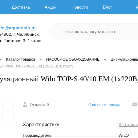
Доставка
Акции
Новости
Блог
nfo@aquateplo.ru
54902, г. Челябинск,
л. Гостевая 3, 1 этаж
•
•
•
Каталог товаров
НАСОСНОЕ ОБОРУДОВАНИЕ
Циркуляционн
й Wilo TOP-S 40/10 EM (1х220В; 0,35кВт)
уляционный Wilo TOP-S 40/10 EM (1х220В;
Отзывов: 0
О возврате товара
Характеристики:
Все хара
Производитель
WILO