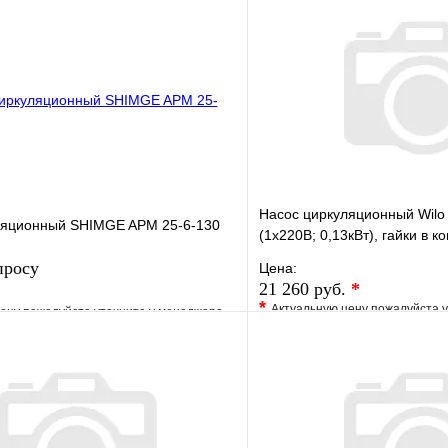
Насос циркуляционный Wilo 
ляционный SHIMGE APM 25-6-130
(1х220В; 0,13кВт), гайки в к
просу
Цена:
21 260 руб.
*
*
Актуальную цену пожалуйста 
ену пожалуйста уточните у менеджера
В избранное
е
Сравнение
Купить в 1 клик
клик
Под заказ
Запросить цену