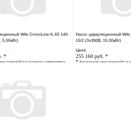
яционный Wilo CronoLine-IL 65 140-
Насос циркуляционный Wilo 
; 5,50кВт)
15/2 (3х380В; 15,00кВт)
Цена:
б.
*
255 160 руб.
*
*
ену пожалуйста уточните у менеджера
Актуальную цену пожалуйста 
е
Сравнение
В избранное
клик
Под заказ
Купить в 1 клик
В корзину