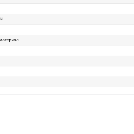
ый
 материал