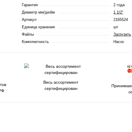
Гарантия
2 года
Диаметр мм/дюйм
1 1/2"
Артикул
2165524
Единица хранения
шт
Файлы
Загрузить
Комплектность
Насос
Весь ассортимент
тов
Принимаем
сертифицирован
РФ
о