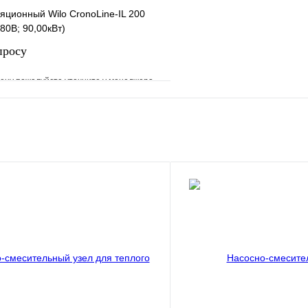
яционный Wilo CronoLine-IL 200
80В; 90,00кВт)
просу
ену пожалуйста уточните у менеджера
е
Сравнение
клик
Под заказ
Запросить цену