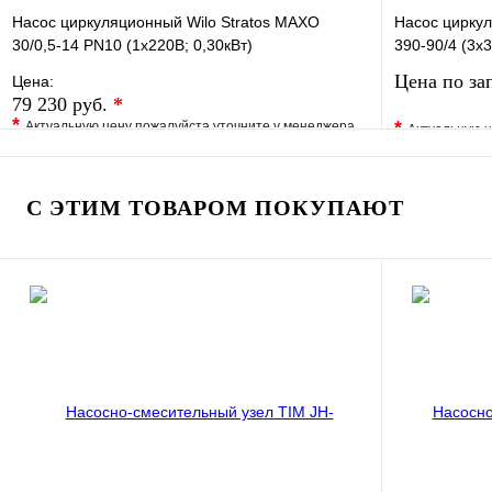
Насос циркуляционный Wilo Stratos MAXO
Насос циркул
30/0,5-14 PN10 (1х220В; 0,30кВт)
390-90/4 (3х3
Цена по за
Цена:
79 230 руб.
*
*
*
Актуальную цену пожалуйста уточните у менеджера
Актуальную ц
В избранное
Сравнение
В избранно
Купить в 1 клик
Под заказ
Купить в 1 
С ЭТИМ ТОВАРОМ ПОКУПАЮТ
В корзину