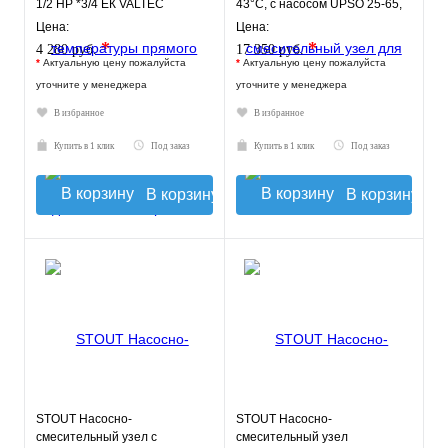
1/2 НР *3/4 ЕК VALTEC
43°C, с насосом UPSO 25-65,
130 mm
Цена:
Цена:
*
*
4 280 руб.
17 350 руб.
*
Актуальную цену пожалуйста
*
Актуальную цену пожалуйста
уточните у менеджера
уточните у менеджера
В избранное
В избранное
Купить в 1 клик
Под заказ
Купить в 1 клик
Под заказ
В корзину
В корзину
STOUT Насосно-
STOUT Насосно-
смесительный узел с
смесительный узел