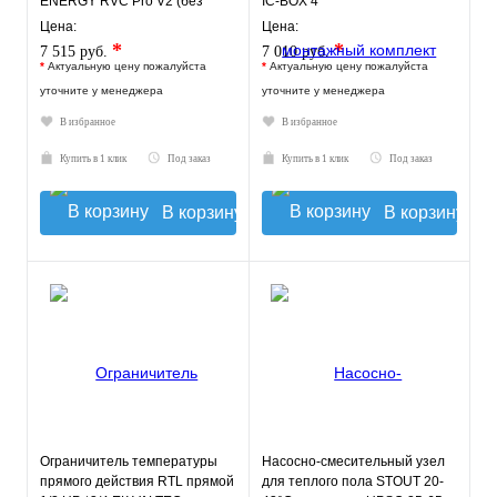
ENERGY RVC Pro V2 (без
IC-BOX 4
насоса)
Цена:
Цена:
*
*
7 515 руб.
7 010 руб.
*
Актуальную цену пожалуйста
*
Актуальную цену пожалуйста
уточните у менеджера
уточните у менеджера
В избранное
В избранное
Купить в 1 клик
Под заказ
Купить в 1 клик
Под заказ
В корзину
В корзину
Ограничитель температуры
Насосно-смесительный узел
прямого действия RTL прямой
для теплого пола STOUT 20-