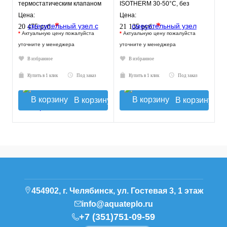
термостатическим клапаном
ISOTHERM 30-50°C, без
30-60°C, без насоса
насоса.
Цена:
Цена:
*
*
20 475 руб.
21 135 руб.
*
Актуальную цену пожалуйста
*
Актуальную цену пожалуйста
уточните у менеджера
уточните у менеджера
В избранное
В избранное
Купить в 1 клик
Под заказ
Купить в 1 клик
Под заказ
В корзину
В корзину
454902, г. Челябинск, ул. Гостевая 3, 1 этаж
info@aquateplo.ru
+7 (351)751-09-59