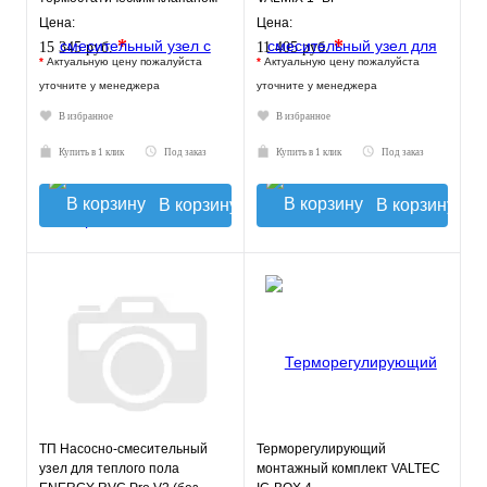
20-43°C, с насосом UPSO
Цена:
Цена:
*
*
15 345 руб.
11 405 руб.
*
Актуальную цену пожалуйста
*
Актуальную цену пожалуйста
уточните у менеджера
уточните у менеджера
В избранное
В избранное
Купить в 1 клик
Под заказ
Купить в 1 клик
Под заказ
В корзину
В корзину
ТП Насосно-смесительный
Терморегулирующий
узел для теплого пола
монтажный комплект VALTEC