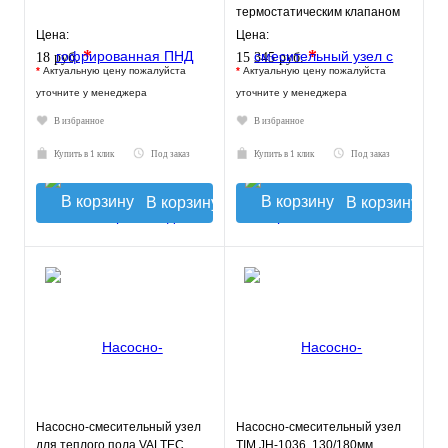
термостатическим клапаном
20-43°C, с насосом UPSO
Цена:
Цена:
*
*
18 руб.
15 345 руб.
*
Актуальную цену пожалуйста
*
Актуальную цену пожалуйста
уточните у менеджера
уточните у менеджера
В избранное
В избранное
Купить в 1 клик
Под заказ
Купить в 1 клик
Под заказ
В корзину
В корзину
Насосно-смесительный узел
Насосно-смесительный узел
для теплого пола VALTEC
TIM JH-1036, 130/180мм