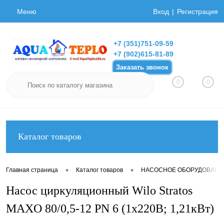
Меню
Вход
Регистрация
+7 (351)751-09-59
+7 (902)615-81-89
Заказать звонок
0
0
Каталог товаров
•
•
Главная страница
Каталог товаров
НАСОСНОЕ ОБОРУДОВАНИ
Насос циркуляционный Wilo Stratos
MAXO 80/0,5-12 PN 6 (1х220В; 1,21кВт)