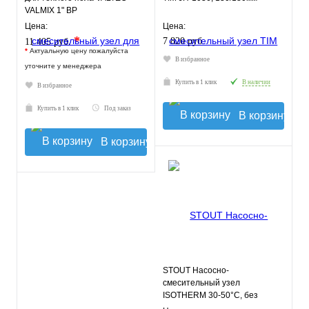
VALMIX 1" ВР
Цена:
Цена:
*
7 820 руб.
11 405 руб.
*
Актуальную цену пожалуйста
В избранное
уточните у менеджера
Купить в 1 клик
В наличии
В избранное
Купить в 1 клик
Под заказ
В корзину
В корзину
STOUT Насосно-
смесительный узел
ISOTHERM 30-50°C, без
насоса.