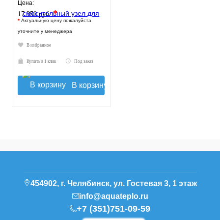
130 mm
Цена:
*
17 350 руб.
*
Актуальную цену пожалуйста
уточните у менеджера
В избранное
Купить в 1 клик
Под заказ
В корзину
454902, г. Челябинск, ул. Гостевая 3, 1 этаж
info@aquateplo.ru
+7 (351)751-09-59