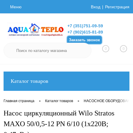
Меню
Вход
Регистрация
+7 (351)751-09-59
+7 (902)615-81-89
Заказать звонок
0
0
Каталог товаров
•
•
Главная страница
Каталог товаров
НАСОСНОЕ ОБОРУДОВАНИ
Насос циркуляционный Wilo Stratos
MAXO 50/0,5-12 PN 6/10 (1х220В;