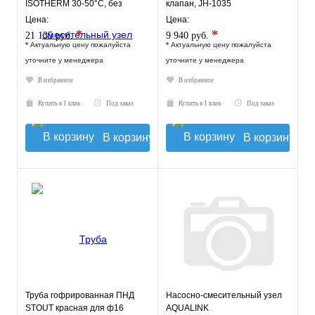
ISOTHERM 30-50°C, без
клапан, JH-1035
насоса.
Цена:
Цена:
*
*
21 135 руб.
9 940 руб.
*
Актуальную цену пожалуйста
*
Актуальную цену пожалуйста
уточните у менеджера
уточните у менеджера
В избранное
В избранное
Купить в 1 клик
Под заказ
Купить в 1 клик
Под заказ
В корзину
В корзину
Труба гофрированная ПНД
Насосно-смесительный узел
STOUT красная для ф16
AQUALINK