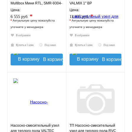
Multibox Мини RTL, SMR-9304-
VALMIX 1" ВР
135140
Цена:
Цена:
*
*
6 555 руб.
11 405 руб.
*
Актуальную цену пожалуйста
*
Актуальную цену пожалуйста
уточните у менеджера
уточните у менеджера
В избранное
В избранное
Купить в 1 клик
Под заказ
Купить в 1 клик
Под заказ
В корзину
В корзину
Насосно-смесительный узел
ТП Насосно-смесительный
для теплого пола VALTEC
узел для теплого пола RVC