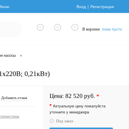
Меню
Вход
Регистрация
0
0
0
пока пусто
В корзине
•
ые насосы
1х220В; 0,21кВт)
Цена:
82 520 руб.
*
Добавить отзыв
*
Актуальную цену пожалуйста
уточните у менеджера
ктеристики
Под заказ