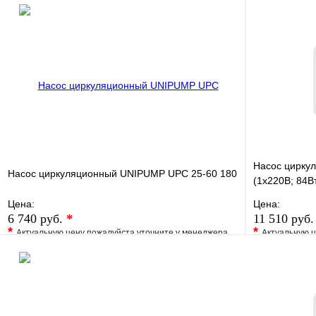
Насос циркул
Насос циркуляционный UNIPUMP UPC 25-60 180
(1х220В; 84В
Цена:
Цена:
6 740 руб.
*
11 510 руб
*
*
Актуальную цену пожалуйста уточните у менеджера
Актуальную ц
В избранное
Сравнение
В избранно
Купить в 1 клик
Под заказ
Купить в 1 