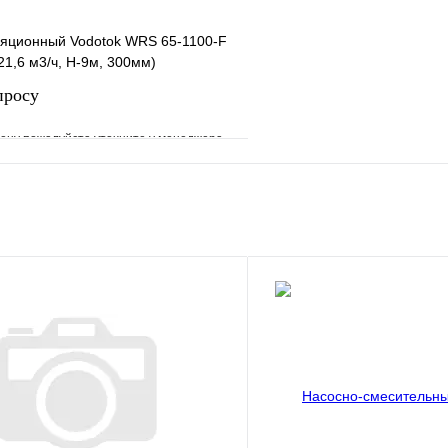
ляционный Vodotok WRS 65-1100-F
1,6 м3/ч, Н-9м, 300мм)
просу
ену пожалуйста уточните у менеджера
е
Сравнение
клик
Под заказ
Запросить цену