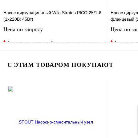
Насос циркуляционный Wilo Stratos PICO 25/1-6
Насос цирку
(1х220В; 45Вт)
фланцевый (2
Цена по запросу
Цена по за
*
*
Актуальную цену пожалуйста уточните у менеджера
Актуальную ц
В избранное
Сравнение
В избранно
Купить в 1 клик
Под заказ
Купить в 1 
С ЭТИМ ТОВАРОМ ПОКУПАЮТ
Запросить цену