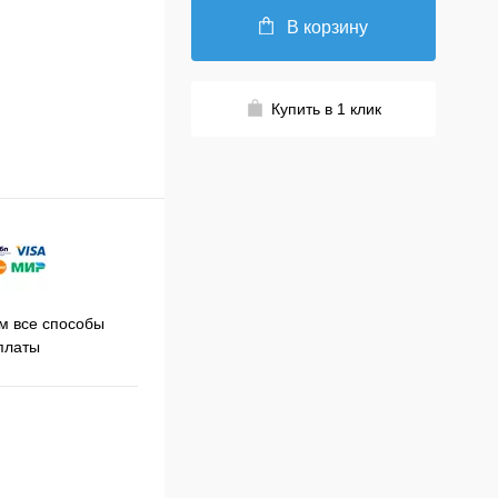
В корзину
Купить в 1 клик
Принимаем заказы на сайте
 все способы
Про
круглосуточно
платы