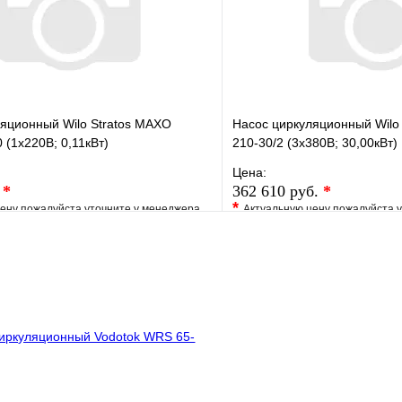
В корзину
яционный Wilo Stratos MAXO
Насос циркуляционный Wilo 
 (1х220В; 0,11кВт)
210-30/2 (3х380В; 30,00кВт)
Цена:
.
*
362 610 руб.
*
*
ену пожалуйста уточните у менеджера
Актуальную цену пожалуйста 
е
Сравнение
В избранное
клик
Под заказ
Купить в 1 клик
В корзину