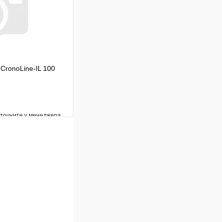
В корзину
CronoLine-IL 100
уточните у менеджера
Сравнение
Под заказ
В корзину