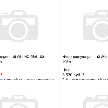
яционный Wilo NO 25/6 180
Насос циркуляционный Wilo 
т)
40Вт)
Цена:
.
*
6 520 руб.
*
*
ену пожалуйста уточните у менеджера
Актуальную цену пожалуйста 
е
Сравнение
В избранное
клик
Под заказ
Купить в 1 клик