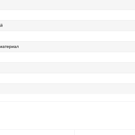
ый
 материал