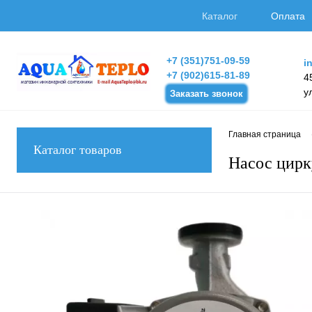
Каталог
Оплата
+7 (351)751-09-59
i
+7 (902)615-81-89
4
у
Заказать звонок
Главная страница
Каталог товаров
Насос цир