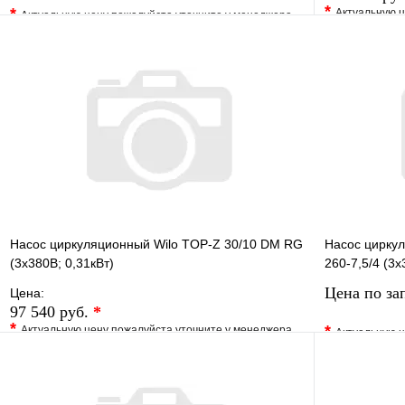
*
*
Актуальную ц
Актуальную цену пожалуйста уточните у менеджера
В избранно
В избранное
Сравнение
Купить в 1 
Купить в 1 клик
Под заказ
Запросить цену
Насос циркуляционный Wilo TOP-Z 30/10 DM RG
Насос циркул
(3х380В; 0,31кВт)
260-7,5/4 (3х
Цена по за
Цена:
97 540 руб.
*
*
*
Актуальную цену пожалуйста уточните у менеджера
Актуальную ц
В избранное
Сравнение
В избранно
Купить в 1 клик
Под заказ
Купить в 1 