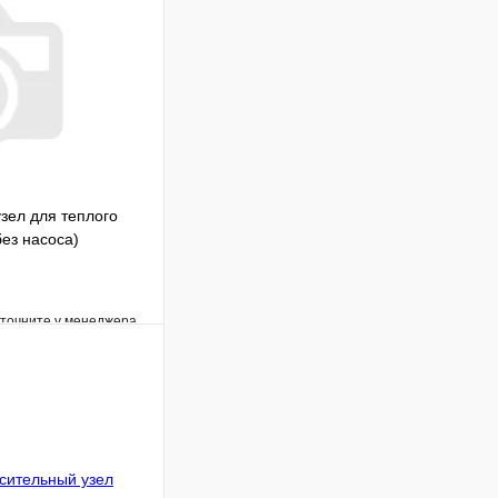
зел для теплого
ез насоса)
уточните у менеджера
Сравнение
Под заказ
В корзину