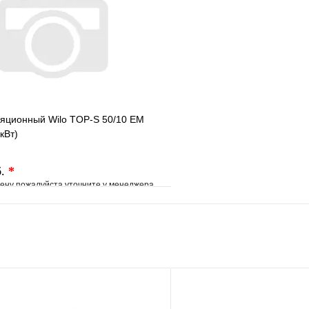
Запросить цену
Запросить
ляционный Wilo TOP-S 50/10 EM
кВт)
б.
*
ену пожалуйста уточните у менеджера
е
Сравнение
клик
Под заказ
В корзину