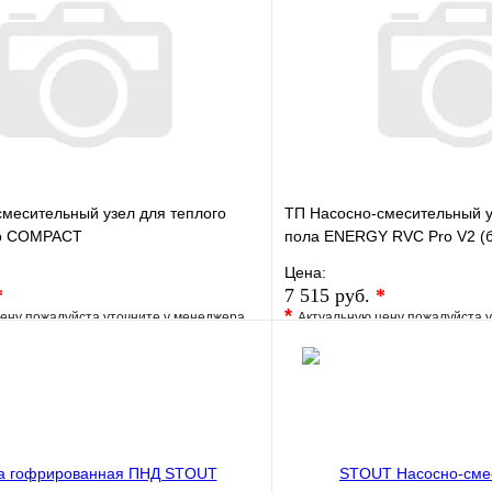
месительный узел для теплого
ТП Насосно-смесительный у
ro COMPACT
пола ENERGY RVC Pro V2 (б
Цена:
*
7 515 руб.
*
*
ену пожалуйста уточните у менеджера
Актуальную цену пожалуйста 
е
Сравнение
В избранное
клик
Под заказ
Купить в 1 клик
В корзину