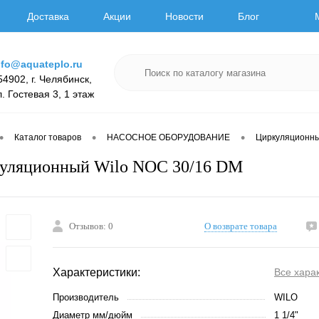
Доставка
Акции
Новости
Блог
nfo@aquateplo.ru
54902, г. Челябинск,
л. Гостевая 3, 1 этаж
•
•
•
Каталог товаров
НАСОСНОЕ ОБОРУДОВАНИЕ
Циркуляционн
куляционный Wilo NOC 30/16 DM
Отзывов: 0
О возврате товара
Характеристики:
Все хара
Производитель
WILO
Диаметр мм/дюйм
1 1/4"