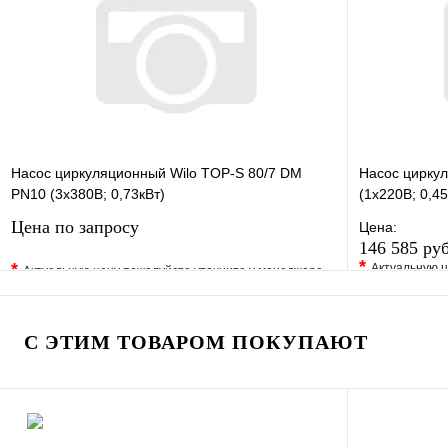
В корзину
Насос циркуляционный Wilo TOP-S 80/7 DM
Насос цирку
PN10 (3х380В; 0,73кВт)
(1х220В; 0,45
Цена по запросу
Цена:
146 585 ру
*
*
Актуальную ц
Актуальную цену пожалуйста уточните у менеджера
В избранно
В избранное
Сравнение
Купить в 1 
Купить в 1 клик
Под заказ
С ЭТИМ ТОВАРОМ ПОКУПАЮТ
Запросить цену