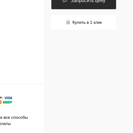
Запросить цену
Купить в 1 клик
Принимаем заказы на сайте
 все способы
Про
круглосуточно
платы