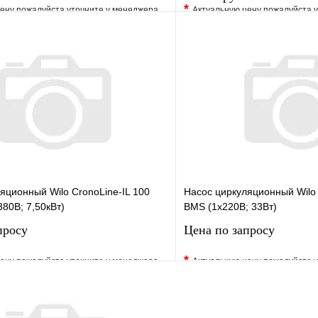
*
ену пожалуйста уточните у менеджера
Актуальную цену пожалуйста 
е
Сравнение
В избранное
клик
Под заказ
Купить в 1 клик
В корзину
яционный Wilo CronoLine-IL 100
Насос циркуляционный Wilo
380В; 7,50кВт)
BMS (1х220В; 33Вт)
просу
Цена по запросу
*
ену пожалуйста уточните у менеджера
Актуальную цену пожалуйста 
е
Сравнение
В избранное
клик
Под заказ
Купить в 1 клик