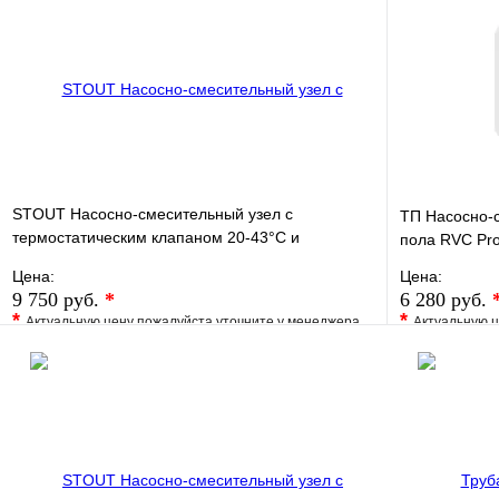
STOUT Насосно-смесительный узел с
ТП Насосно-с
термостатическим клапаном 20-43°C и
пола RVC P
жидкокристаллическим термомет
Цена:
Цена:
9 750 руб.
*
6 280 руб.
*
*
Актуальную цену пожалуйста уточните у менеджера
Актуальную ц
В избранное
Сравнение
В избранно
Купить в 1 клик
Под заказ
Купить в 1 
В корзину