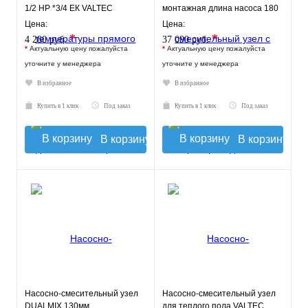
1/2 НР *3/4 ЕК VALTEC
монтажная длина насоса 180
мм VT.COMBI.S.180M
Цена:
Цена:
*
*
4 280 руб.
37 090 руб.
*
Актуальную цену пожалуйста
*
Актуальную цену пожалуйста
уточните у менеджера
уточните у менеджера
В избранное
В избранное
Купить в 1 клик
Под заказ
Купить в 1 клик
Под заказ
В корзину
В корзину
Насосно-смесительный узел
Насосно-смесительный узел
DUALMIX 130мм
для теплого пола VALTEC