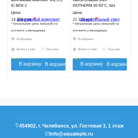
монтажный комплект VALTEC
смесительный узел
IC-BOX 2
ISOTHERM 30-50°C, без
насоса.
Цена:
Цена:
*
*
14 250 руб.
21 135 руб.
*
Актуальную цену пожалуйста
*
Актуальную цену пожалуйста
уточните у менеджера
уточните у менеджера
В избранное
В избранное
Купить в 1 клик
Под заказ
Купить в 1 клик
Под заказ
В корзину
В корзину
454902, г. Челябинск, ул. Гостевая 3, 1 этаж
info@aquateplo.ru