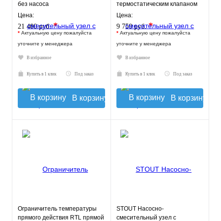
без насоса
термостатическим клапаном
20-43°C и
Цена:
Цена:
жидкокристаллическим
*
*
21 400 руб.
9 750 руб.
термомет
*
Актуальную цену пожалуйста
*
Актуальную цену пожалуйста
уточните у менеджера
уточните у менеджера
В избранное
В избранное
Купить в 1 клик
Под заказ
Купить в 1 клик
Под заказ
В корзину
В корзину
Ограничитель температуры
STOUT Насосно-
прямого действия RTL прямой
смесительный узел с