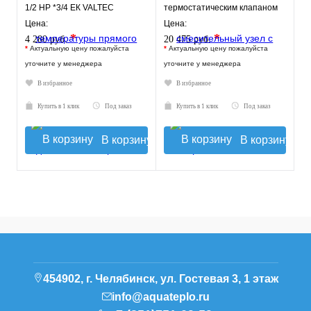
1/2 НР *3/4 ЕК VALTEC
термостатическим клапаном
30-60°C, без насоса
Цена:
Цена:
*
*
4 280 руб.
20 475 руб.
*
Актуальную цену пожалуйста
*
Актуальную цену пожалуйста
уточните у менеджера
уточните у менеджера
В избранное
В избранное
Купить в 1 клик
Под заказ
Купить в 1 клик
Под заказ
В корзину
В корзину
454902, г. Челябинск, ул. Гостевая 3, 1 этаж
info@aquateplo.ru