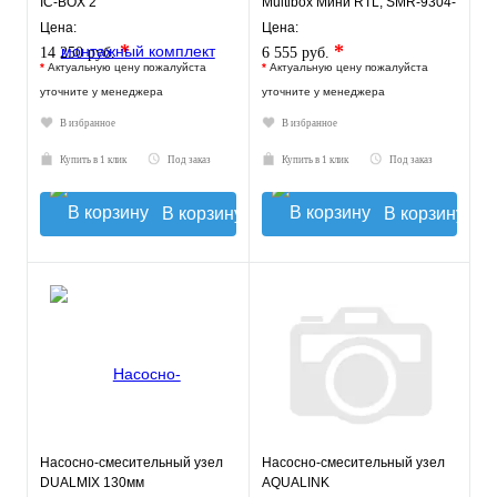
IC-BOX 2
Multibox Мини RTL, SMR-9304-
135140
Цена:
Цена:
*
*
14 250 руб.
6 555 руб.
*
Актуальную цену пожалуйста
*
Актуальную цену пожалуйста
уточните у менеджера
уточните у менеджера
В избранное
В избранное
Купить в 1 клик
Под заказ
Купить в 1 клик
Под заказ
В корзину
В корзину
Насосно-смесительный узел
Насосно-смесительный узел
DUALMIX 130мм
AQUALINK