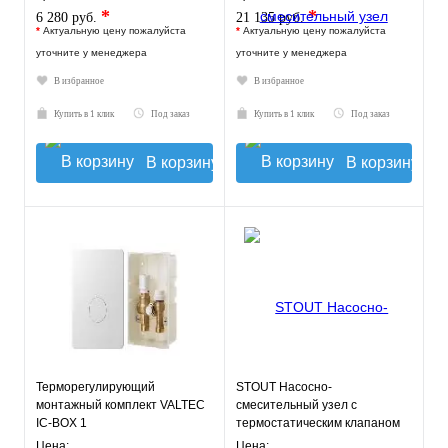
*
*
6 280 руб.
21 135 руб.
*
Актуальную цену пожалуйста
*
Актуальную цену пожалуйста
уточните у менеджера
уточните у менеджера
В избранное
В избранное
Купить в 1 клик
Под заказ
Купить в 1 клик
Под заказ
В корзину
В корзину
Терморегулирующий
STOUT Насосно-
монтажный комплект VALTEC
смесительный узел с
IC-BOX 1
термостатическим клапаном
20-43°C, с насосом UPSO
Цена:
Цена: