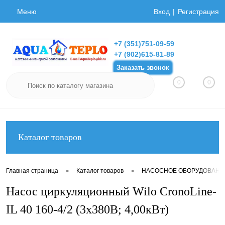
Меню
Вход
Регистрация
+7 (351)751-09-59
+7 (902)615-81-89
Заказать звонок
0
0
Каталог товаров
•
•
Главная страница
Каталог товаров
НАСОСНОЕ ОБОРУДОВАНИ
Насос циркуляционный Wilo CronoLine-
IL 40 160-4/2 (3х380В; 4,00кВт)