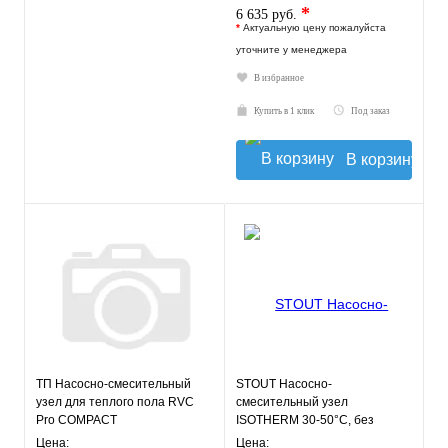
*
6 635 руб.
*
Актуальную цену пожалуйста
уточните у менеджера
В избранное
Купить в 1 клик
Под заказ
В корзину
ТП Насосно-смесительный
STOUT Насосно-
узел для теплого пола RVC
смесительный узел
Pro COMPACT
ISOTHERM 30-50°C, без
насоса.
Цена:
Цена: