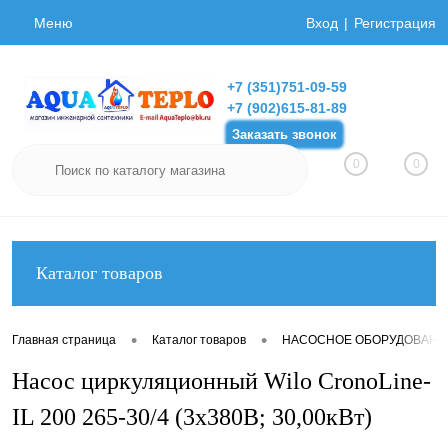
Меню
Вход
Регистрация
+7 (351)751-09-59
+7 (902)615-81-89
Заказать звонок
0
0
Каталог товаров
•
•
Главная страница
Каталог товаров
НАСОСНОЕ ОБОРУДОВАНИ
Насос циркуляционный Wilo CronoLine-
IL 200 265-30/4 (3х380В; 30,00кВт)