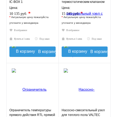
IC-BOX 1
термостатическим клапаном
20-43°C, с насосом UPSO
Цена:
Цена:
*
*
10 135 руб.
15 345 руб.
*
Актуальную цену пожалуйста
*
Актуальную цену пожалуйста
уточните у менеджера
уточните у менеджера
В избранное
В избранное
Купить в 1 клик
Под заказ
Купить в 1 клик
Под заказ
В корзину
В корзину
Ограничитель температуры
Насосно-смесительный узел
прямого действия RTL прямой
для теплого пола VALTEC