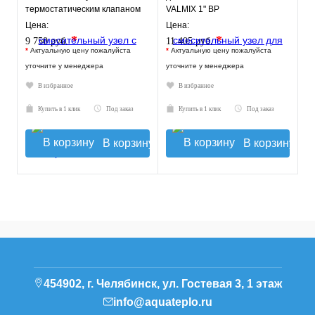
термостатическим клапаном
VALMIX 1" ВР
20-43°C и
Цена:
Цена:
жидкокристаллическим
*
*
9 750 руб.
11 405 руб.
термомет
*
Актуальную цену пожалуйста
*
Актуальную цену пожалуйста
уточните у менеджера
уточните у менеджера
В избранное
В избранное
Купить в 1 клик
Под заказ
Купить в 1 клик
Под заказ
В корзину
В корзину
454902, г. Челябинск, ул. Гостевая 3, 1 этаж
info@aquateplo.ru