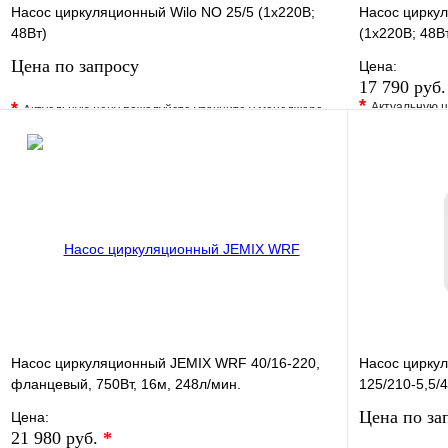
Насос циркуляционный Wilo NO 25/5 (1х220В;
Насос циркул
48Вт)
(1х220В; 48Вт
Цена по запросу
Цена:
17 790 руб
*
*
Актуальную ц
Актуальную цену пожалуйста уточните у менеджера
В избранно
В избранное
Сравнение
Купить в 1 
Купить в 1 клик
Под заказ
Запросить цену
Насос циркуляционный JEMIX WRF 40/16-220,
Насос циркул
фланцевый, 750Вт, 16м, 248л/мин.
125/210-5,5/4
Цена по за
Цена:
21 980 руб.
*