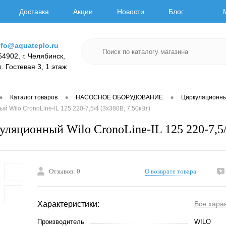
Доставка
Акции
Новости
Блог
nfo@aquateplo.ru
54902, г. Челябинск,
л. Гостевая 3, 1 этаж
•
•
•
Каталог товаров
НАСОСНОЕ ОБОРУДОВАНИЕ
Циркуляционн
 Wilo CronoLine-IL 125 220-7,5/4 (3х380В; 7,50кВт)
уляционный Wilo CronoLine-IL 125 220-7,5/
Отзывов: 0
О возврате товара
Характеристики:
Все хара
Производитель
WILO