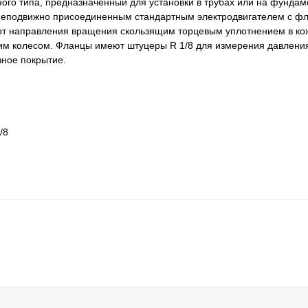
го типа, предназначенный для установки в трубах или на фундам
и неподвижно присоединенным стандартным электродвигателем с 
 от направления вращения скользящим торцевым уплотнением в ко
м колесом. Фланцы имеют штуцеры R 1/8 для измерения давлени
зное покрытие.
/8