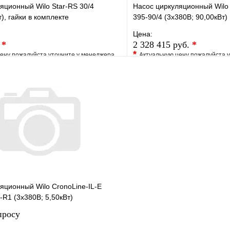
яционный Wilo Star-RS 30/4
Насос циркуляционный Wilo 
), гайки в комплекте
395-90/4 (3х380В; 90,00кВт)
Цена:
.
*
2 328 415 руб.
*
*
ену пожалуйста уточните у менеджера
Актуальную цену пожалуйста 
е
Сравнение
В избранное
клик
Под заказ
Купить в 1 клик
В корзину
яционный Wilo CronoLine-IL-E
-R1 (3х380В; 5,50кВт)
просу