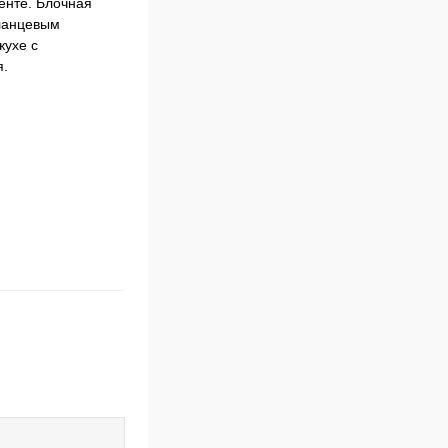
енте. Блочная
фланцевым
жухе с
я.