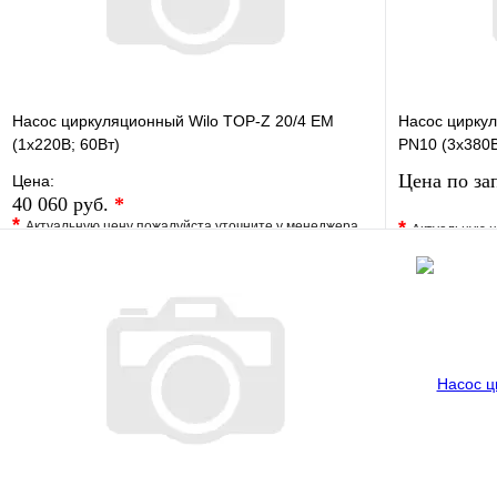
Насос циркуляционный Wilo TOP-Z 20/4 EM
Насос цирку
(1х220В; 60Вт)
PN10 (3х380В
Цена по за
Цена:
40 060 руб.
*
*
*
Актуальную цену пожалуйста уточните у менеджера
Актуальную ц
В избранное
Сравнение
В избранно
Купить в 1 клик
Под заказ
Купить в 1 
В корзину