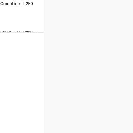
CronoLine-IL 250
уточните у менеджера
Сравнение
Под заказ
В корзину