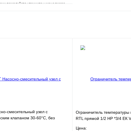
ену пожалуйста уточните у менеджера
е
Сравнение
клик
Под заказ
Запросить цену
но-смесительный узел с
Ограничитель температуры 
ским клапаном 30-60°C, без
RTL прямой 1/2 НР *3/4 ЕК
Цена: