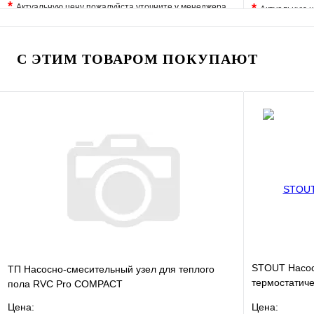
*
*
Актуальную цену пожалуйста уточните у менеджера
Актуальную ц
В избранное
Сравнение
В избранно
Купить в 1 клик
Под заказ
Купить в 1 
С ЭТИМ ТОВАРОМ ПОКУПАЮТ
В корзину
STOUT Насос
ТП Насосно-смесительный узел для теплого
термостатиче
пола RVC Pro COMPACT
насоса
Цена:
Цена: