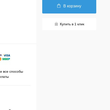
В корзину
Купить в 1 клик
Принимаем заказы на сайте
 все способы
Про
круглосуточно
платы