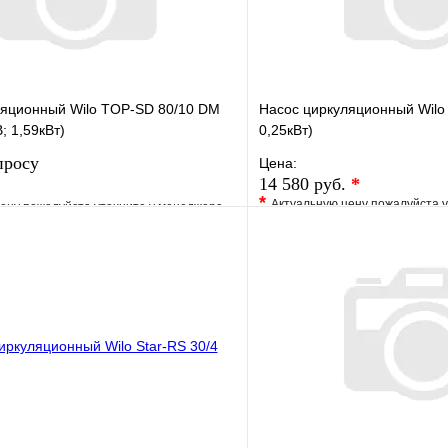
ляционный Wilo TOP-SD 80/10 DM
Насос циркуляционный Wilo 
; 1,59кВт)
0,25кВт)
просу
Цена:
14 580 руб.
*
*
Актуальную цену пожалуйста 
ену пожалуйста уточните у менеджера
В избранное
е
Сравнение
Купить в 1 клик
клик
Под заказ
Запросить цену