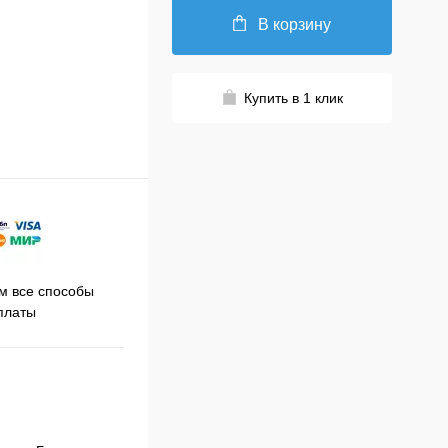
В корзину
Купить в 1 клик
Принимаем заказы на сайте
 все способы
Про
круглосуточно
платы