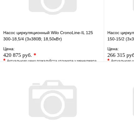
Насос циркуляционный Wilo CronoLine-IL 125
Насос циркул
300-18,5/4 (3х380В; 18,50кВт)
150-15/2 (3х3
Цена:
Цена:
420 875 руб.
*
266 315 ру
*
*
Актуальную цену пожалуйста уточните у менеджера
Актуальную ц
В избранное
Сравнение
В избранно
Купить в 1 клик
Под заказ
Купить в 1 
В корзину