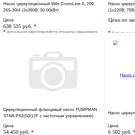
Насос циркуляционный Wilo CronoLine-IL 200
Насос циркул
265-30/4 (3х380В; 30,00кВт)
(1х220В; 75В
Цена по за
Цена:
638 535 руб.
*
*
*
Актуальную цену пожалуйста уточните у менеджера
Актуальную ц
В избранное
Сравнение
В избранно
Купить в 1 клик
Под заказ
Купить в 1 
В корзину
Циркуляционный фланцевый насос PUMPMAN
Насос циркул
STAR-PX2(50/12F с частотным управлением)
Цена:
Цена:
54 450 руб.
*
6 502 руб.