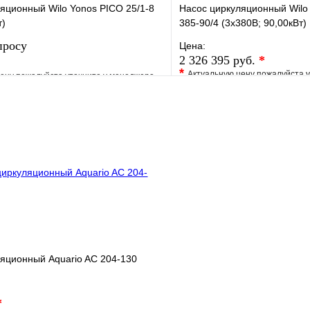
яционный Wilo Yonos PICO 25/1-8
Насос циркуляционный Wilo 
т)
385-90/4 (3х380В; 90,00кВт)
просу
Цена:
2 326 395 руб.
*
*
Актуальную цену пожалуйста 
ену пожалуйста уточните у менеджера
В избранное
е
Сравнение
Купить в 1 клик
клик
Под заказ
Запросить цену
яционный Aquario AC 204-130
*