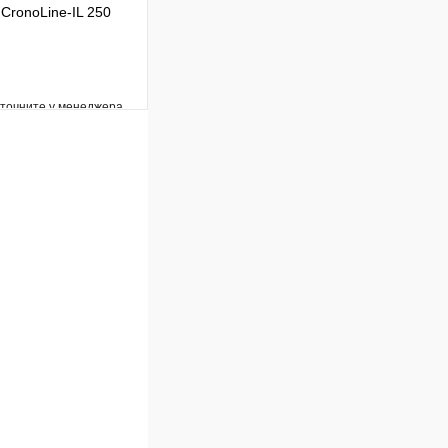
CronoLine-IL 250
уточните у менеджера
Сравнение
Под заказ
В корзину