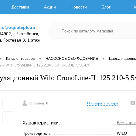
Доставка
Акции
Новости
Блог
nfo@aquateplo.ru
54902, г. Челябинск,
л. Гостевая 3, 1 этаж
•
•
•
Каталог товаров
НАСОСНОЕ ОБОРУДОВАНИЕ
Циркуляционн
 Wilo CronoLine-IL 125 210-5,5/4 (3х380В; 5,50кВт)
уляционный Wilo CronoLine-IL 125 210-5,5/
Отзывов: 0
О возврате товара
Характеристики:
Все хара
Производитель
WILO