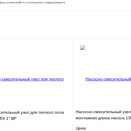
ену пожалуйста уточните у менеджера
е
Сравнение
клик
Под заказ
В корзину
Насосно-смесительный узел,
ительный узел для теплого пола
монтажная длина насоса 13
IX 1" ВР
VT.TECHNOMIX.0.130
Цена: