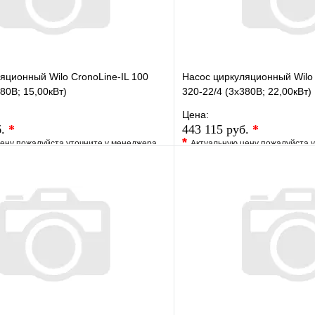
яционный Wilo CronoLine-IL 100
Насос циркуляционный Wilo 
80В; 15,00кВт)
320-22/4 (3х380В; 22,00кВт)
Цена:
б.
*
443 115 руб.
*
*
ену пожалуйста уточните у менеджера
Актуальную цену пожалуйста 
е
Сравнение
В избранное
клик
Под заказ
Купить в 1 клик
В корзину