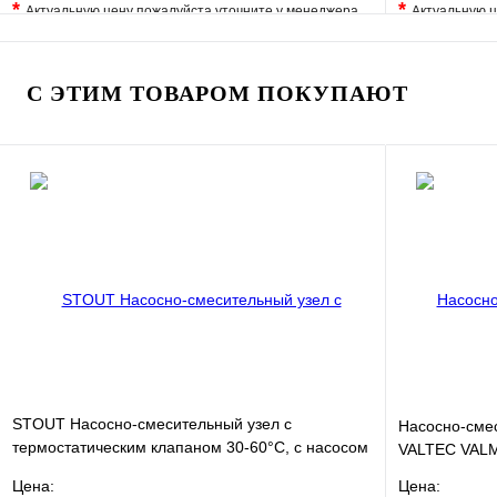
*
*
Актуальную цену пожалуйста уточните у менеджера
Актуальную ц
В избранное
Сравнение
В избранно
Купить в 1 клик
Под заказ
Купить в 1 
С ЭТИМ ТОВАРОМ ПОКУПАЮТ
В корзину
STOUT Насосно-смесительный узел с
Насосно-смес
термостатическим клапаном 30-60°C, с насосом
VALTEC VALM
UPSO 25-65, 130 mm
Цена:
Цена: