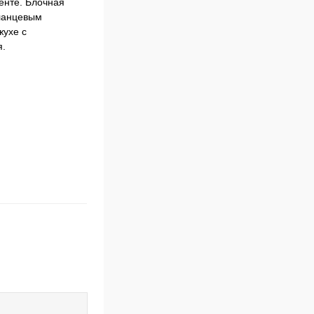
енте. Блочная
фланцевым
жухе с
я.