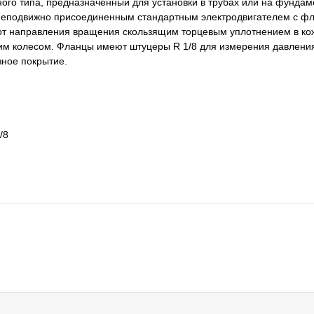
го типа, предназначенный для установки в трубах или на фундам
и неподвижно присоединенным стандартным электродвигателем с 
 от направления вращения скользящим торцевым уплотнением в ко
м колесом. Фланцы имеют штуцеры R 1/8 для измерения давлени
зное покрытие.
/8