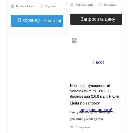
Купить в 1 клик
Под заказ
Купить в 1 клик
Под заказ
Запросить цену
В корзину
Насос циркуляционный
Vodotok WRS 50-1100-F
фланцевый (16,8 м3/ч, Н-14м,
280мм)
Цена по запросу
*
Актуальную цену пожалуйста
уточните у менеджера
В избранное