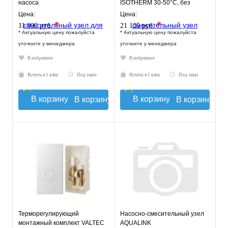
насоса
ISOTHERM 30-50°C, без
насоса.
Цена:
Цена:
*
*
11 800 руб.
21 135 руб.
*
Актуальную цену пожалуйста
*
Актуальную цену пожалуйста
уточните у менеджера
уточните у менеджера
В избранное
В избранное
Купить в 1 клик
Под заказ
Купить в 1 клик
Под заказ
В корзину
В корзину
Терморегулирующий
Насосно-смесительный узел
монтажный комплект VALTEC
AQUALINK