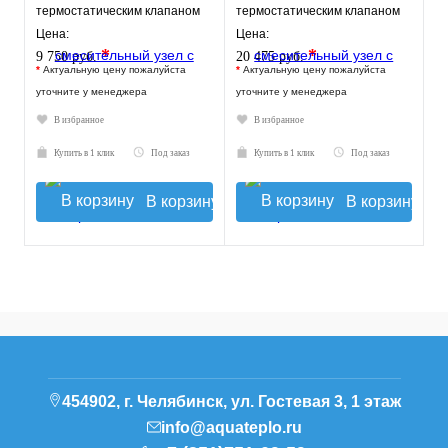
термостатическим клапаном
термостатическим клапаном
20-43°C и
30-60°C, без насоса
Цена:
Цена:
жидкокристаллическим
*
*
9 750 руб.
20 475 руб.
термомет
*
Актуальную цену пожалуйста
*
Актуальную цену пожалуйста
уточните у менеджера
уточните у менеджера
В избранное
В избранное
Купить в 1 клик
Под заказ
Купить в 1 клик
Под заказ
В корзину
В корзину
454902, г. Челябинск, ул. Гостевая 3, 1 этаж
info@aquateplo.ru