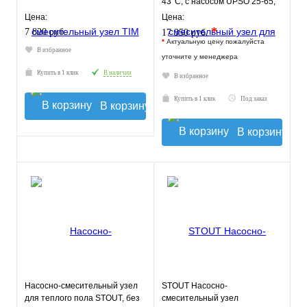
43°C, с насосом UPSO 25-65,
130 mm
Цена:
Цена:
*
7 820 руб.
17 350 руб.
*
Актуальную цену пожалуйста
В избранное
уточните у менеджера
Купить в 1 клик
В наличии
В избранное
Купить в 1 клик
Под заказ
В корзину
В корзину
Насосно-смесительный узел
STOUT Насосно-
для теплого пола STOUT, без
смесительный узел