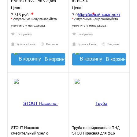
ENERGY RVC Pro V2 (без
IC-BOX 4
насоса)
Цена:
Цена:
*
*
7 515 руб.
7 010 руб.
*
Актуальную цену пожалуйста
*
Актуальную цену пожалуйста
уточните у менеджера
уточните у менеджера
В избранное
В избранное
Купить в 1 клик
Под заказ
Купить в 1 клик
Под заказ
В корзину
В корзину
STOUT Насосно-
Труба гофрированная ПНД
смесительный узел с
STOUT красная для ф16