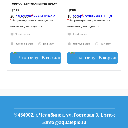
термостатическим клапаном
30-60°C, без насоса
Цена:
Цена:
*
*
20 475 руб.
18 руб.
*
Актуальную цену пожалуйста
*
Актуальную цену пожалуйста
уточните у менеджера
уточните у менеджера
В избранное
В избранное
Купить в 1 клик
Под заказ
Купить в 1 клик
Под заказ
В корзину
В корзину
454902, г. Челябинск, ул. Гостевая 3, 1 этаж
info@aquateplo.ru