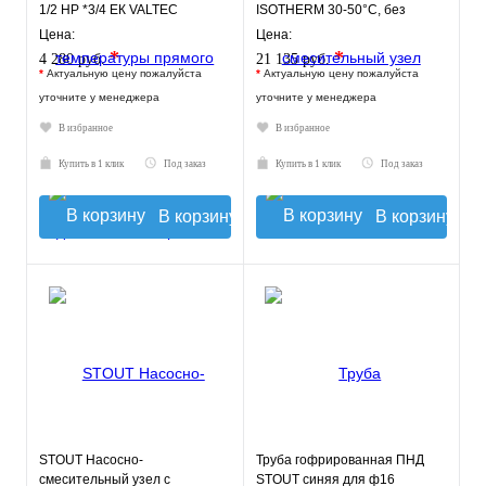
1/2 НР *3/4 ЕК VALTEC
ISOTHERM 30-50°C, без
насоса.
Цена:
Цена:
*
*
4 280 руб.
21 135 руб.
*
Актуальную цену пожалуйста
*
Актуальную цену пожалуйста
уточните у менеджера
уточните у менеджера
В избранное
В избранное
Купить в 1 клик
Под заказ
Купить в 1 клик
Под заказ
В корзину
В корзину
STOUT Насосно-
Труба гофрированная ПНД
смесительный узел с
STOUT синяя для ф16