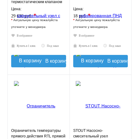
термостатическим клапаном
30-60°C, с насосом UPSO 25-
Цена:
Цена:
65, 130 mm
*
*
29 630 руб.
18 руб.
*
Актуальную цену пожалуйста
*
Актуальную цену пожалуйста
уточните у менеджера
уточните у менеджера
В избранное
В избранное
Купить в 1 клик
Под заказ
Купить в 1 клик
Под заказ
В корзину
В корзину
Ограничитель температуры
STOUT Насосно-
прямого действия RTL прямой
смесительный узел