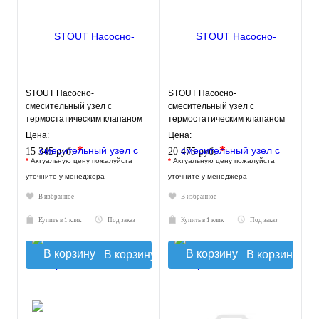
STOUT Насосно-
STOUT Насосно-
смесительный узел с
смесительный узел с
термостатическим клапаном
термостатическим клапаном
20-43°C, с насосом UPSO
30-60°C, без насоса
Цена:
Цена:
*
*
15 345 руб.
20 475 руб.
*
Актуальную цену пожалуйста
*
Актуальную цену пожалуйста
уточните у менеджера
уточните у менеджера
В избранное
В избранное
Купить в 1 клик
Под заказ
Купить в 1 клик
Под заказ
В корзину
В корзину