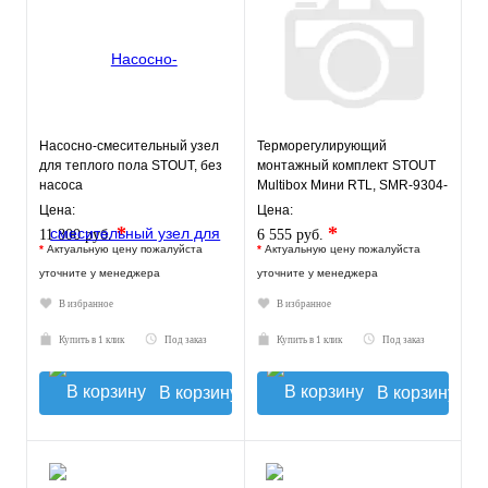
Насосно-смесительный узел
Терморегулирующий
для теплого пола STOUT, без
монтажный комплект STOUT
насоса
Multibox Мини RTL, SMR-9304-
135140
Цена:
Цена:
*
*
11 800 руб.
6 555 руб.
*
Актуальную цену пожалуйста
*
Актуальную цену пожалуйста
уточните у менеджера
уточните у менеджера
В избранное
В избранное
Купить в 1 клик
Под заказ
Купить в 1 клик
Под заказ
В корзину
В корзину