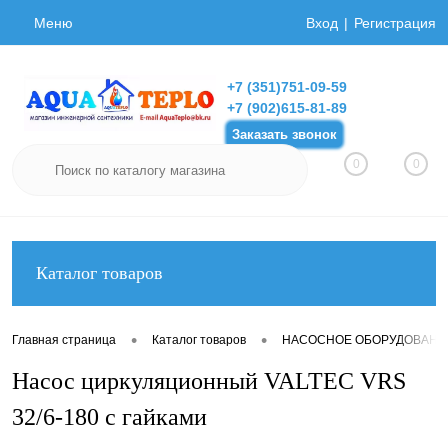
Меню
Вход
Регистрация
+7 (351)751-09-59
+7 (902)615-81-89
Заказать звонок
0
0
Каталог товаров
•
•
Главная страница
Каталог товаров
НАСОСНОЕ ОБОРУДОВАНИ
Насос циркуляционный VALTEC VRS
32/6-180 с гайками