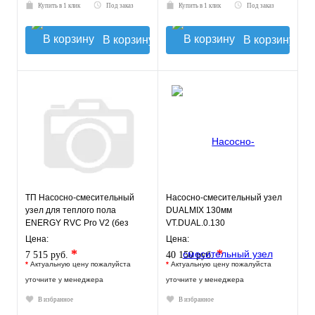
Купить в 1 клик
Под заказ
Купить в 1 клик
Под заказ
В корзину
В корзину
ТП Насосно-смесительный
Насосно-смесительный узел
узел для теплого пола
DUALMIX 130мм
ENERGY RVC Pro V2 (без
VT.DUAL.0.130
насоса)
Цена:
Цена:
*
*
7 515 руб.
40 150 руб.
*
Актуальную цену пожалуйста
*
Актуальную цену пожалуйста
уточните у менеджера
уточните у менеджера
В избранное
В избранное