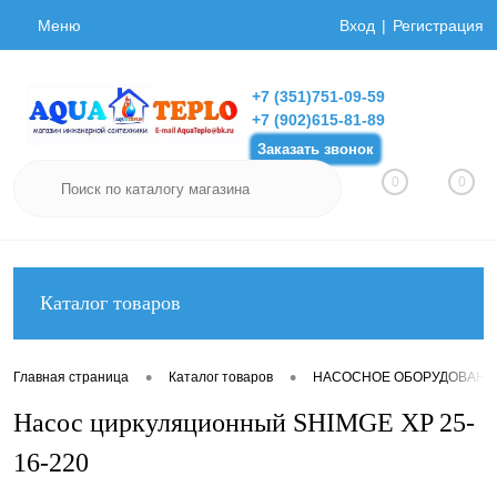
Меню
Вход
Регистрация
+7 (351)751-09-59
+7 (902)615-81-89
Заказать звонок
0
0
Каталог товаров
•
•
Главная страница
Каталог товаров
НАСОСНОЕ ОБОРУДОВАНИ
Насос циркуляционный SHIMGE XP 25-
16-220