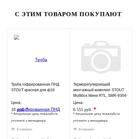
С ЭТИМ ТОВАРОМ ПОКУПАЮТ
Труба гофрированная ПНД
Терморегулирующий
STOUT красная для ф16
монтажный комплект STOUT
Multibox Мини RTL, SMR-9304-
135140
Цена:
Цена:
*
*
18 руб.
6 555 руб.
*
Актуальную цену пожалуйста
*
Актуальную цену пожалуйста
уточните у менеджера
уточните у менеджера
В избранное
В избранное