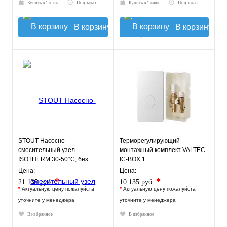
Купить в 1 клик
Под заказ
Купить в 1 клик
Под заказ
В корзину
В корзину
STOUT Насосно-
Терморегулирующий
смесительный узел
монтажный комплект VALTEC
ISOTHERM 30-50°C, без
IC-BOX 1
насоса.
Цена:
Цена:
*
*
21 135 руб.
10 135 руб.
*
Актуальную цену пожалуйста
*
Актуальную цену пожалуйста
уточните у менеджера
уточните у менеджера
В избранное
В избранное