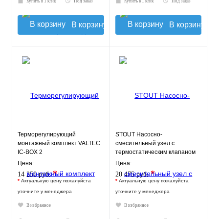
Купить в 1 клик
Под заказ
Купить в 1 клик
Под заказ
В корзину
В корзину
Терморегулирующий
STOUT Насосно-
монтажный комплект VALTEC
смесительный узел с
IC-BOX 2
термостатическим клапаном
30-60°C, без насоса
Цена:
Цена:
*
*
14 250 руб.
20 475 руб.
*
Актуальную цену пожалуйста
*
Актуальную цену пожалуйста
уточните у менеджера
уточните у менеджера
В избранное
В избранное