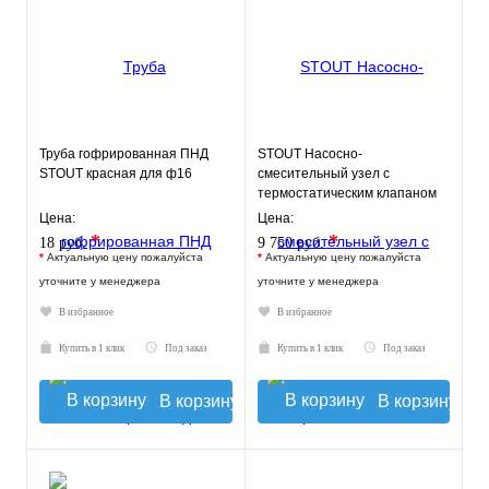
Труба гофрированная ПНД
STOUT Насосно-
STOUT красная для ф16
смесительный узел с
термостатическим клапаном
20-43°C и
Цена:
Цена:
жидкокристаллическим
*
*
18 руб.
9 750 руб.
термомет
*
Актуальную цену пожалуйста
*
Актуальную цену пожалуйста
уточните у менеджера
уточните у менеджера
В избранное
В избранное
Купить в 1 клик
Под заказ
Купить в 1 клик
Под заказ
В корзину
В корзину