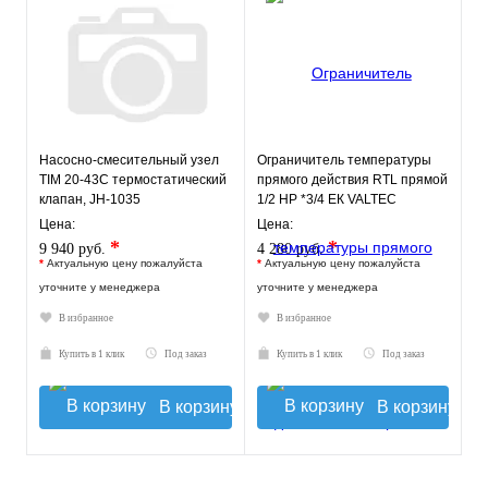
Насосно-смесительный узел
Ограничитель температуры
TIM 20-43С термостатический
прямого действия RTL прямой
клапан, JH-1035
1/2 НР *3/4 ЕК VALTEC
Цена:
Цена:
*
*
9 940 руб.
4 280 руб.
*
Актуальную цену пожалуйста
*
Актуальную цену пожалуйста
уточните у менеджера
уточните у менеджера
В избранное
В избранное
Купить в 1 клик
Под заказ
Купить в 1 клик
Под заказ
В корзину
В корзину