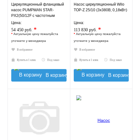
Циркуляционный фланцевый
Насос циркуляционный Wilo
насос PUMPMAN STAR-
TOP-Z 25/10 (3х380В; 0,18кВт)
PX2(50/12F с частотным
управлением)
Цена:
Цена:
*
*
54 450 руб.
113 830 руб.
*
Актуальную цену пожалуйста
*
Актуальную цену пожалуйста
уточните у менеджера
уточните у менеджера
В избранное
В избранное
Купить в 1 клик
Под заказ
Купить в 1 клик
Под заказ
В корзину
В корзину