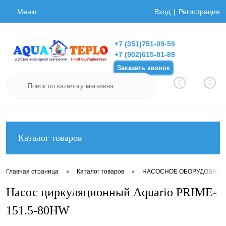
Меню
Вход
Регистрация
+7 (351)751-09-59
+7 (902)615-81-89
Заказать звонок
0
0
Каталог товаров
•
•
Главная страница
Каталог товаров
НАСОСНОЕ ОБОРУДОВАНИ
Насос циркуляционный Aquario PRIME-
151.5-80HW