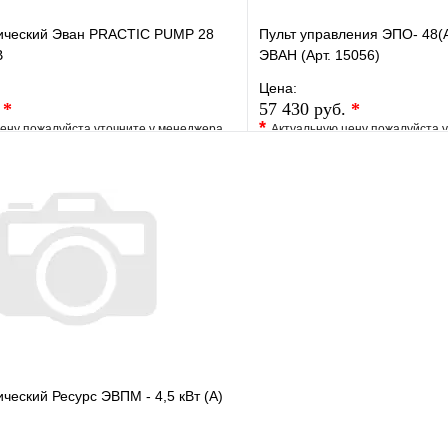
рический Эван PRACTIC PUMP 28
Пульт управления ЭПО- 48(А
В
ЭВАН (Арт. 15056)
Цена:
.
*
57 430 руб.
*
*
ену пожалуйста уточните у менеджера
Актуальную цену пожалуйста 
е
Сравнение
В избранное
клик
Под заказ
Купить в 1 клик
В корзину
ический Ресурс ЭВПМ - 4,5 кВт (А)