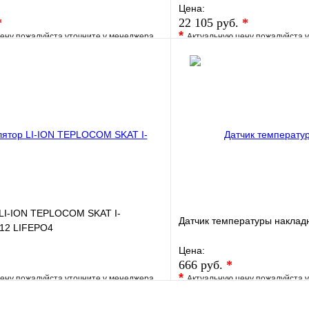
Цена:
*
22 105 руб.
*
*
ену пожалуйста уточните у менеджера
Актуальную цену пожалуйста 
е
Сравнение
В избранное
клик
Под заказ
Купить в 1 клик
В корзину
 LI-ION TEPLOCOM SKAT I-
Датчик температуры накла
12 LIFEPO4
Цена:
666 руб.
*
*
ену пожалуйста уточните у менеджера
Актуальную цену пожалуйста 
е
Сравнение
В избранное