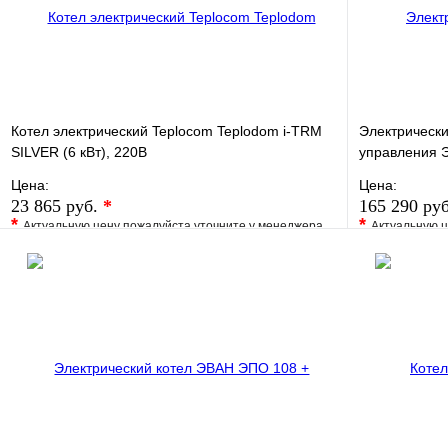
Котел электрический Teplocom Teplodom i-TRM
Электрически
SILVER (6 кВт), 220В
управления 
Цена:
Цена:
23 865 руб.
*
165 290 ру
*
*
Актуальную цену пожалуйста уточните у менеджера
Актуальную ц
В избранное
Сравнение
В избранно
Купить в 1 клик
Под заказ
Купить в 1 
В корзину