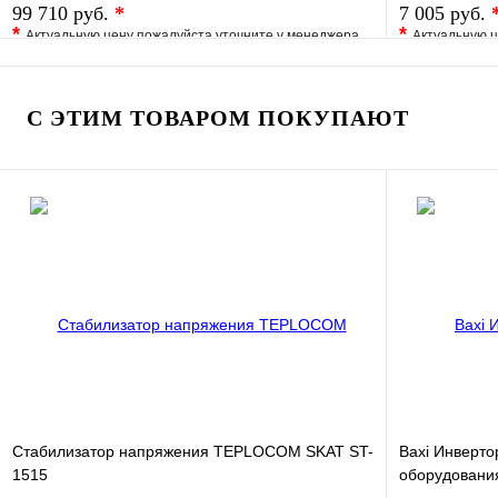
99 710 руб.
*
7 005 руб.
*
*
Актуальную цену пожалуйста уточните у менеджера
Актуальную ц
В избранное
Сравнение
В избранно
Купить в 1 клик
Под заказ
Купить в 1 
С ЭТИМ ТОВАРОМ ПОКУПАЮТ
В корзину
Стабилизатор напряжения TEPLOCOM SKAT ST-
Baxi Инверто
1515
оборудования