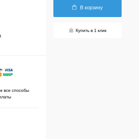
В корзину
Купить в 1 клик
й
Принимаем заказы на сайте
 все способы
Про
круглосуточно
платы