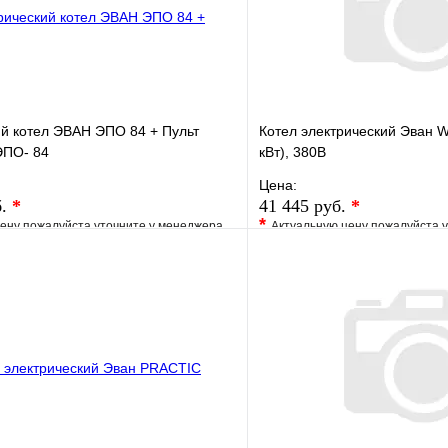
й котел ЭВАН ЭПО 84 + Пульт
Котел электрический Эван
ЭПО- 84
кВт), 380В
Цена:
б.
*
41 445 руб.
*
*
ену пожалуйста уточните у менеджера
Актуальную цену пожалуйста 
е
Сравнение
В избранное
клик
Под заказ
Купить в 1 клик
В корзину