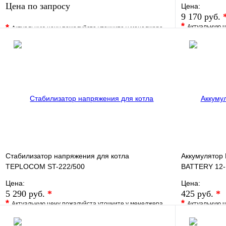
Цена по запросу
Цена:
9 170 руб.
*
*
Актуальную ц
Актуальную цену пожалуйста уточните у менеджера
В избранно
В избранное
Сравнение
Купить в 1 
Купить в 1 клик
Под заказ
Запросить цену
Стабилизатор напряжения для котла
Аккумулятор
TEPLOCOM ST-222/500
BATTERY 12-
Цена:
Цена:
5 290 руб.
*
425 руб.
*
*
*
Актуальную цену пожалуйста уточните у менеджера
Актуальную ц
В избранное
Сравнение
В избранно