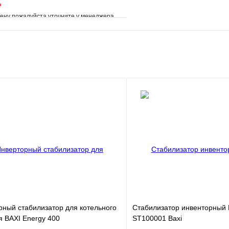
*
ену пожалуйста уточните у менеджера
е
Сравнение
клик
Под заказ
В корзину
рный стабилизатор для котельного
Стабилизатор инвенторный 
 BAXI Energy 400
ST100001 Baxi