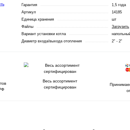
Гарантия
1,5 года
Артикул
14185
Единица хранения
шт
Файлы
Загрузить
Вариант установки котла
напольны
Диаметр входа/выхода отопления
2" - 2"
Весь ассортимент
тов
Принимаем
сертифицирован
РФ
о