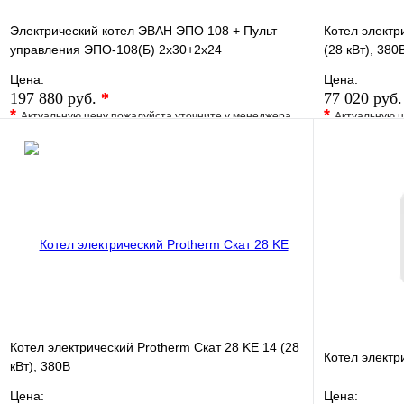
Электрический котел ЭВАН ЭПО 108 + Пульт
Котел элект
управления ЭПО-108(Б) 2х30+2х24
(28 кВт), 380
Цена:
Цена:
197 880 руб.
*
77 020 руб
*
*
Актуальную цену пожалуйста уточните у менеджера
Актуальную ц
В избранное
Сравнение
В избранно
Купить в 1 клик
Под заказ
Купить в 1 
В корзину
Котел электрический Protherm Скат 28 KE 14 (28
Котел электр
кВт), 380В
Цена:
Цена: