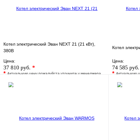
В корзину
Котел электрический Эван NEXT 21 (21 кВт),
Котел электр
380В
Цена:
Цена:
37 810 руб.
*
74 585 руб
*
*
Актуальную цену пожалуйста уточните у менеджера
Актуальную ц
В избранное
Сравнение
В избранно
Купить в 1 клик
Под заказ
Купить в 1 
В корзину