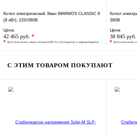
Котел электрический Эван WARMOS CLASSIC 8
Котел электр
(8 кВт), 220/380В
380В
Цена:
Цена:
42 465 руб.
*
38 845 руб
*
*
Актуальную цену пожалуйста уточните у менеджера
Актуальную ц
В избранное
Сравнение
В избранно
Купить в 1 клик
Под заказ
Купить в 1 
С ЭТИМ ТОВАРОМ ПОКУПАЮТ
В корзину