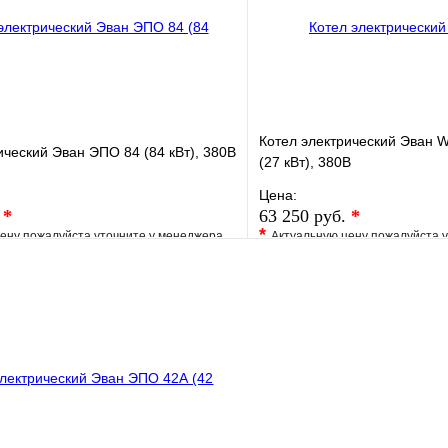
В корзину
Котел электрический Эван
ический Эван ЭПО 84 (84 кВт), 380В
(27 кВт), 380В
Цена:
.
*
63 250 руб.
*
*
ену пожалуйста уточните у менеджера
Актуальную цену пожалуйста 
е
Сравнение
В избранное
клик
Под заказ
Купить в 1 клик
В корзину