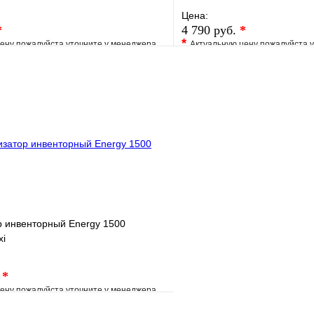
Цена:
*
4 790 руб.
*
*
ену пожалуйста уточните у менеджера
Актуальную цену пожалуйста 
е
Сравнение
В избранное
клик
Под заказ
Купить в 1 клик
В корзину
р инвенторный Energy 1500
xi
.
*
ену пожалуйста уточните у менеджера
е
Сравнение