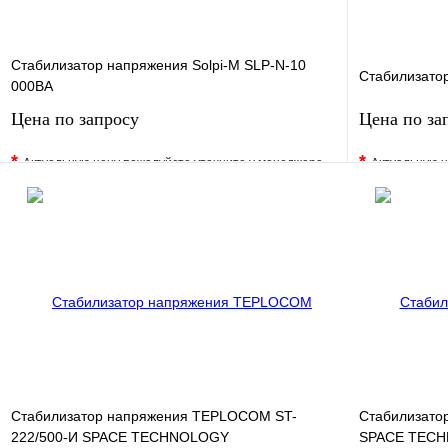
Стабилизатор напряжения Solpi-M SLP-N-10
Стабилизато
000BA
Цена по запросу
Цена по за
*
*
Актуальную цену пожалуйста уточните у менеджера
Актуальную ц
В избранное
Сравнение
В избранно
Купить в 1 клик
Под заказ
Купить в 1 
Запросить цену
Стабилизатор напряжения TEPLOCOM ST-
Стабилизато
222/500-И SPACE TECHNOLOGY
SPACE TEC