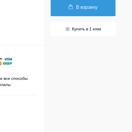
В корзину
Купить в 1 клик
Принимаем заказы на сайте
 все способы
Про
круглосуточно
платы