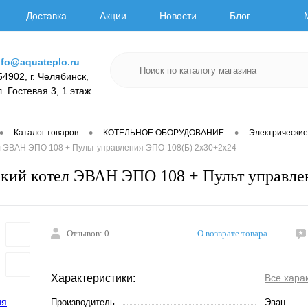
Доставка
Акции
Новости
Блог
nfo@aquateplo.ru
54902, г. Челябинск,
л. Гостевая 3, 1 этаж
•
•
•
Каталог товаров
КОТЕЛЬНОЕ ОБОРУДОВАНИЕ
Электрические
л ЭВАН ЭПО 108 + Пульт управления ЭПО-108(Б) 2х30+2х24
кий котел ЭВАН ЭПО 108 + Пульт управле
Отзывов: 0
О возврате товара
Характеристики:
Все хара
Производитель
Эван