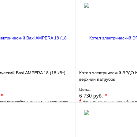
ический Baxi AMPERA 18 (18 кВт),
Котел электрический ЭРДО N
верхний патрубок
Цена:
.
*
6 730 руб.
*
*
ену пожалуйста уточните у менеджера
Актуальную цену пожалуйста 
е
Сравнение
В избранное
клик
Под заказ
Купить в 1 клик