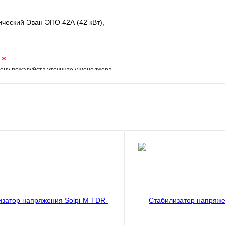
ический Эван ЭПО 42А (42 кВт),
.
*
ену пожалуйста уточните у менеджера
е
Сравнение
клик
Под заказ
В корзину