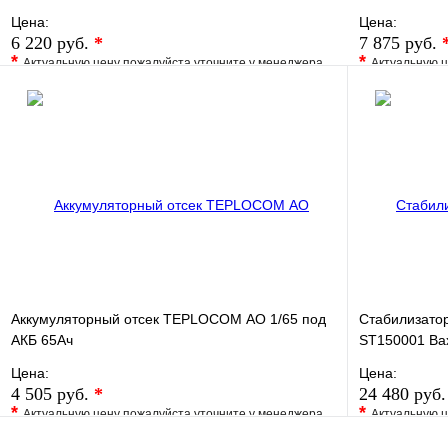
Цена:
Цена:
6 220 руб.
*
7 875 руб.
*
*
Актуальную цену пожалуйста уточните у менеджера
Актуальную ц
В избранное
Сравнение
В избранно
Купить в 1 клик
Под заказ
Купить в 1 
В корзину
Аккумуляторный отсек TEPLOCOM АО 1/65 под
Стабилизато
АКБ 65Ач
ST150001 Ba
Цена:
Цена:
4 505 руб.
*
24 480 руб
*
*
Актуальную цену пожалуйста уточните у менеджера
Актуальную ц
В избранное
Сравнение
В избранно