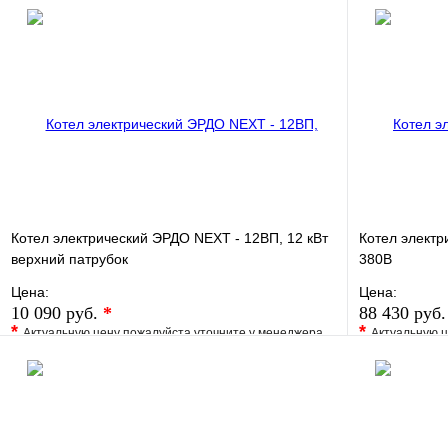
Котел электрический ЭРДО NEXT - 12ВП, 12 кВт
Котел электр
верхний патрубок
380В
Цена:
Цена:
10 090 руб.
*
88 430 руб
*
*
Актуальную цену пожалуйста уточните у менеджера
Актуальную ц
В избранное
Сравнение
В избранно
Купить в 1 клик
Под заказ
Купить в 1 