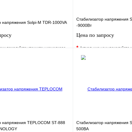
Стабилизатор напряжения S
р напряжения Solpi-M ТDR-1000VA
-9000Вт
просу
Цена по запросу
*
ену пожалуйста уточните у менеджера
Актуальную цену пожалуйста 
е
Сравнение
В избранное
клик
Под заказ
Купить в 1 клик
Запросить цену
Запросить
р напряжения TEPLOCOM ST-888
Стабилизатор напряжения S
HNOLOGY
500ВА