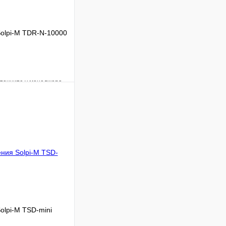
olpi-M TDR-N-10000
уточните у менеджера
Сравнение
Под заказ
 цену
olpi-M TSD-mini