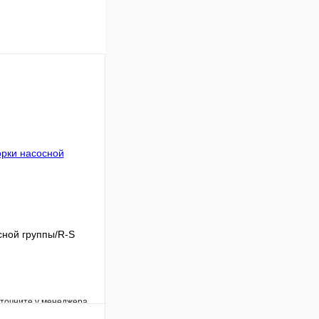
сной группы/R-S
уточните у менеджера