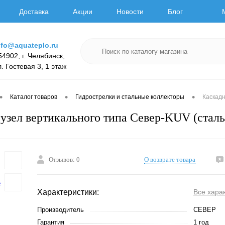
Доставка
Акции
Новости
Блог
nfo@aquateplo.ru
54902, г. Челябинск,
л. Гостевая 3, 1 этаж
•
•
•
Каталог товаров
Гидрострелки и стальные коллекторы
Каскадн
узел вертикального типа Север-KUV (стал
Отзывов: 0
О возврате товара
Характеристики:
Все хара
Производитель
СЕВЕР
Гарантия
1 год