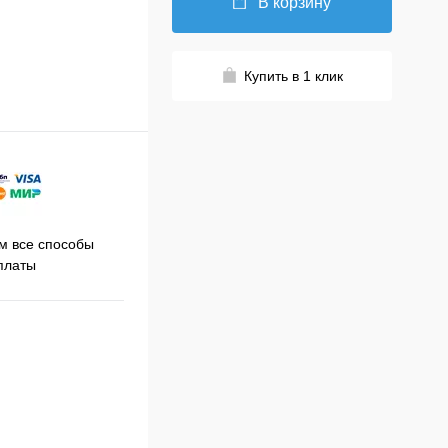
В корзину
Купить в 1 клик
Принимаем заказы на сайте
 все способы
Про
круглосуточно
платы