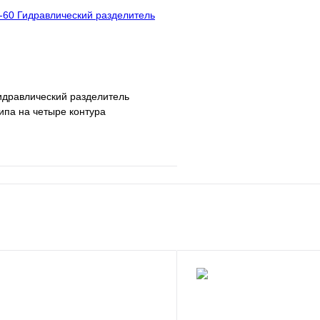
идравлический разделитель
ипа на четыре контура
е
Сравнение
клик
В наличии
В корзину