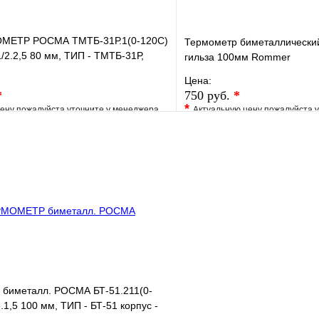
ЕТР РОСМА ТМТБ-31Р.1(0-120С)
Термометр биметаллический
/2.2,5 80 мм, ТИП - ТМТБ-31Р,
гильза 100мм Rommer
 0-120С
Цена:
*
750 руб.
*
*
ену пожалуйста уточните у менеджера
Актуальную цену пожалуйста 
е
Сравнение
В избранное
клик
Под заказ
Купить в 1 клик
В корзину
иметалл. РОСМА БТ-51.211(0-
.1,5 100 мм, ТИП - БТ-51 корпус -