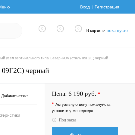
Меню
Вход
Регистрация
0
0
0
пока пусто
В корзине
ый узел вертикального типа Север-KUV (сталь 09Г2С) черный
ь 09Г2С) черный
Цена:
6 190 руб.
*
Добавить отзыв
*
Актуальную цену пожалуйста
уточните у менеджера
ктеристики
Под заказ