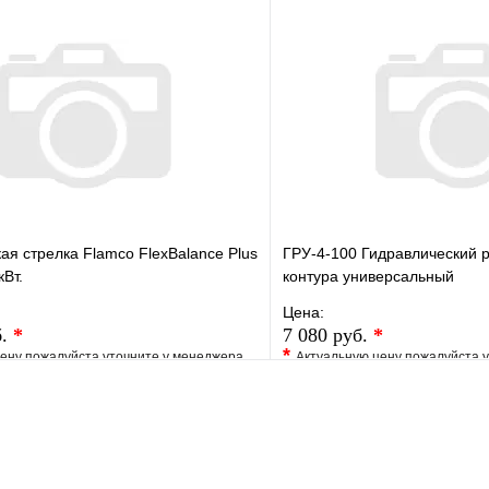
е
Сравнение
В избранное
клик
Под заказ
Купить в 1 клик
В корзину
ая стрелка Flamco FlexBalance Plus
ГРУ-4-100 Гидравлический р
кВт.
контура универсальный
Цена:
б.
*
7 080 руб.
*
*
ену пожалуйста уточните у менеджера
Актуальную цену пожалуйста 
е
Сравнение
В избранное
клик
Под заказ
Купить в 1 клик
В корзину