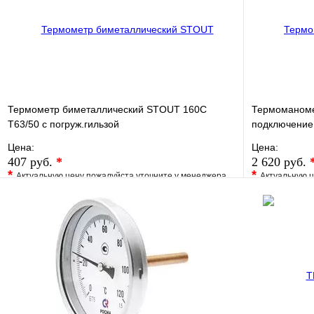
Термометр биметаллический STOUT 160С
Термоманомет
Т63/50 с погруж.гильзой
подключение
Цена:
Цена:
407 руб.
*
2 620 руб.
*
*
Актуальную цену пожалуйста уточните у менеджера
Актуальную ц
В избранное
Сравнение
В избранно
Купить в 1 клик
Под заказ
Купить в 1 
В корзину