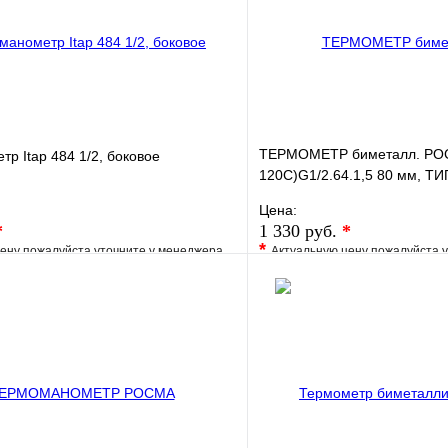
ТЕРМОМЕТР биметалл. РОС
р Itap 484 1/2, боковое
120С)G1/2.64.1,5 80 мм, ТИП
хромированная ст
Цена:
*
1 330 руб.
*
*
ену пожалуйста уточните у менеджера
Актуальную цену пожалуйста 
е
Сравнение
В избранное
клик
Под заказ
Купить в 1 клик
В корзину