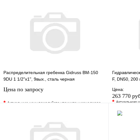
В избранное
Сравнение
В избранно
Купить в 1 клик
Под заказ
Купить в 1 
В корзину
Распределительная гребенка Gidruss BM-150
Гидравлическ
9DU 1 1/2"х1", 9вых., сталь черная
F, DN50, 200 
Цена по запросу
Цена:
263 770 ру
*
*
Актуальную ц
Актуальную цену пожалуйста уточните у менеджера
В избранно
В избранное
Сравнение
Купить в 1 
Купить в 1 клик
Под заказ