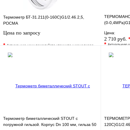
ТЕРМОМАНОМ
Термометр БТ-31.211(0-160С)G1/2.46.2,5,
(0-0,4MPa)G1
РОСМА
температура:
Цена по запросу
Цена:
2 710 руб.
*
*
Актуальную ц
Актуальную цену пожалуйста уточните у менеджера
В избранно
В избранное
Сравнение
Купить в 1 
Купить в 1 клик
Под заказ
Запросить цену
Термометр биметаллический STOUT с
ТЕРМОМЕТР б
погружной гильзой. Корпус Dn 100 мм, гильза 50
120С)G1/2.46