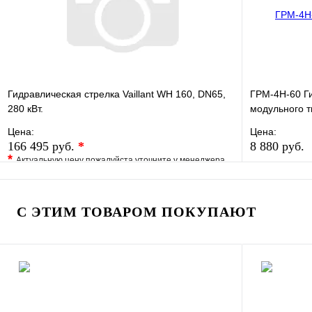
Запросить цену
Гидравлическая стрелка Vaillant WH 160, DN65,
ГРМ-4Н-60 Г
280 кВт.
модульного т
Цена:
Цена:
166 495 руб.
*
8 880 руб.
*
Актуальную цену пожалуйста уточните у менеджера
В избранно
В избранное
Сравнение
Купить в 1 
Купить в 1 клик
Под заказ
С ЭТИМ ТОВАРОМ ПОКУПАЮТ
В корзину