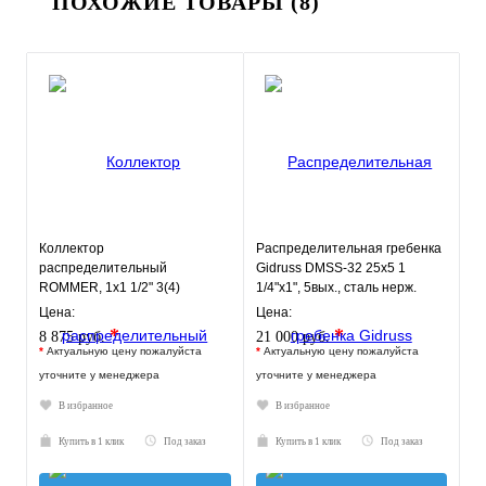
ПОХОЖИЕ ТОВАРЫ (8)
Коллектор
Распределительная гребенка
распределительный
Gidruss DMSS-32 25x5 1
ROMMER, 1х1 1/2" 3(4)
1/4"х1", 5вых., сталь нерж.
отопительных контура
Цена:
Цена:
*
*
8 875 руб.
21 000 руб.
*
Актуальную цену пожалуйста
*
Актуальную цену пожалуйста
уточните у менеджера
уточните у менеджера
В избранное
В избранное
Купить в 1 клик
Под заказ
Купить в 1 клик
Под заказ