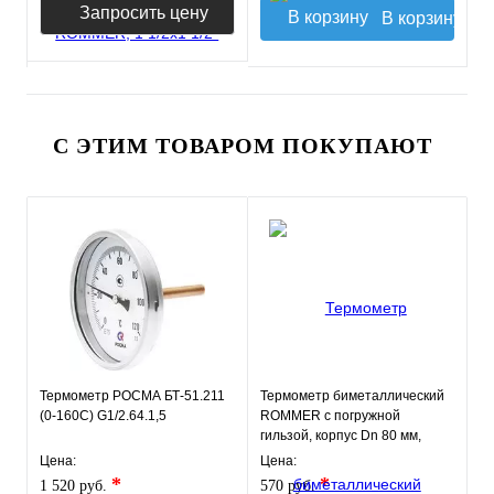
Запросить цену
В корзину
С ЭТИМ ТОВАРОМ ПОКУПАЮТ
Термометр РОСМА БТ-51.211
Термометр биметаллический
(0-160С) G1/2.64.1,5
ROMMER с погружной
гильзой, корпус Dn 80 мм,
гильза 50 мм 1/2"
Цена:
Цена:
*
*
1 520 руб.
570 руб.