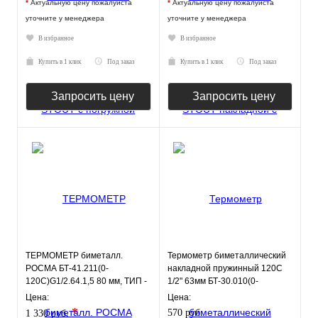
*
Актуальную цену пожалуйста
*
Актуальную цену пожалуйста
уточните у менеджера
уточните у менеджера
В избранное
В избранное
Купить в 1 клик
Под заказ
Купить в 1 клик
Под заказ
Запросить цену
Запросить цену
ТЕРМОМЕТР биметалл.
Термометр биметаллический
РОСМА БТ-41.211(0-
накладной пружинный 120С
120С)G1/2.64.1,5 80 мм, ТИП -
1/2" 63мм БТ-30.010(0-
БТ-41 корпус - хромированная
120С)2,5 РОСМА
Цена:
Цена:
ст
*
570 руб.
1 330 руб.