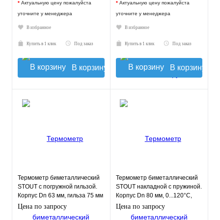
*
Актуальную цену пожалуйста
*
Актуальную цену пожалуйста
уточните у менеджера
уточните у менеджера
В избранное
В избранное
Купить в 1 клик
Под заказ
Купить в 1 клик
Под заказ
В корзину
В корзину
Термометр биметаллический
Термометр биметаллический
STOUT с погружной гильзой.
STOUT накладной с пружиной.
Корпус Dn 63 мм, гильза 75 мм
Корпус Dn 80 мм, 0...120°С,
1/ 2"
1"-2"
Цена по запросу
Цена по запросу