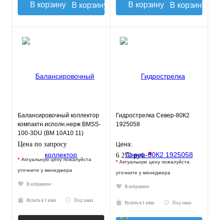
В корзину
В корзину
Балансировочный коллектор
Гидрострелка Север-80К2
компактн.исполн.нерж BMSS-
1925058
100-3DU (BM 10А10 11)
GIDRUSS
Цена по запросу
Цена:
*
6 270 руб.
*
Актуальную цену пожалуйста
*
Актуальную цену пожалуйста
уточните у менеджера
уточните у менеджера
В избранное
В избранное
Купить в 1 клик
Под заказ
Купить в 1 клик
Под заказ