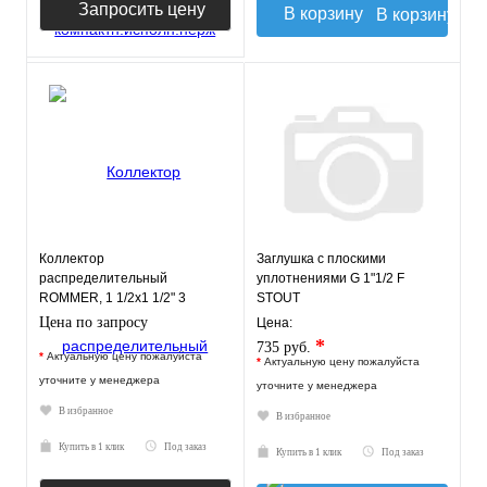
Запросить цену
В корзину
Коллектор
Заглушка с плоскими
распределительный
уплотнениями G 1"1/2 F
ROMMER, 1 1/2х1 1/2" 3
STOUT
отопительных контура
Цена по запросу
Цена:
*
735 руб.
*
Актуальную цену пожалуйста
*
Актуальную цену пожалуйста
уточните у менеджера
уточните у менеджера
В избранное
В избранное
Купить в 1 клик
Под заказ
Купить в 1 клик
Под заказ