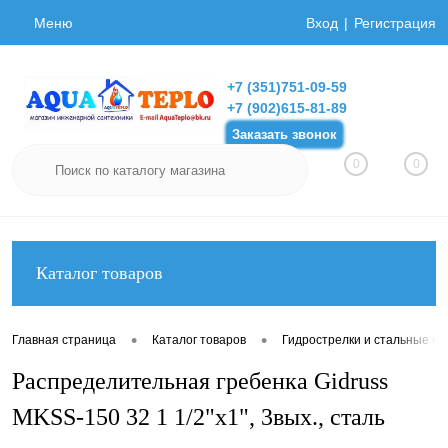
Меню
Вход
Регистрация
+7 (351)751-09-59
+7 (902)615-81-89
Заказать звонок
0
0
Каталог товаров
•
•
Главная страница
Каталог товаров
Гидрострелки и стальные ко
Распределительная гребенка Gidruss
MKSS-150 32 1 1/2"х1", 3вых., сталь