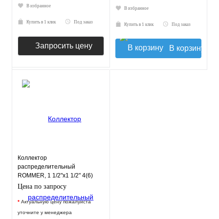
В избранное
В избранное
Купить в 1 клик
Под заказ
Купить в 1 клик
Под заказ
Запросить цену
В корзину
Коллектор
распределительный
ROMMER, 1 1/2"х1 1/2" 4(6)
отопительных контура
Цена по запросу
*
Актуальную цену пожалуйста
уточните у менеджера