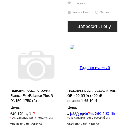
В избранное
Купить в 1 клик
Под заказ
Запросить цену
Гидравлическая стрелка
Гидравлический разделитель
Flamco FlexBalance Plus S,
GR-400-65 (до 400 кВт,
DN150, 1750 кВт.
фланец 1-65-10, 4
подключения Rp ½″) GIDRUSS
Цена:
Цена:
*
*
640 170 руб.
41 880 руб.
*
Актуальную цену пожалуйста
*
Актуальную цену пожалуйста
уточните у менеджера
уточните у менеджера