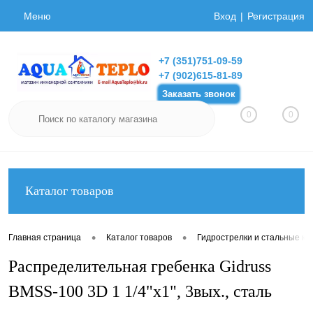
Меню
Вход
Регистрация
+7 (351)751-09-59
+7 (902)615-81-89
Заказать звонок
0
0
Каталог товаров
•
•
Главная страница
Каталог товаров
Гидрострелки и стальные ко
Распределительная гребенка Gidruss
BMSS-100 3D 1 1/4"х1", 3вых., сталь