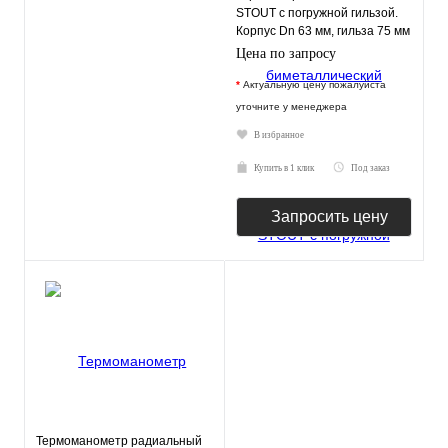
STOUT с погружной гильзой.
Корпус Dn 63 мм, гильза 75 мм
1/2"
Цена по запросу
*
Актуальную цену пожалуйста
уточните у менеджера
В избранное
Купить в 1 клик
Под заказ
Запросить цену
Термоманометр радиальный