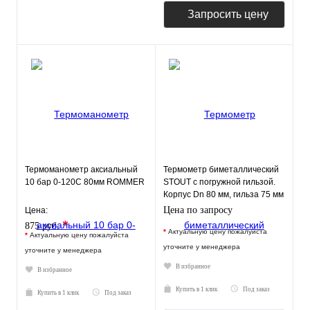
Запросить цену
Термоманометр аксиальный
Термометр биметаллический
10 бар 0-120С 80мм ROMMER
STOUT с погружной гильзой.
Корпус Dn 80 мм, гильза 75 мм
1/2"
Цена по запросу
Цена:
*
875 руб.
*
Актуальную цену пожалуйста
*
Актуальную цену пожалуйста
уточните у менеджера
уточните у менеджера
В избранное
В избранное
Купить в 1 клик
Под заказ
Купить в 1 клик
Под заказ