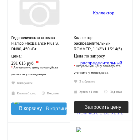
Гидравлическая стрелка
Коллектор
Flamco FlexBalance Plus S,
распределительный
DN80, 450 кВт.
ROMMER, 1 1/2"х1 1/2" 4(5)
отопительных контура
Цена по запросу
Цена:
*
291 615 руб.
*
Актуальную цену пожалуйста
*
Актуальную цену пожалуйста
уточните у менеджера
уточните у менеджера
В избранное
В избранное
Купить в 1 клик
Под заказ
Купить в 1 клик
Под заказ
Запросить цену
В корзину