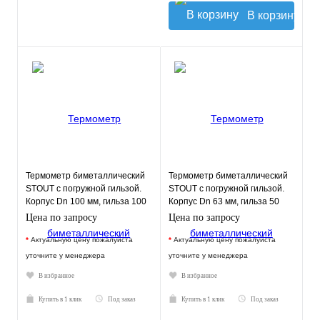
В корзину
Термометр биметаллический
Термометр биметаллический
STOUT с погружной гильзой.
STOUT с погружной гильзой.
Корпус Dn 100 мм, гильза 100
Корпус Dn 63 мм, гильза 50
мм 1/2"
мм, резьба
Цена по запросу
Цена по запросу
*
Актуальную цену пожалуйста
*
Актуальную цену пожалуйста
уточните у менеджера
уточните у менеджера
В избранное
В избранное
Купить в 1 клик
Под заказ
Купить в 1 клик
Под заказ