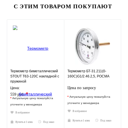
С ЭТИМ ТОВАРОМ ПОКУПАЮТ
Термометр биметаллический
Термометр БТ-31.211(0-
STOUT Т63-120С накладной с
160С)G1/2.46.2,5, РОСМА
пружиной
Цена по запросу
Цена:
*
559 руб.
*
Актуальную цену пожалуйста
*
Актуальную цену пожалуйста
уточните у менеджера
уточните у менеджера
В избранное
В избранное
Купить в 1 клик
Под заказ
Купить в 1 клик
Под заказ