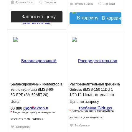
Купить в 1 клик
Под заказ
Купить в 1 клик
Под заказ
Запросить цену
В корзину
Балансировочный коллектор в
Распределительная гребенка
теплоизоляции BMSS-60-
Gidruss BMSS-150 11DU 1
5D.EPP (BM 60A5T 20)
1/2"х1", 11вых., сталь нерж.
GIDRUSS
Цена по запросу
Цена:
*
83 880 руб.
*
Актуальную цену пожалуйста
*
Актуальную цену пожалуйста
уточните у менеджера
уточните у менеджера
В избранное
В избранное