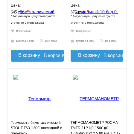
Цена:
Цена:
*
*
645 руб.
875 руб.
*
Актуальную цену пожалуйста
*
Актуальную цену пожалуйста
уточните у менеджера
уточните у менеджера
В избранное
В избранное
Купить в 1 клик
Под заказ
Купить в 1 клик
Под заказ
В корзину
В корзину
Термометр биметаллический
ТЕРМОМАНОМЕТР РОСМА
STOUT Т63-120С накладной с
ТМТБ-31Р.1(0-150С)(0-
пружиной
1,6MPa)G1/2.2,5 80 мм, ТИП -