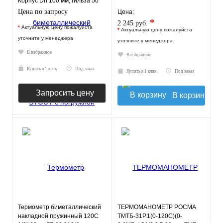
Корпус Dn 100 мм, гильза 50
мм 1/2"
Цена по запросу
Цена:
*
2 245 руб.
*
Актуальную цену пожалуйста
*
Актуальную цену пожалуйста
уточните у менеджера
уточните у менеджера
В избранное
В избранное
Купить в 1 клик
Под заказ
Купить в 1 клик
Под заказ
Запросить цену
В корзину
Термометр биметаллический
ТЕРМОМАНОМЕТР РОСМА
накладной пружинный 120С
ТМТБ-31Р.1(0-120С)(0-