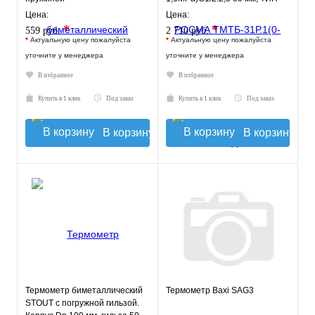
ТМТБ-31Р, температура: 0-
Цена:
Цена:
150С
*
*
559 руб.
2 710 руб.
*
Актуальную цену пожалуйста
*
Актуальную цену пожалуйста
уточните у менеджера
уточните у менеджера
В избранное
В избранное
Купить в 1 клик
Под заказ
Купить в 1 клик
Под заказ
В корзину
В корзину
Термометр биметаллический
Термометр Baxi SAG3
STOUT с погружной гильзой.