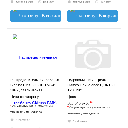
Купить в 1 клик
Под заказ
Купить в 1 клик
Под заказ
В корзину
В корзину
Распределительная гребенка
Гидравлическая стрелка
Gidruss BMK-60 5DU 1"х3/4",
Flamco FlexBalance F, DN150,
5вых., сталь черная
1750 кВт.
Цена по запросу
Цена:
*
583 545 руб.
*
Актуальную цену пожалуйста
*
Актуальную цену пожалуйста
уточните у менеджера
уточните у менеджера
В избранное
В избранное