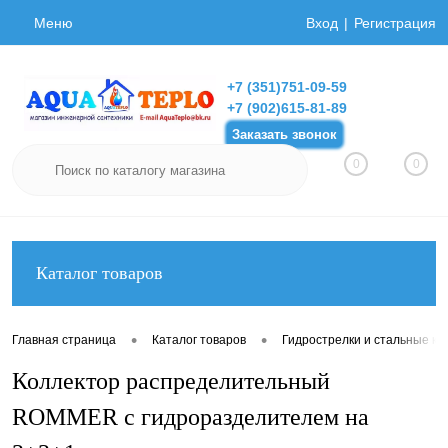
Меню
Вход
Регистрация
+7 (351)751-09-59
+7 (902)615-81-89
Заказать звонок
0
0
Каталог товаров
•
•
Главная страница
Каталог товаров
Гидрострелки и стальные ко
Коллектор распределительный
ROMMER с гидроразделителем на