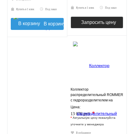
Купить в 1 клик
Под заказ
Купить в 1 клик
Под заказ
Запросить цену
В корзину
Коллектор
распределительный ROMMER
с гидроразделителем на
3+3+1 контура
Цена:
*
13 070 руб.
*
Актуальную цену пожалуйста
уточните у менеджера
В избранное