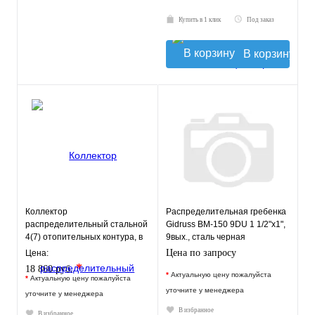
Купить в 1 клик
Под заказ
В корзину
Коллектор
Распределительная гребенка
распределительный стальной
Gidruss BM-150 9DU 1 1/2"х1",
4(7) отопительных контура, в
9вых., сталь черная
теплоизоляции, TIM
Цена по запросу
Цена:
*
18 860 руб.
*
Актуальную цену пожалуйста
*
Актуальную цену пожалуйста
уточните у менеджера
уточните у менеджера
В избранное
В избранное