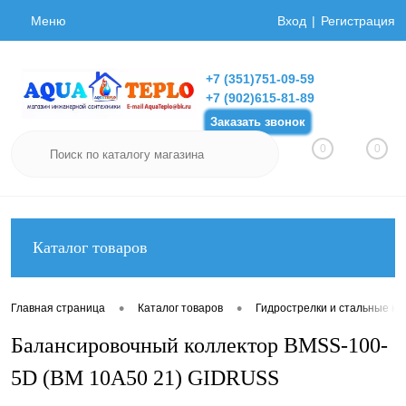
Меню
Вход
Регистрация
+7 (351)751-09-59
+7 (902)615-81-89
Заказать звонок
0
0
Каталог товаров
•
•
Главная страница
Каталог товаров
Гидрострелки и стальные ко
Балансировочный коллектор BMSS-100-
5D (BM 10А50 21) GIDRUSS