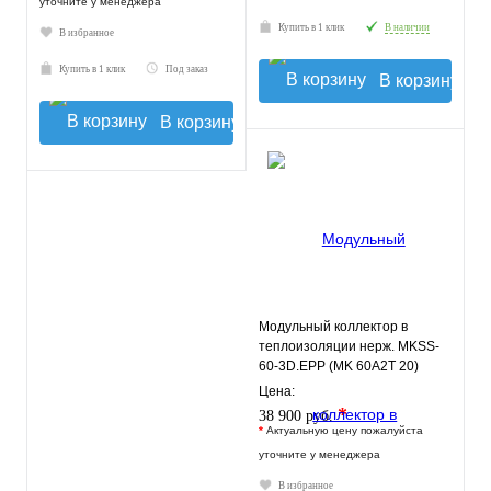
уточните у менеджера
Купить в 1 клик
В наличии
В избранное
Купить в 1 клик
Под заказ
В корзину
В корзину
Модульный коллектор в
теплоизоляции нерж. MKSS-
60-3D.EPP (MK 60A2T 20)
GIDRUSS
Цена:
*
38 900 руб.
*
Актуальную цену пожалуйста
уточните у менеджера
В избранное