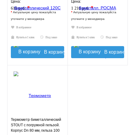
БТ-41 корпус - хромированная
Цена:
Цена:
ст
*
*
610 руб.
1 210 руб.
*
Актуальную цену пожалуйста
*
Актуальную цену пожалуйста
уточните у менеджера
уточните у менеджера
В избранное
В избранное
Купить в 1 клик
Под заказ
Купить в 1 клик
Под заказ
В корзину
В корзину
Термометр биметаллический
STOUT с погружной гильзой.
Корпус Dn 80 мм, гильза 100