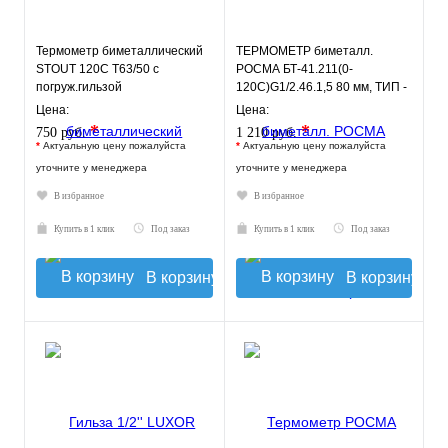
Термометр биметаллический
ТЕРМОМЕТР биметалл.
STOUT 120С Т63/50 с
РОСМА БТ-41.211(0-
погруж.гильзой
120С)G1/2.46.1,5 80 мм, ТИП -
БТ-41 корпус - хромированная
Цена:
Цена:
ст
*
*
750 руб.
1 210 руб.
*
Актуальную цену пожалуйста
*
Актуальную цену пожалуйста
уточните у менеджера
уточните у менеджера
В избранное
В избранное
Купить в 1 клик
Под заказ
Купить в 1 клик
Под заказ
В корзину
В корзину