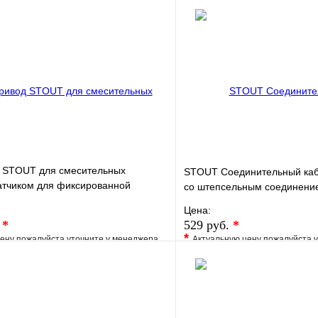
 STOUT для смесительных
STOUT Соединительный каб
атчиком для фиксированной
со штепсельным соединение
Цена:
.
*
529 руб.
*
*
ену пожалуйста уточните у менеджера
Актуальную цену пожалуйста 
е
Сравнение
В избранное
клик
Под заказ
Купить в 1 клик