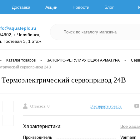
Доставка
Акции
Новости
Блог
nfo@aquateplo.ru
54902, г. Челябинск,
л. Гостевая 3, 1 этаж
•
•
•
Каталог товаров
ЗАПОРНО-РЕГУЛИРУЮЩАЯ АРМАТУРА
Серв
трический сервопривод 24В
ермоэлектрический сервопривод 24В
Отзывов: 0
О возврате товара
Характеристики:
Все хара
Производитель
Varmann