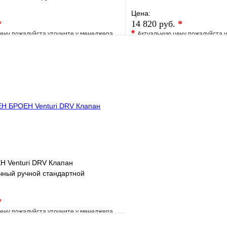
Цена:
*
14 820 руб.
*
*
ену пожалуйста уточните у менеджера
Актуальную цену пожалуйста 
е
Сравнение
В избранное
клик
Под заказ
Купить в 1 клик
В корзину
 Venturi DRV Клапан
чный ручной стандартной
пособности резьбовой
*
ену пожалуйста уточните у менеджера
е
Сравнение