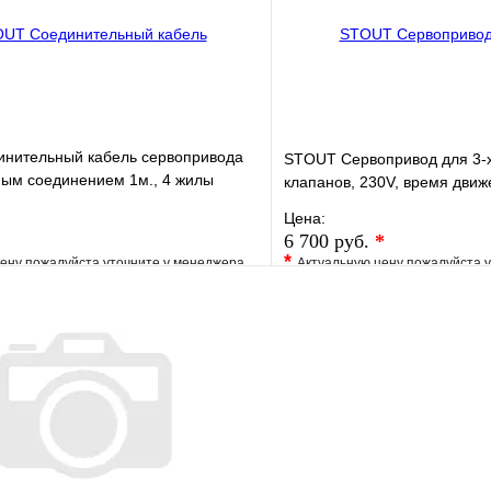
В корзину
нительный кабель сервопривода
STOUT Сервопривод для 3-
ным соединением 1м., 4 жилы
клапанов, 230V, время движе
Цена:
6 700 руб.
*
*
ену пожалуйста уточните у менеджера
Актуальную цену пожалуйста 
е
Сравнение
В избранное
клик
Под заказ
Купить в 1 клик
В корзину