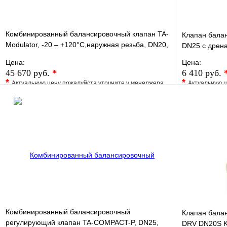
Комбинированный балансировочный клапан TA-
Клапан балан
Modulator, -20 – +120°C,наружная резьба, DN20,
DN25 с дрен
AMETAL
Цена:
Цена:
45 670 руб.
*
6 410 руб.
*
*
Актуальную цену пожалуйста уточните у менеджера
Актуальную ц
В избранное
Сравнение
В избранно
Купить в 1 клик
Под заказ
Купить в 1 
В корзину
Комбинированный балансировочный
Клапан балан
регулирующий клапан TA-COMPACT-P, DN25,
DRV DN20S K