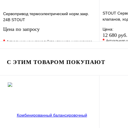
STOUT Серво
Сервопривод термоэлектрический норм.закр.
клапанов, ход
24В STOUT
полюса
Цена по запросу
Цена:
12 680 руб
*
*
Актуальную ц
Актуальную цену пожалуйста уточните у менеджера
В избранно
В избранное
Сравнение
Купить в 1 
Купить в 1 клик
Под заказ
С ЭТИМ ТОВАРОМ ПОКУПАЮТ
Запросить цену