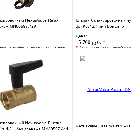
сировочный NexusValve Relax
Клапан балансировочный чу
ажем MN80597.728
фл Kvs42.4 нип Веnarmo
Цена:
*
15 700 руб.
*
*
ену пожалуйста уточните у менеджера
Актуальную цену пожалуйста 
е
Сравнение
В избранное
клик
Под заказ
Купить в 1 клик
В корзину
сировочный NexusValve Fluctus
NexusValve Passim DN20-40
vs 4,81, без дренажа MN80597.444