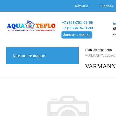
Каталог
Оплата
+7 (351)751-09-59
i
+7 (902)615-81-89
4
у
Заказать звонок
Главная страница
Каталог товаров
VARMANN Термоэлек
VARMANN Т