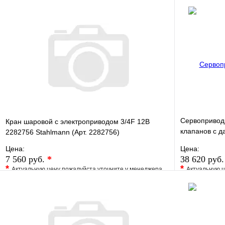
Сервопривод
Кран шаровой с электроприводом 3/4F 12В
клапанов с д
2282756 Stahlmann (Арт. 2282756)
регулировки
Цена:
Цена:
7 560 руб.
*
38 620 руб
*
*
Актуальную цену пожалуйста уточните у менеджера
Актуальную ц
В избранное
Сравнение
В избранно
Купить в 1 клик
Под заказ
Купить в 1 