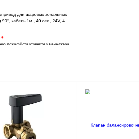
привод для шаровых зональных
 90°, кабель 1м., 40 сек., 24V, 4
.
*
ену пожалуйста уточните у менеджера
е
Сравнение
клик
Под заказ
В корзину