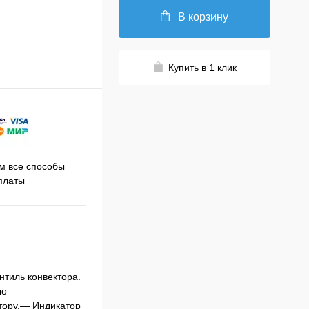
В корзину
Купить в 1 клик
Принимаем заказы на сайте
 все способы
Про
круглосуточно
платы
тиль конвектора.
ло
тору.— Индикатор