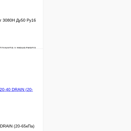
г 3080Н Ду50 Ру16
уточните у менеджера
Сравнение
Под заказ
В корзину
 DRAIN (20-65кПа)