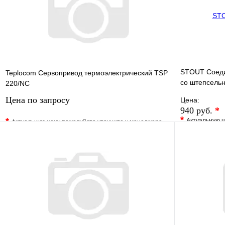
В корзину
STOUT Соеди
Teplocom Сервопривод термоэлектрический TSP
со штепсель
220/NC
(4х0,75мм)
Цена по запросу
Цена:
940 руб.
*
*
*
Актуальную ц
Актуальную цену пожалуйста уточните у менеджера
В избранно
В избранное
Сравнение
Купить в 1 
Купить в 1 клик
Под заказ
Запросить цену