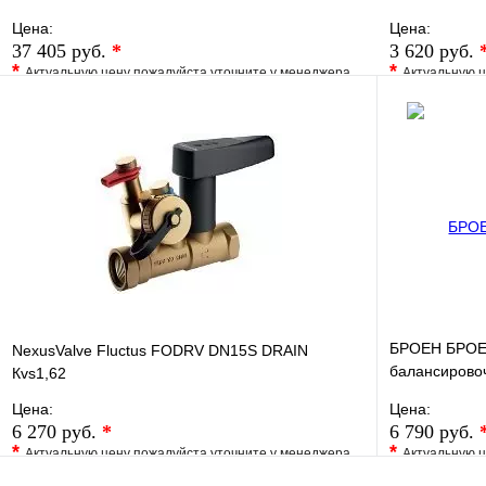
наружная резьба, AMETAL
Цена:
Цена:
37 405 руб.
*
3 620 руб.
*
*
Актуальную цену пожалуйста уточните у менеджера
Актуальную ц
В избранное
Сравнение
В избранно
Купить в 1 клик
Под заказ
Купить в 1 
В корзину
БРОЕН БРОЕН
NexusValve Fluctus FODRV DN15S DRAIN
балансирово
Кvs1,62
пропускной с
Цена:
Цена:
6 270 руб.
*
6 790 руб.
*
*
Актуальную цену пожалуйста уточните у менеджера
Актуальную ц
В избранное
Сравнение
В избранно