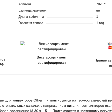
Артикул
702371
Единица хранения
шт
Длина кабеля, м
1
Гарантия товара
1 год
Весь ассортимент
тов
Принимаем
сертифицирован
РФ
о
м для конвекторов Qtherm и монтируются на термостатический вен
в отопительных каналах с напряжением питания вентиляторов око
вое соединение M 30 x 1.5.— Подключается к настенному регуля