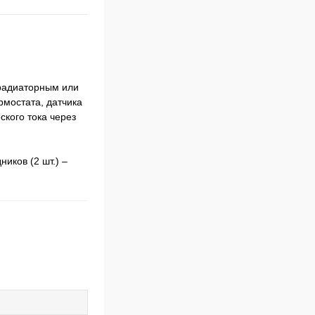
 радиаторным или
рмостата, датчика
кого тока через
иков (2 шт.) –