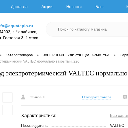
Доставка
Акции
Новости
Блог
nfo@aquateplo.ru
54902, г. Челябинск,
л. Гостевая 3, 1 этаж
•
•
•
Каталог товаров
ЗАПОРНО-РЕГУЛИРУЮЩАЯ АРМАТУРА
Серв
отермический VALTEC нормально закрытый, 220
д электротермический VALTEC нормально 
Отзывов: 0
О возврате товара
Характеристики:
Все хара
Производитель
VALTEC