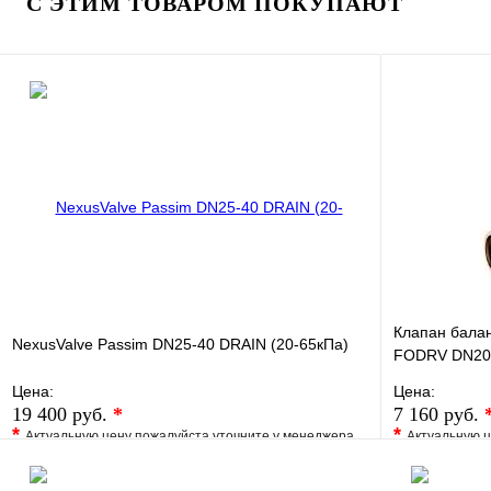
С ЭТИМ ТОВАРОМ ПОКУПАЮТ
В корзину
Клапан балан
NexusValve Passim DN25-40 DRAIN (20-65кПа)
FODRV DN20L
Цена:
Цена:
19 400 руб.
*
7 160 руб.
*
*
Актуальную цену пожалуйста уточните у менеджера
Актуальную ц
В избранное
Сравнение
В избранно