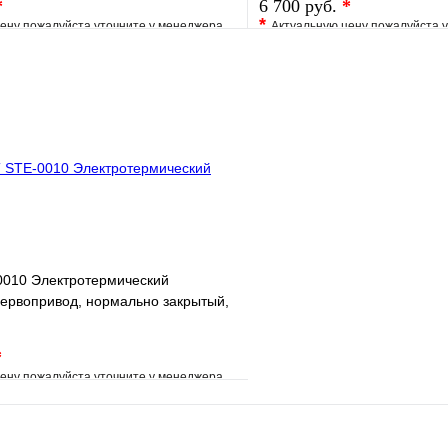
*
6 700 руб.
*
*
ену пожалуйста уточните у менеджера
Актуальную цену пожалуйста 
е
Сравнение
В избранное
клик
Под заказ
Купить в 1 клик
В корзину
010 Электротермический
ервопривод, нормально закрытый,
*
ену пожалуйста уточните у менеджера
е
Сравнение
клик
Под заказ