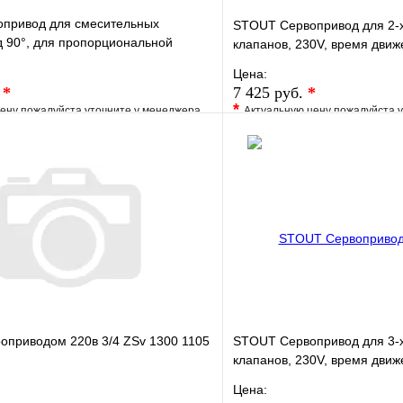
привод для смесительных
STOUT Сервопривод для 2-
д 90°, для пропорциональной
клапанов, 230V, время движе
Цена:
.
*
7 425 руб.
*
*
ену пожалуйста уточните у менеджера
Актуальную цену пожалуйста 
е
Сравнение
В избранное
клик
Под заказ
Купить в 1 клик
В корзину
роприводом 220в 3/4 ZSv 1300 1105
STOUT Сервопривод для 3-
клапанов, 230V, время движе
Цена: