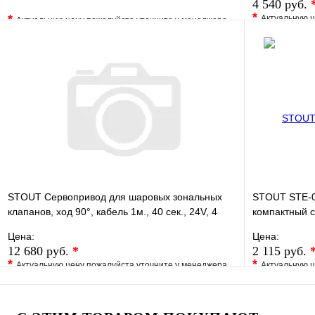
4 540 руб.
*
*
Актуальную ц
Актуальную цену пожалуйста уточните у менеджера
В избранно
В избранное
Сравнение
Купить в 1 
Купить в 1 клик
Под заказ
Запросить цену
STOUT Сервопривод для шаровых зональных
STOUT STE-0
клапанов, ход 90°, кабель 1м., 40 сек., 24V, 4
компактный с
полюса
24 В
Цена:
Цена:
12 680 руб.
*
2 115 руб.
*
*
Актуальную цену пожалуйста уточните у менеджера
Актуальную ц
В избранное
Сравнение
В избранно
Купить в 1 клик
Под заказ
Купить в 1 