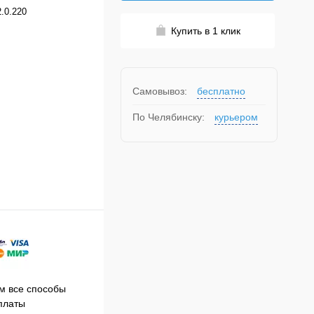
.0.220
Купить в 1 клик
Самовывоз:
бесплатно
По Челябинску:
курьером
Принимаем заказы на сайте
 все способы
Про
круглосуточно
платы