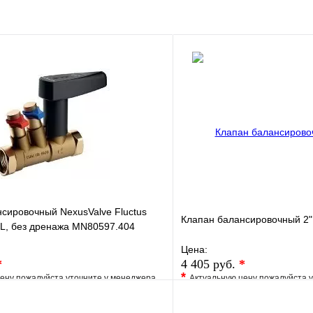
В корзину
сировочный NexusValve Fluctus
Клапан балансировочный 2
, без дренажа MN80597.404
Цена:
*
4 405 руб.
*
*
ену пожалуйста уточните у менеджера
Актуальную цену пожалуйста 
е
Сравнение
В избранное