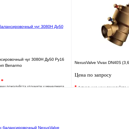
клик
Под заказ
Купить в 1 клик
В корзину
нсировочный чуг 3080Н Ду50 Ру16
NexusValve Vivax DN40S (3,6
нип Веnarmo
Цена по запросу
.
*
*
ену пожалуйста уточните у менеджера
Актуальную цену пожалуйста 
е
Сравнение
В избранное
клик
Под заказ
Купить в 1 клик
В корзину
Запросить