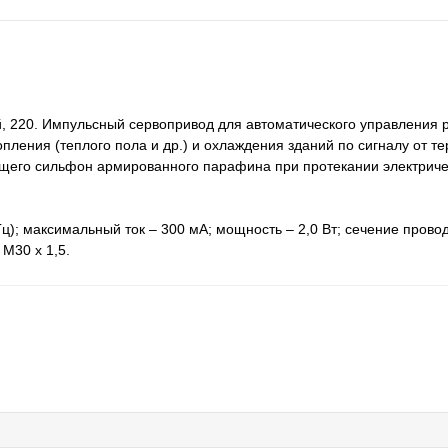
, 220. Импульсный сервопривод для автоматического управления
ления (теплого пола и др.) и охлаждения зданий по сигналу от те
щего сильфон армированного парафина при протекании электричес
ц); максимальный ток – 300 мА; мощность – 2,0 Вт; сечение проводн
М30 х 1,5.