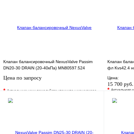
Купить в 1 клик
Под заказ
Купить в 1 
В корзину
Клапан балансировочный NexusValve Passim
Клапан бала
DN20-30 DRAIN (20-40кПа) MN80597.524
фл Kvs42.4 
Цена по запросу
Цена:
15 700 руб
*
*
Актуальную ц
Актуальную цену пожалуйста уточните у менеджера
В избранно
В избранное
Сравнение
Купить в 1 
Купить в 1 клик
Под заказ
Запросить цену