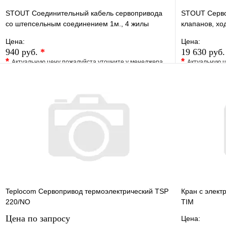
STOUT Соединительный кабель сервопривода
STOUT Серво
со штепсельным соединением 1м., 4 жилы
клапанов, хо
(4х0,75мм)
регулировки
Цена:
Цена:
940 руб.
*
19 630 руб
*
*
Актуальную цену пожалуйста уточните у менеджера
Актуальную ц
В избранное
Сравнение
В избранно
Купить в 1 клик
Под заказ
Купить в 1 
В корзину
Teplocom Сервопривод термоэлектрический TSP
Кран с элект
220/NO
TIM
Цена по запросу
Цена: