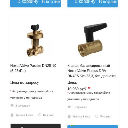
В корзину
В корзину
NexusValve Passim DN25-10
Клапан балансировочный
(5-25кПа)
NexusValve Fluctus DRV
DN40S Kvs 23,3, без дренажа
MN80597.447
Цена по запросу
Цена:
*
10 980 руб.
*
Актуальную цену пожалуйста
*
Актуальную цену пожалуйста
уточните у менеджера
уточните у менеджера
В избранное
В избранное
Купить в 1 клик
Под заказ
Купить в 1 клик
Под заказ