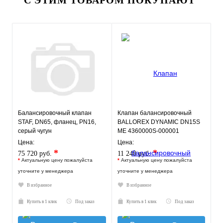
С ЭТИМ ТОВАРОМ ПОКУПАЮТ
Балансировочный клапан
Клапан балансировочный
STAF, DN65, фланец, PN16,
BALLOREX DYNAMIC DN15S
серый чугун
ME 4360000S-000001
(M80597.002)
Цена:
Цена:
*
*
75 720 руб.
11 240 руб.
*
Актуальную цену пожалуйста
*
Актуальную цену пожалуйста
уточните у менеджера
уточните у менеджера
В избранное
В избранное
Купить в 1 клик
Под заказ
Купить в 1 клик
Под заказ