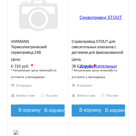
VARMANN
Сервопривод STOUT для
Термоэлектрический
смесительных клапанов с
сервопривод 24В
датчиком для фиксированной
регулировки
Цена:
Цена:
*
*
6 310 руб.
38 620 руб.
*
Актуальную цену пожалуйста
*
Актуальную цену пожалуйста
уточните у менеджера
уточните у менеджера
В избранное
В избранное
Купить в 1 клик
Под заказ
Купить в 1 клик
Под заказ
В корзину
В корзину