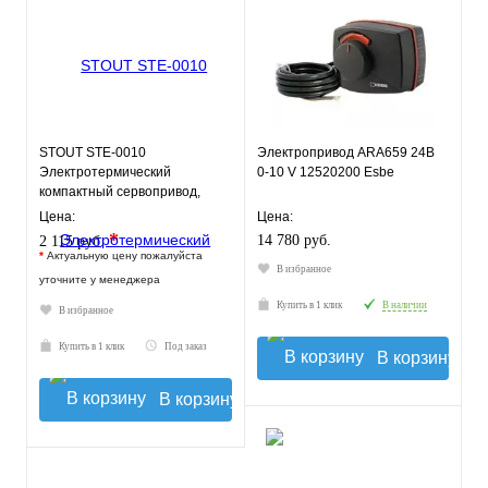
STOUT STE-0010
Электропривод ARA659 24В
Электротермический
0-10 V 12520200 Esbe
компактный сервопривод,
нормально закрытый, 24 В
Цена:
Цена:
*
14 780 руб.
2 115 руб.
*
Актуальную цену пожалуйста
В избранное
уточните у менеджера
Купить в 1 клик
В наличии
В избранное
Купить в 1 клик
Под заказ
В корзину
В корзину