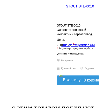
STOUT STE-0010
Электротермический
компактный сервопривод,
нормально открытый, 24 В
Цена:
*
2 105 руб.
*
Актуальную цену пожалуйста
уточните у менеджера
В избранное
Купить в 1 клик
Под заказ
В корзину