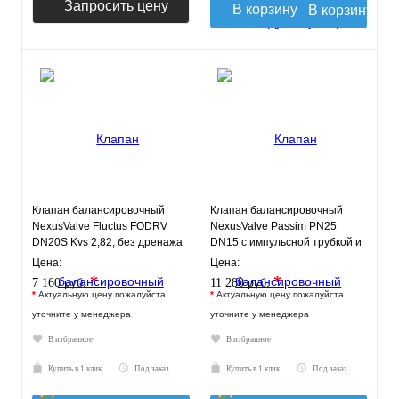
Запросить цену
В корзину
Клапан балансировочный
Клапан балансировочный
NexusValve Fluctus FODRV
NexusValve Passim PN25
DN20S Kvs 2,82, без дренажа
DN15 с импульсной трубкой и
MN80597.405
дренажём MN80597.521
Цена:
Цена:
*
*
7 160 руб.
11 280 руб.
*
Актуальную цену пожалуйста
*
Актуальную цену пожалуйста
уточните у менеджера
уточните у менеджера
В избранное
В избранное
Купить в 1 клик
Под заказ
Купить в 1 клик
Под заказ