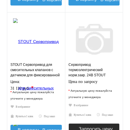
STOUT Сервопривод для
Сервопривод
смесительных клапанов с
термоэлектрический
датчиком для фиксированной
норм.закр. 24В STOUT
регулировки температуры
Цена по запросу
Цена:
*
31 110 руб.
*
Актуальную цену пожалуйста
*
Актуальную цену пожалуйста
уточните у менеджера
уточните у менеджера
В избранное
В избранное
Купить в 1 клик
Под заказ
Купить в 1 клик
Под заказ
Запросить цену