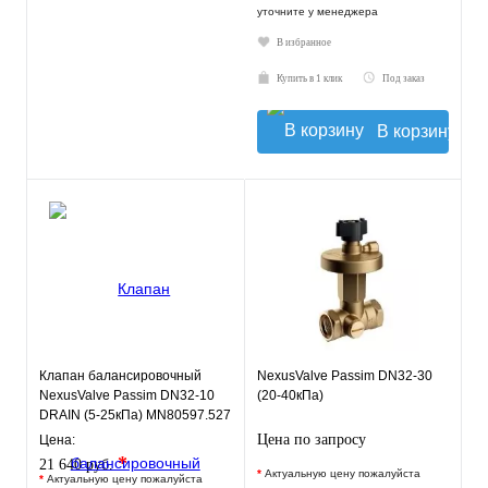
уточните у менеджера
В избранное
Купить в 1 клик
Под заказ
В корзину
Клапан балансировочный
NexusValve Passim DN32-30
NexusValve Passim DN32-10
(20-40кПа)
DRAIN (5-25кПа) MN80597.527
Цена по запросу
Цена:
*
21 640 руб.
*
Актуальную цену пожалуйста
*
Актуальную цену пожалуйста