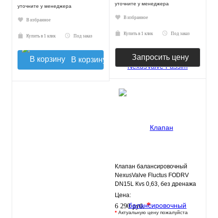
уточните у менеджера
уточните у менеджера
В избранное
В избранное
Купить в 1 клик
Под заказ
Купить в 1 клик
Под заказ
Запросить цену
В корзину
Клапан балансировочный
NexusValve Fluctus FODRV
DN15L Кvs 0,63, без дренажа
MN80597.401
Цена:
*
6 290 руб.
*
Актуальную цену пожалуйста