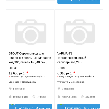
STOUT Сервопривод для
VARMANN
шаровых зональных клапанов,
Термоэлектрический
ход 90°, кабель 1м., 40 сек.,
сервопривод 24В
24V, 4 полюса
Цена:
Цена:
*
*
12 680 руб.
6 310 руб.
*
Актуальную цену пожалуйста
*
Актуальную цену пожалуйста
уточните у менеджера
уточните у менеджера
В избранное
В избранное
Купить в 1 клик
Под заказ
Купить в 1 клик
Под заказ
В корзину
В корзину