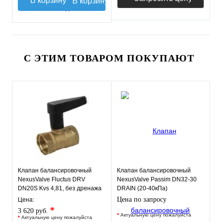
В корзину
С ЭТИМ ТОВАРОМ ПОКУПАЮТ
Клапан балансировочный
Клапан балансировочный
NexusValve Fluctus DRV
NexusValve Passim DN32-30
DN20S Kvs 4,81, без дренажа
DRAIN (20-40кПа)
MN80597.444
MN80597.528
Цена по запросу
Цена:
*
3 620 руб.
*
Актуальную цену пожалуйста
*
Актуальную цену пожалуйста