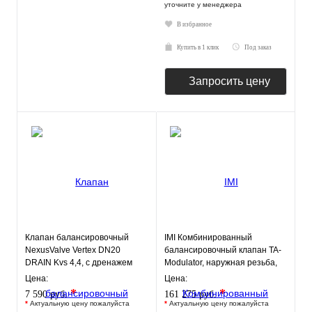
уточните у менеджера
В избранное
Купить в 1 клик
Под заказ
Запросить цену
Клапан балансировочный
IMI Комбинированный
NexusValve Vertex DN20
балансировочный клапан TA-
DRAIN Kvs 4,4, с дренажем
Modulator, наружная резьба,
MN80597.707
DN40, AMETAL
Цена:
Цена:
*
*
7 590 руб.
161 275 руб.
*
Актуальную цену пожалуйста
*
Актуальную цену пожалуйста