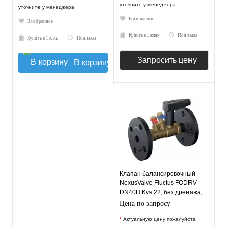
уточните у менеджера
уточните у менеджера
В избранное
В избранное
Купить в 1 клик
Под заказ
Купить в 1 клик
Под заказ
Запросить цену
В корзину
Клапан балансировочный
NexusValve Fluctus FODRV
DN40H Kvs 22, без дренажа,
фланцевый MN80597.460
Цена по запросу
*
Актуальную цену пожалуйста