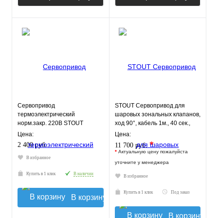
Сервопривод
STOUT Сервопривод для
термоэлектрический
шаровых зональных клапанов,
норм.закр. 220В STOUT
ход 90°, кабель 1м., 40 сек.,
24V, 5 полюсов
Цена:
Цена:
*
2 400 руб.
11 700 руб.
*
Актуальную цену пожалуйста
В избранное
уточните у менеджера
Купить в 1 клик
В наличии
В избранное
Купить в 1 клик
Под заказ
В корзину
В корзину