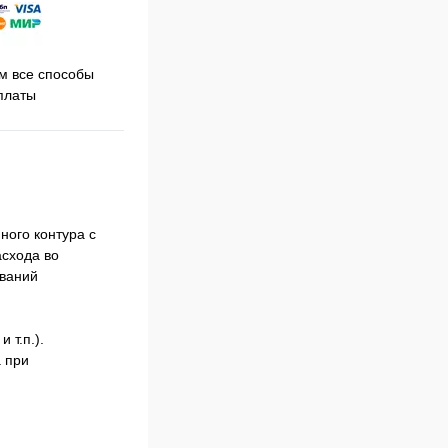
Принимаем заказы на сайте
 все способы
Про
круглосуточно
платы
ного контура с
асхода во
ований
 т.п.).
 при