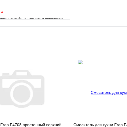
.
*
ену пожалуйста уточните у менеджера
е
Сравнение
клик
Под заказ
В корзину
 Frap F4708 пристенный верхний
Смеситель для кухни Frap 