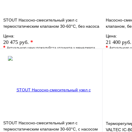
STOUT Насосно-смесительный узел с
Насосно-смес
термостатическим клапаном 30-60°C, без насоса
клапаном, бе
Цена:
Цена:
20 475 руб.
*
21 400 руб
*
*
Актуальную цену пожалуйста уточните у менеджера
Актуальную ц
В избранное
Сравнение
В избранно
Купить в 1 клик
Под заказ
Купить в 1 
В корзину
STOUT Насосно-смесительный узел с
Терморегули
термостатическим клапаном 30-60°C, с насосом
VALTEC IC-B