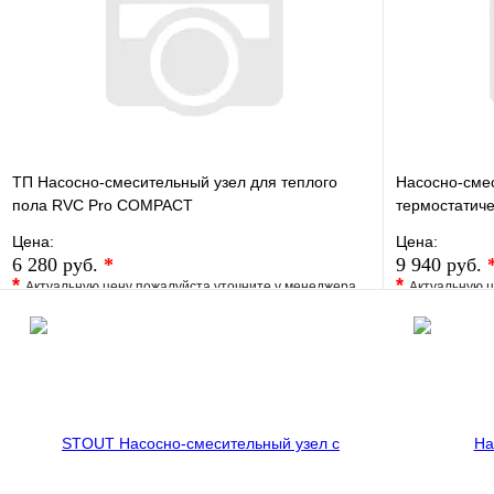
ТП Насосно-смесительный узел для теплого
Насосно-сме
пола RVC Pro COMPACT
термостатиче
Цена:
Цена:
6 280 руб.
*
9 940 руб.
*
*
Актуальную цену пожалуйста уточните у менеджера
Актуальную ц
В избранное
Сравнение
В избранно
Купить в 1 клик
Под заказ
Купить в 1 
В корзину