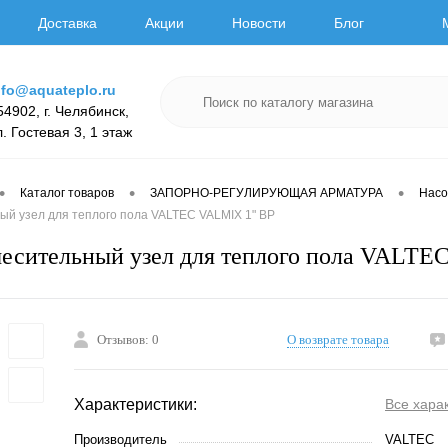
Доставка
Акции
Новости
Блог
nfo@aquateplo.ru
54902, г. Челябинск,
л. Гостевая 3, 1 этаж
•
•
•
Каталог товаров
ЗАПОРНО-РЕГУЛИРУЮЩАЯ АРМАТУРА
Насо
ый узел для теплого пола VALTEC VALMIX 1" ВР
есительный узел для теплого пола VALTE
Отзывов: 0
О возврате товара
Характеристики:
Все хара
Производитель
VALTEC