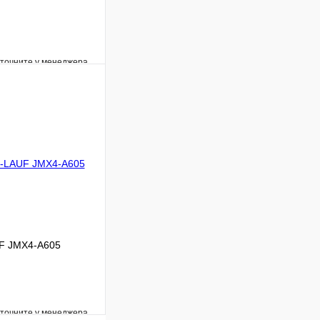
уточните у менеджера
Сравнение
Под заказ
В корзину
UF JMX4-A605
уточните у менеджера