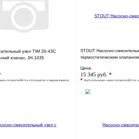
STOUT Насосно-смесительн
сительный узел TIM 20-43С
термостатическим клапаном
ский клапан, JH-1035
UPSO
Цена:
*
15 345 руб.
*
*
ену пожалуйста уточните у менеджера
Актуальную цену пожалуйста 
е
Сравнение
В избранное
клик
Под заказ
Купить в 1 клик
В корзину