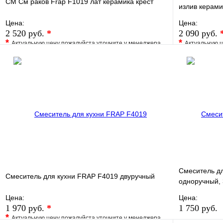
СМ См раков Frap F1019 лат керамика крест
излив керами
Цена:
Цена:
2 520 руб.
*
2 090 руб.
*
*
Актуальную цену пожалуйста уточните у менеджера
Актуальную ц
В избранное
Сравнение
В избранно
Купить в 1 клик
Под заказ
Купить в 1 
В корзину
Смеситель д
Смеситель для кухни FRAP F4019 двуручный
одноручный,
Цена:
Цена:
1 970 руб.
*
1 750 руб.
*
Актуальную цену пожалуйста уточните у менеджера