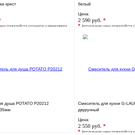
ка крест
белый
Цена:
*
2 590 руб.
*
*
ену пожалуйста уточните у менеджера
Актуальную цену пожалуйста 
е
Сравнение
В избранное
клик
Под заказ
Купить в 1 клик
В корзину
ля душа POTATO P20212
Смеситель для кухни G-LA
 35мм
двуручный
Цена:
2 550 руб.
*
*
Актуальную цену пожалуйста 