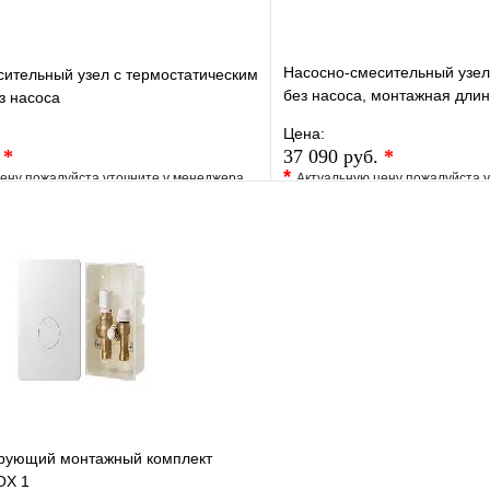
Насосно-смесительный узел
ительный узел с термостатическим
без насоса, монтажная дли
з насоса
VT.COMBI.S.180M
Цена:
.
*
37 090 руб.
*
*
ену пожалуйста уточните у менеджера
Актуальную цену пожалуйста 
е
Сравнение
В избранное
клик
Под заказ
Купить в 1 клик
В корзину
рующий монтажный комплект
OX 1