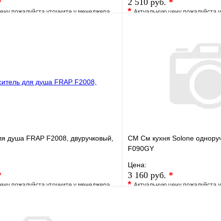
*
2 510 руб.
*
*
ену пожалуйста уточните у менеджера
Актуальную цену пожалуйста 
е
Сравнение
В избранное
клик
Под заказ
Купить в 1 клик
В корзину
ля душа FRAP F2008, двуручковый,
СМ См кухня Solone однору
F090GY
Цена:
*
3 160 руб.
*
*
ену пожалуйста уточните у менеджера
Актуальную цену пожалуйста 
е
Сравнение
В избранное
клик
Под заказ
Купить в 1 клик