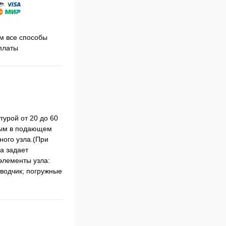
Принимаем заказы на сайте
 все способы
Про
круглосуточно
платы
урой от 20 до 60
нным в подающем
ного узла.(При
а задает
элементы узла:
водчик; погружные