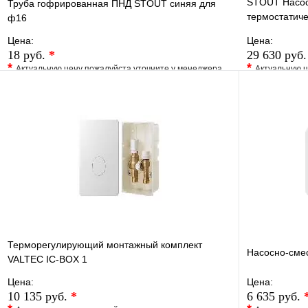
STOUT Насос
Труба гофрированная ПНД STOUT синяя для
термостатиче
ф16
UPSO 25-65,
Цена:
Цена:
18 руб.
*
29 630 руб
*
*
Актуальную цену пожалуйста уточните у менеджера
Актуальную ц
В избранное
Сравнение
В избранно
Купить в 1 клик
Под заказ
Купить в 1 
В корзину
Терморегулирующий монтажный комплект
Насосно-сме
VALTEC IC-BOX 1
Цена:
Цена:
10 135 руб.
*
6 635 руб.