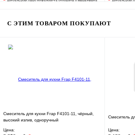
*
*
Актуальную цену пожалуйста уточните у менеджера
Актуальную ц
В избранное
Сравнение
В избранно
Купить в 1 клик
Под заказ
Купить в 1 
С ЭТИМ ТОВАРОМ ПОКУПАЮТ
В корзину
Смеситель для кухни Frap F4101-11, чёрный,
Смеситель д
высокий излив, одноручный
Цена:
Цена: