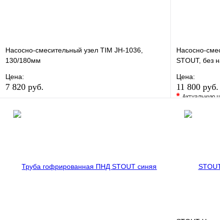
Насосно-смесительный узел TIM JH-1036,
Насосно-смес
130/180мм
STOUT, без н
Цена:
Цена:
7 820 руб.
11 800 руб
*
Актуальную ц
В избранное
Сравнение
В избранно
Купить в 1 клик
В наличии
Купить в 1 
В корзину