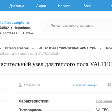
Доставка
Акции
Новости
Блог
nfo@aquateplo.ru
54902, г. Челябинск,
л. Гостевая 3, 1 этаж
•
•
•
Каталог товаров
ЗАПОРНО-РЕГУЛИРУЮЩАЯ АРМАТУРА
Насо
ый узел для теплого пола VALTEC COMBI
есительный узел для теплого пола VALT
Отзывов: 0
О возврате товара
Характеристики:
Все хара
Производитель
VALTEC