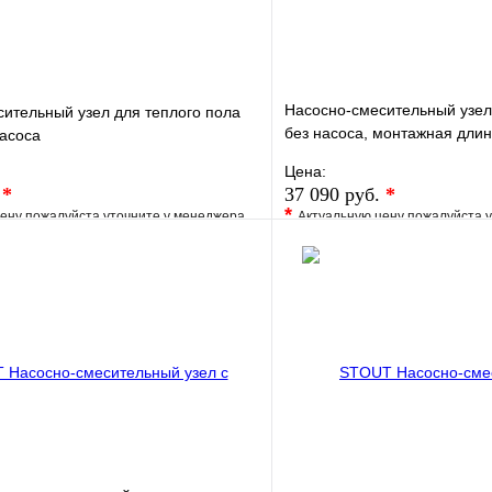
Насосно-смесительный узел
ительный узел для теплого пола
без насоса, монтажная дли
асоса
VT.COMBI.S.180M
Цена:
.
*
37 090 руб.
*
*
ену пожалуйста уточните у менеджера
Актуальную цену пожалуйста 
е
Сравнение
В избранное
клик
Под заказ
Купить в 1 клик
В корзину