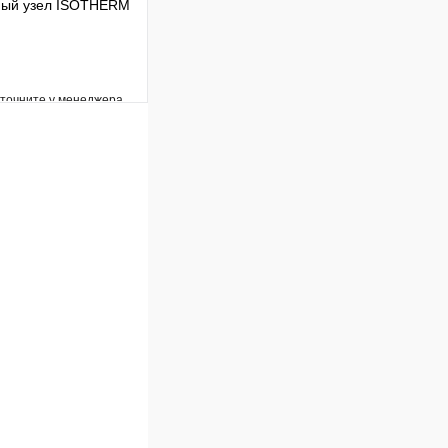
ный узел ISOTHERM
уточните у менеджера
Сравнение
Под заказ
В корзину