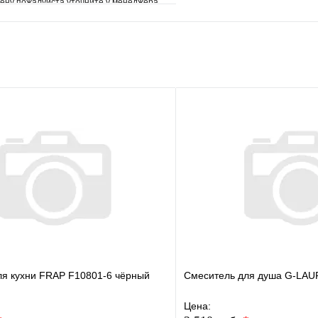
ену пожалуйста уточните у менеджера
е
Сравнение
клик
Под заказ
В корзину
ля кухни FRAP F10801-6 чёрный
Смеситель для душа G-LAU
Цена: