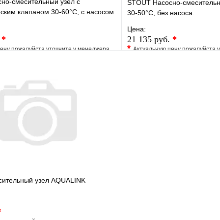
но-смесительный узел с
STOUT Насосно-смеситель
ским клапаном 30-60°C, с насосом
30-50°C, без насоса.
 130 mm
Цена:
.
*
21 135 руб.
*
*
ену пожалуйста уточните у менеджера
Актуальную цену пожалуйста 
е
Сравнение
В избранное
клик
Под заказ
Купить в 1 клик
В корзину
сительный узел AQUALINK
*