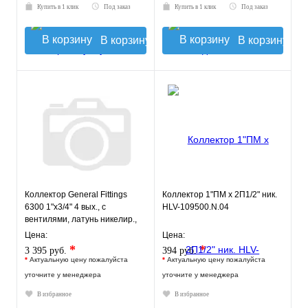
Купить в 1 клик
Под заказ
Купить в 1 клик
Под заказ
В корзину
В корзину
Коллектор General Fittings
Коллектор 1"ПМ х 2П1/2" ник.
6300 1"х3/4" 4 вых., c
HLV-109500.N.04
вентилями, латунь никелир.,
красный
Цена:
Цена:
*
*
3 395 руб.
394 руб.
*
Актуальную цену пожалуйста
*
Актуальную цену пожалуйста
уточните у менеджера
уточните у менеджера
В избранное
В избранное