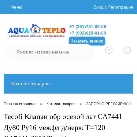
Меню
Вход
Регистрация
+7 (351)751-09-59
+7 (902)615-81-89
Заказать звонок
0
0
Каталог товаров
•
•
Главная страница
Каталог товаров
ЗАПОРНО-РЕГУЛИРУЮЩАЯ
Tecofi Клапан обр осевой лат CA7441
Ду80 Ру16 межфл д/нерж T=120