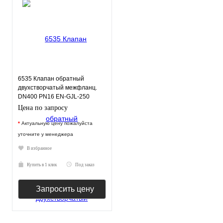
6535 Клапан обратный
двухстворчатый межфланц.
DN400 PN16 EN-GJL-250
нерж.сталь EPDM JAFAR
Цена по запросу
*
Актуальную цену пожалуйста
уточните у менеджера
В избранное
Купить в 1 клик
Под заказ
Запросить цену