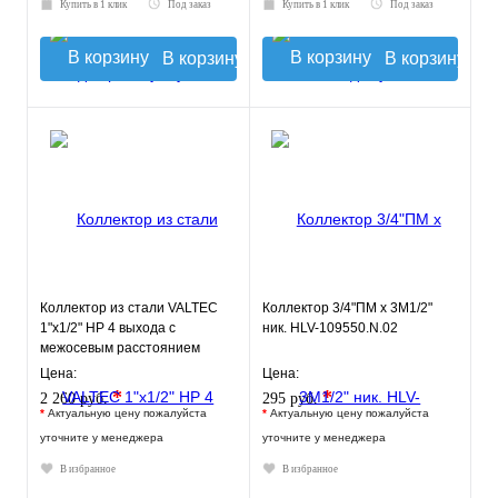
Купить в 1 клик
Под заказ
Купить в 1 клик
Под заказ
В корзину
В корзину
Коллектор из стали VALTEC
Коллектор 3/4"ПМ х 3М1/2"
1"х1/2" НР 4 выхода с
ник. HLV-109550.N.02
межосевым расстоянием
выходов 100мм
Цена:
Цена:
*
*
2 260 руб.
295 руб.
*
Актуальную цену пожалуйста
*
Актуальную цену пожалуйста
уточните у менеджера
уточните у менеджера
В избранное
В избранное