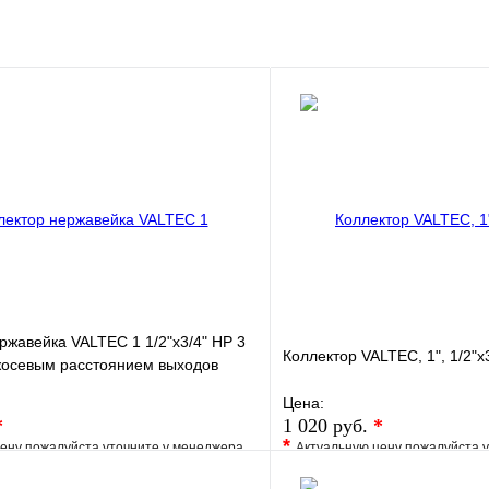
клик
Под заказ
В корзину
ржавейка VALTEC 1 1/2"х3/4" НР 3
Коллектор VALTEC, 1", 1/2"х
жосевым расстоянием выходов
Цена:
*
1 020 руб.
*
*
ену пожалуйста уточните у менеджера
Актуальную цену пожалуйста 
е
Сравнение
В избранное