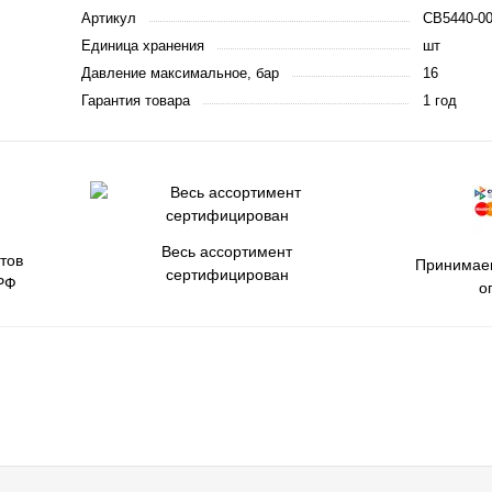
Артикул
CB5440-0
Единица хранения
шт
Давление максимальное, бар
16
Гарантия товара
1 год
Весь ассортимент
тов
Принимаем
сертифицирован
РФ
о