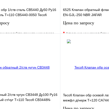
н обр 1/ств сталь CB5440 Ду50 Ру16
6525 Клапан обратный фла
ль T=110 CB5440-0050 Tecofi
EN-GJL-250 NBR JAFAR
просу
Цена по запросу
*
ену пожалуйста уточните у менеджера
Актуальную цену пожалуйста 
е
Сравнение
В избранное
клик
Под заказ
Купить в 1 клик
Запросить цену
Запросить
ный 2/ств чугун CB3448 Ду100 Ру16
Tecofi Клапан обр осевой л
 ст/чуг T=110 Tecofi CB3448N-
межфл д/нерж T=120 CA7441
Цена по запросу