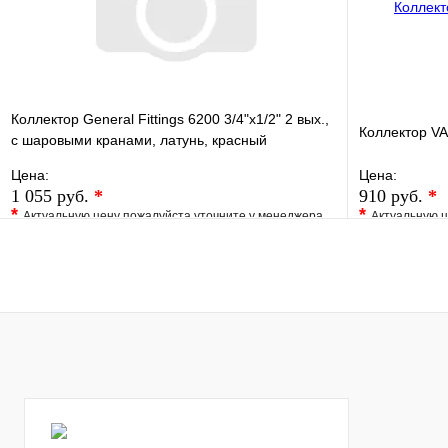
Коллектор General Fittings 6200 3/4"х1/2" 2 вых.,
Коллектор VA
c шаровыми кранами, латунь, красный
регулятор
Цена:
Цена:
1 055 руб.
*
910 руб.
*
*
*
Актуальную цену пожалуйста уточните у менеджера
Актуальную ц
В избранное
Сравнение
В избранно
Купить в 1 клик
Под заказ
Купить в 1 
В корзину