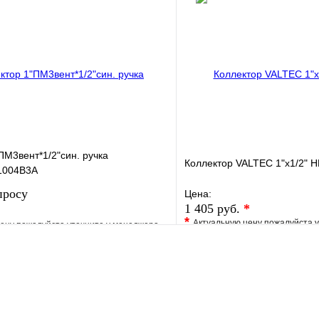
клик
Под заказ
Купить в 1 клик
В корзину
ПМ3вент*1/2"син. ручка
Коллектор VALTEC 1"х1/2" Н
1004B3A
просу
Цена:
1 405 руб.
*
*
Актуальную цену пожалуйста 
ену пожалуйста уточните у менеджера
В избранное
е
Сравнение
Купить в 1 клик
клик
Под заказ
Запросить цену