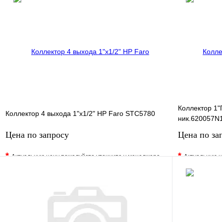
Купить в 1 клик
Под заказ
Купить в 1 
В корзину
Коллектор 1"
Коллектор 4 выхода 1"х1/2" НР Faro STC5780
ник.620057N
Цена по запросу
Цена по за
*
*
Актуальную цену пожалуйста уточните у менеджера
Актуальную ц
В избранное
Сравнение
В избранно
Купить в 1 клик
Под заказ
Купить в 1 
Запросить цену