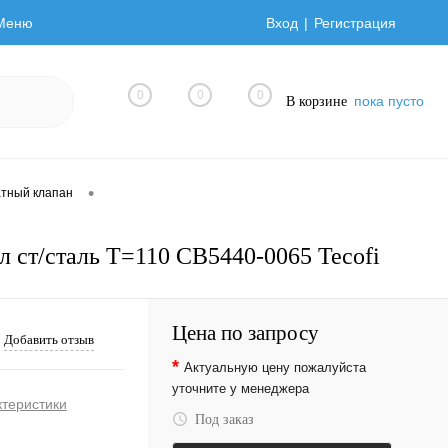
Меню
Вход
Регистрация
0
0
0
пока пусто
В корзине
•
тный клапан
л ст/сталь T=110 CB5440-0065 Tecofi
Цена по запросу
Добавить отзыв
*
Актуальную цену пожалуйста
уточните у менеджера
ктеристики
Под заказ