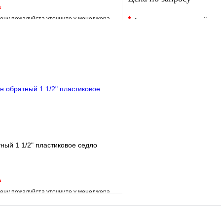
*
*
ену пожалуйста уточните у менеджера
Актуальную цену пожалуйста 
е
Сравнение
В избранное
клик
Под заказ
Купить в 1 клик
В корзину
Запросить
ный 1 1/2" пластиковое седло
*
ену пожалуйста уточните у менеджера
е
Сравнение