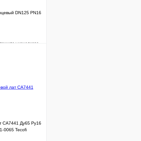
нцевый DN125 PN16
уточните у менеджера
Сравнение
Под заказ
 цену
ат CA7441 Ду65 Ру16
-0065 Tecofi