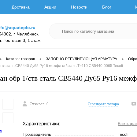
Доставка
Акции
Новости
Блог
nfo@aquateplo.ru
54902, г. Челябинск,
л. Гостевая 3, 1 этаж
•
•
•
Каталог товаров
ЗАПОРНО-РЕГУЛИРУЮЩАЯ АРМАТУРА
Обра
/ств сталь CB5440 Ду65 Ру16 межфл ст/сталь T=110 CB5440-0065 Tecofi
пан обр 1/ств сталь CB5440 Ду65 Ру16 межф
Отзывов: 0
О возврате товара
Характеристики:
Все хара
Производитель
Tecofi