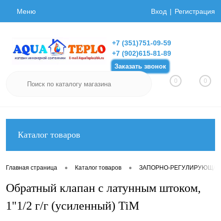
Меню
Вход
Регистрация
+7 (351)751-09-59
+7 (902)615-81-89
Заказать звонок
0
0
Каталог товаров
•
•
Главная страница
Каталог товаров
ЗАПОРНО-РЕГУЛИРУЮЩАЯ
Обратный клапан с латунным штоком,
1"1/2 г/г (усиленный) TiM