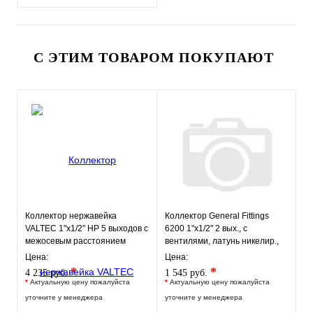
С ЭТИМ ТОВАРОМ ПОКУПАЮТ
Коллектор нержавейка
Коллектор General Fittings
VALTEC 1"х1/2" НР 5 выходов с
6200 1"х1/2" 2 вых., c
межосевым расстоянием
вентилями, латунь никелир.,
выходов 100мм
синий регулятор
Цена:
Цена:
*
*
4 235 руб.
1 545 руб.
*
Актуальную цену пожалуйста
*
Актуальную цену пожалуйста
уточните у менеджера
уточните у менеджера