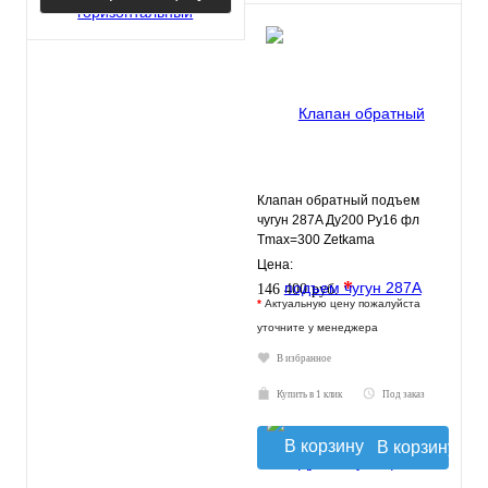
Клапан обратный подъем
чугун 287A Ду200 Ру16 фл
Tmax=300 Zetkama
287A200C31
Цена:
*
146 400 руб.
*
Актуальную цену пожалуйста
уточните у менеджера
В избранное
Купить в 1 клик
Под заказ
В корзину