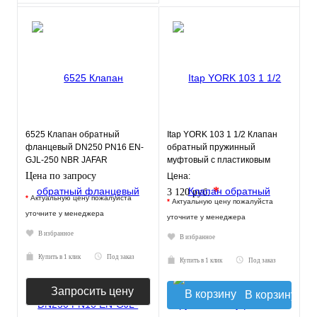
6525 Клапан обратный
Itap YORK 103 1 1/2 Клапан
фланцевый DN250 PN16 EN-
обратный пружинный
GJL-250 NBR JAFAR
муфтовый с пластиковым
седлом
Цена по запросу
Цена:
*
3 120 руб.
*
Актуальную цену пожалуйста
*
Актуальную цену пожалуйста
уточните у менеджера
уточните у менеджера
В избранное
В избранное
Купить в 1 клик
Под заказ
Купить в 1 клик
Под заказ
Запросить цену
В корзину