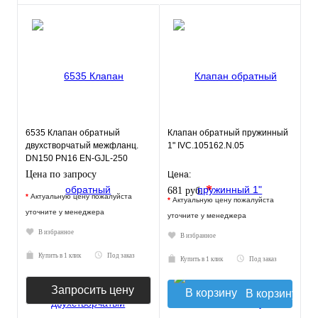
6535 Клапан обратный
Клапан обратный пружинный
двухстворчатый межфланц.
1" IVC.105162.N.05
DN150 PN16 EN-GJL-250
нерж.сталь EPDM JAFAR
Цена по запросу
Цена:
*
681 руб.
*
Актуальную цену пожалуйста
*
Актуальную цену пожалуйста
уточните у менеджера
уточните у менеджера
В избранное
В избранное
Купить в 1 клик
Под заказ
Купить в 1 клик
Под заказ
Запросить цену
В корзину