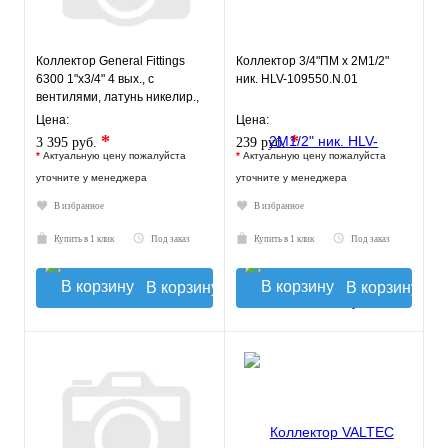
Коллектор General Fittings
Коллектор 3/4"ПМ х 2М1/2"
6300 1"х3/4" 4 вых., c
ник. HLV-109550.N.01
вентилями, латунь никелир.,
синий регулятор
Цена:
Цена:
*
*
3 395 руб.
239 руб.
*
Актуальную цену пожалуйста
*
Актуальную цену пожалуйста
уточните у менеджера
уточните у менеджера
В избранное
В избранное
Купить в 1 клик
Под заказ
Купить в 1 клик
Под заказ
В корзину
В корзину