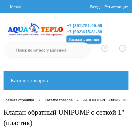
Меню
Вход
Регистрация
+7 (351)751-09-59
+7 (902)615-81-89
Заказать звонок
0
0
Каталог товаров
•
•
Главная страница
Каталог товаров
ЗАПОРНО-РЕГУЛИРУЮЩАЯ
Клапан обратный UNIPUMP с сеткой 1"
(пластик)