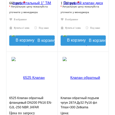
*
*
660 руб.
1 510 руб.
*
Актуальную цену пожалуйста
*
Актуальную цену пожалуйста
уточните у менеджера
уточните у менеджера
В избранное
В избранное
Купить в 1 клик
Под заказ
Купить в 1 клик
Под заказ
В корзину
В корзину
6525 Клапан обратный
Клапан обратный подъем
фланцевый DN200 PN16 EN-
чугун 287A Ду32 Ру16 фл
GJL-250 NBR JAFAR
Tmax=300 Zetkama
287A032C31
Цена по запросу
Цена: