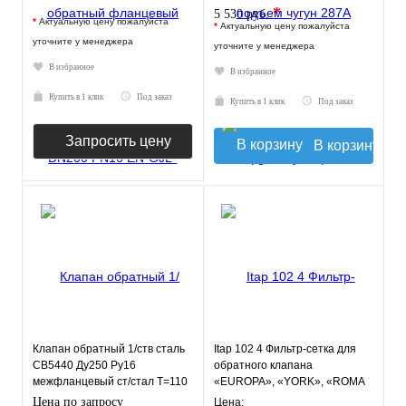
*
5 530 руб.
*
Актуальную цену пожалуйста
*
Актуальную цену пожалуйста
уточните у менеджера
уточните у менеджера
В избранное
В избранное
Купить в 1 клик
Под заказ
Купить в 1 клик
Под заказ
Запросить цену
В корзину
Клапан обратный 1/ств сталь
Itap 102 4 Фильтр-сетка для
CB5440 Ду250 Ру16
обратного клапана
межфланцевый ст/стал T=110
«EUROPA», «YORK», «ROMA
Tecofi CB5440-0250
Цена по запросу
Цена: