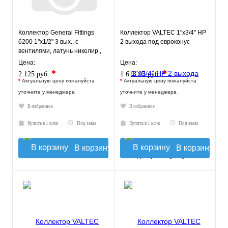
Коллектор General Fittings
Коллектор VALTEC 1"х3/4" НР
6200 1"х1/2" 3 вых., c
2 выхода под евроконус
вентилями, латунь никелир.,
синий регулятор
Цена:
Цена:
*
*
2 125 руб.
1 613.05 руб.
*
Актуальную цену пожалуйста
*
Актуальную цену пожалуйста
уточните у менеджера
уточните у менеджера
В избранное
В избранное
Купить в 1 клик
Под заказ
Купить в 1 клик
Под заказ
В корзину
В корзину