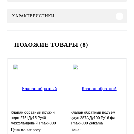
ХАРАКТЕРИСТИКИ
ПОХОЖИЕ ТОВАРЫ (8)
Клапан обратный пружин
Клапан обратный подъем
нерж 275I Ду15 Ру40
чугун 287A Ду100 Ру16 фл
межфланцевый Tmax=300
Tmax=300 Zetkama
Zetkama 275I015E51
287A100C31
Цена по запросу
Цена: