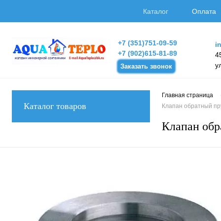
Каталог
Оплата
+7 (351)751-09-59
i
+7 (902)615-81-89
4
у
Заказать звонок
Главная страница
Каталог товаров
Клапан обратный пр
Клапан обр