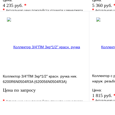
Цена:
Цена:
4 235 руб.
*
5 360 руб.
*
*
Актуальную цену пожалуйста уточните у менеджера
Актуальную ц
В избранное
Сравнение
В избранно
Купить в 1 клик
Под заказ
Купить в 1 
В корзину
Коллектор с 
Коллектор 3/4"ПМ 3кр*1/2" красн. ручка ник.
наруж. резьб
6200R6N0504R3A (620056N0504R3A)
3/4"х1/2"
Цена по запросу
Цена:
1 815 руб.
*
*
Актуальную ц
Актуальную цену пожалуйста уточните у менеджера
В избранно
В избранное
Сравнение