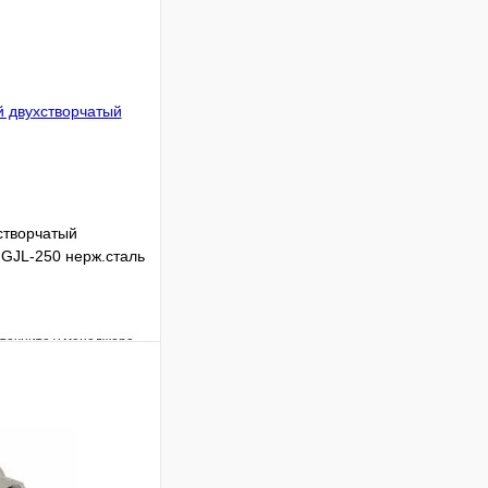
створчатый
GJL-250 нерж.сталь
уточните у менеджера
Сравнение
Под заказ
 цену