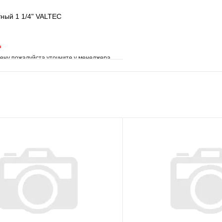
ный 1 1/4" VALTEC
*
ену пожалуйста уточните у менеджера
е
Сравнение
клик
Под заказ
В корзину