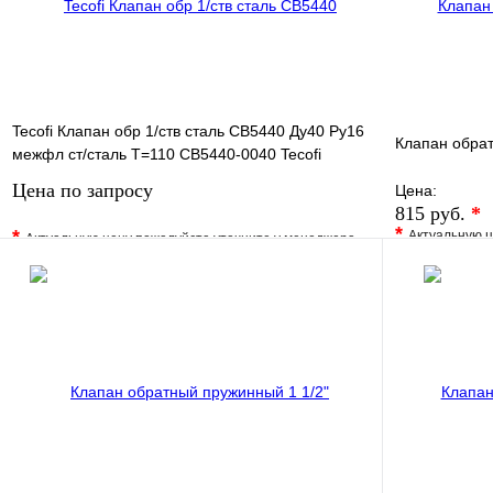
Tecofi Клапан обр 1/ств сталь CB5440 Ду40 Ру16
Клапан обра
межфл ст/сталь T=110 CB5440-0040 Tecofi
Цена по запросу
Цена:
815 руб.
*
*
*
Актуальную ц
Актуальную цену пожалуйста уточните у менеджера
В избранно
В избранное
Сравнение
Купить в 1 
Купить в 1 клик
Под заказ
Запросить цену