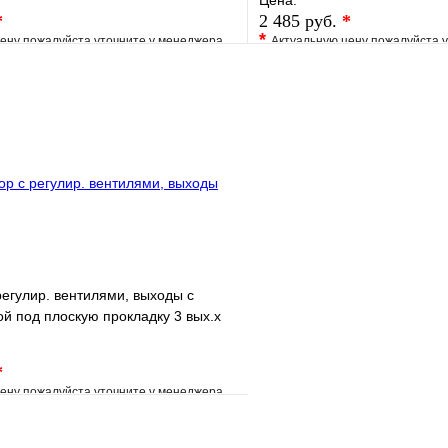
Цена:
*
2 485 руб.
*
*
ену пожалуйста уточните у менеджера
Актуальную цену пожалуйста 
е
Сравнение
В избранное
клик
Под заказ
Купить в 1 клик
В корзину
регулир. вентилями, выходы с
ой под плоскую прокладку 3 вых.х
*
ену пожалуйста уточните у менеджера
е
Сравнение