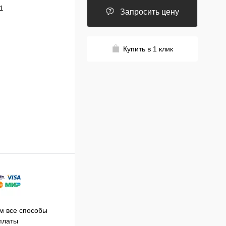
1
Запросить цену
Купить в 1 клик
Принимаем заказы на сайте
 все способы
Про
круглосуточно
платы