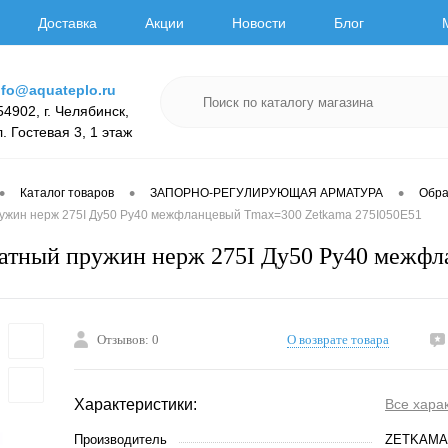
Доставка
Акции
Новости
Блог
nfo@aquateplo.ru
54902, г. Челябинск,
л. Гостевая 3, 1 этаж
•
•
•
Каталог товаров
ЗАПОРНО-РЕГУЛИРУЮЩАЯ АРМАТУРА
Обра
ужин нерж 275I Ду50 Ру40 межфланцевый Tmax=300 Zetkama 275I050E51
атный пружин нерж 275I Ду50 Ру40 межфл
Отзывов: 0
О возврате товара
Характеристики:
Все хара
Производитель
ZETKAMA