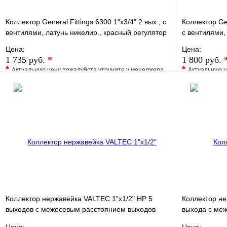
Коллектор General Fittings 6300 1"х3/4" 2 вых., c
Коллектор Gen
вентилями, латунь никелир., красный регулятор
c вентилями,
Цена:
Цена:
1 735 руб.
*
1 800 руб.
*
*
Актуальную цену пожалуйста уточните у менеджера
Актуальную ц
В избранное
Сравнение
В избранно
Купить в 1 клик
Под заказ
Купить в 1 
В корзину
Коллектор нержавейка VALTEC 1"х1/2" НР 5
Коллектор не
выходов с межосевым расстоянием выходов
выхода с ме
100мм
100мм