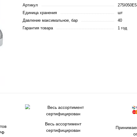
Артикул
275I050E5
Единица хранения
шт
Давление максимальное, бар
40
Гарантия товара
1 год
Весь ассортимент
тов
Принимаем
сертифицирован
РФ
о