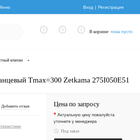
Меню
Вход
Регистрация
0
0
0
пока пусто
В корзине
•
тный клапан
анцевый Tmax=300 Zetkama 275I050E51
Цена по запросу
Добавить отзыв
*
Актуальную цену пожалуйста
уточните у менеджера
ктеристики
Под заказ