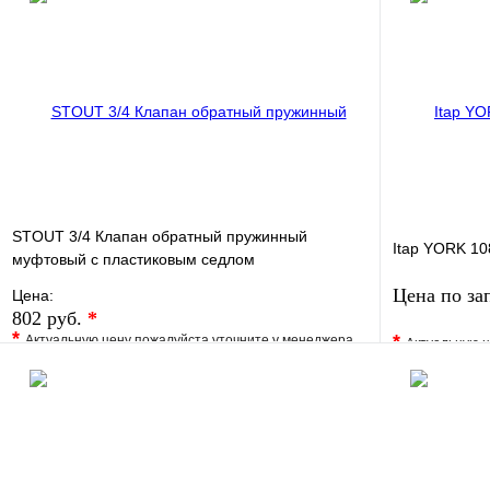
STOUT 3/4 Клапан обратный пружинный
Itap YORK 10
муфтовый с пластиковым седлом
Цена по за
Цена:
802 руб.
*
*
*
Актуальную цену пожалуйста уточните у менеджера
Актуальную ц
В избранное
Сравнение
В избранно
Купить в 1 клик
Под заказ
Купить в 1 
В корзину