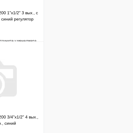
00 1"х1/2" 3 вых., c
, синий регулятор
уточните у менеджера
Сравнение
Под заказ
В корзину
00 3/4"х1/2" 4 вых.,
., синий