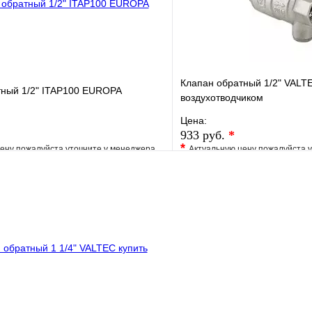
Клапан обратный 1/2" VALT
тный 1/2" ITAP100 EUROPA
воздухотводчиком
Цена:
933 руб.
*
*
ену пожалуйста уточните у менеджера
Актуальную цену пожалуйста 
е
Сравнение
В избранное
клик
Под заказ
Купить в 1 клик
В корзину