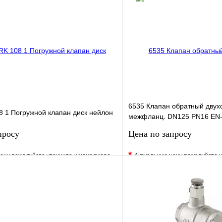
6535 Клапан обратный двух
8 1 Погружной клапан диск нейлон
межфланц. DN125 PN16 EN-
EPDM JAFAR
просу
Цена по запросу
*
ену пожалуйста уточните у менеджера
Актуальную цену пожалуйста 
е
Сравнение
В избранное
клик
Под заказ
Купить в 1 клик
Запросить цену
Запросить