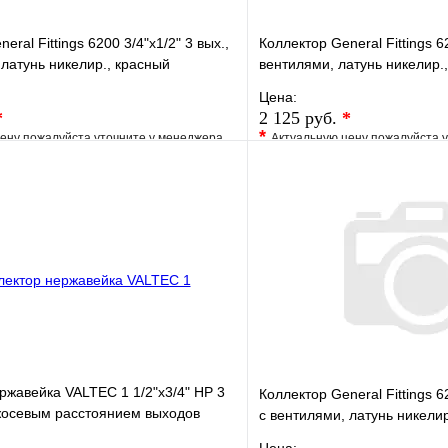
eral Fittings 6200 3/4"х1/2" 3 вых.,
Коллектор General Fittings 62
 латунь никелир., красный
вентилями, латунь никелир.
Цена:
*
2 125 руб.
*
*
ену пожалуйста уточните у менеджера
Актуальную цену пожалуйста 
е
Сравнение
В избранное
клик
Под заказ
Купить в 1 клик
В корзину
ржавейка VALTEC 1 1/2"х3/4" НР 3
Коллектор General Fittings 62
жосевым расстоянием выходов
c вентилями, латунь никелир