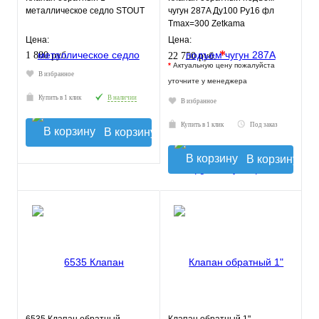
металлическое седло STOUT
чугун 287A Ду100 Ру16 фл
Tmax=300 Zetkama
287A100C31
Цена:
Цена:
*
1 880 руб.
22 750 руб.
*
Актуальную цену пожалуйста
В избранное
уточните у менеджера
Купить в 1 клик
В наличии
В избранное
Купить в 1 клик
Под заказ
В корзину
В корзину