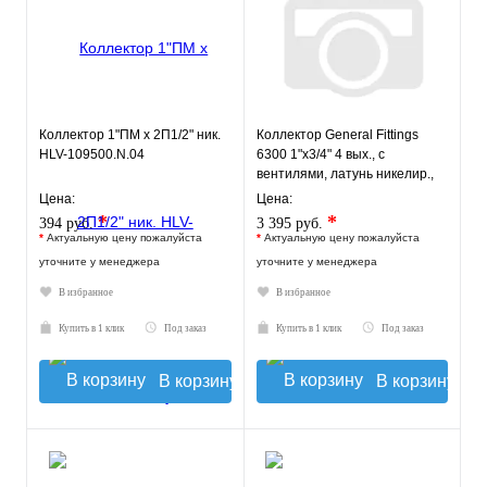
Коллектор 1"ПМ х 2П1/2" ник.
Коллектор General Fittings
HLV-109500.N.04
6300 1"х3/4" 4 вых., c
вентилями, латунь никелир.,
синий регулятор
Цена:
Цена:
*
*
394 руб.
3 395 руб.
*
Актуальную цену пожалуйста
*
Актуальную цену пожалуйста
уточните у менеджера
уточните у менеджера
В избранное
В избранное
Купить в 1 клик
Под заказ
Купить в 1 клик
Под заказ
В корзину
В корзину