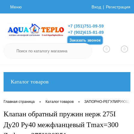
Меню
Вход
Регистрация
+7 (351)751-09-59
+7 (902)615-81-89
Заказать звонок
0
0
Каталог товаров
•
•
Главная страница
Каталог товаров
ЗАПОРНО-РЕГУЛИРУЮЩАЯ
Клапан обратный пружин нерж 275I
Ду20 Ру40 межфланцевый Tmax=300