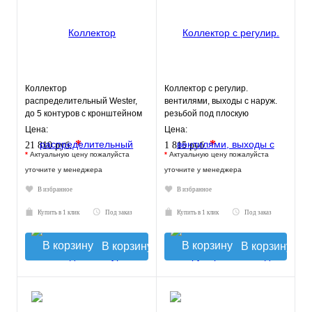
Коллектор
Коллектор с регулир.
распределительный Wester,
вентилями, выходы с наруж.
до 5 контуров с кронштейном
резьбой под плоскую
0-050120
прокладку 3 вых.х 3/4"х1/2"
Цена:
Цена:
*
*
21 810 руб.
1 815 руб.
*
Актуальную цену пожалуйста
*
Актуальную цену пожалуйста
уточните у менеджера
уточните у менеджера
В избранное
В избранное
Купить в 1 клик
Под заказ
Купить в 1 клик
Под заказ
В корзину
В корзину