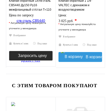
Клапан обратный 1/ств сталь
Клапан обратный 1 1/4"
CB5440 Ду150 Ру16
VALTEC c дренажом и
межфланцевый ст/стал T=110
воздухотводчиком
Tecofi CB5440-0150
Цена по запросу
Цена:
*
3 025 руб.
*
Актуальную цену пожалуйста
*
Актуальную цену пожалуйста
уточните у менеджера
уточните у менеджера
В избранное
В избранное
Купить в 1 клик
Под заказ
Купить в 1 клик
Под заказ
Запросить цену
В корзину
С ЭТИМ ТОВАРОМ ПОКУПАЮТ