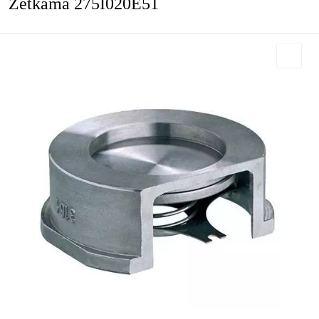
Zetkama 275I020E51