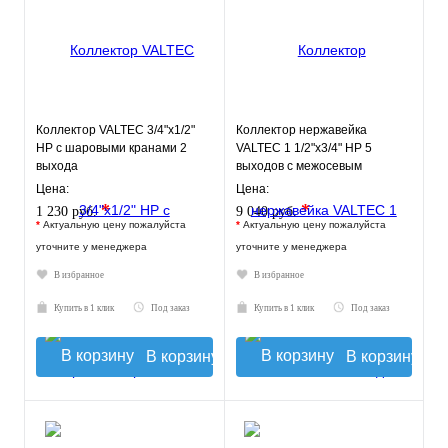
Коллектор VALTEC 3/4"х1/2"
Коллектор нержавейка
НР с шаровыми кранами 2
VALTEC 1 1/2"х3/4" НР 5
выхода
выходов с межосевым
расстоянием выходов 100мм
Цена:
Цена:
*
*
1 230 руб.
9 040 руб.
*
Актуальную цену пожалуйста
*
Актуальную цену пожалуйста
уточните у менеджера
уточните у менеджера
В избранное
В избранное
Купить в 1 клик
Под заказ
Купить в 1 клик
Под заказ
В корзину
В корзину