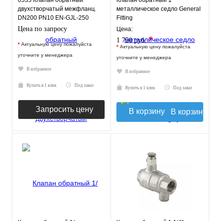
6535 Клапан обратный
Клапан обратный 1"
двухстворчатый межфланц.
металлическое седло General
DN200 PN10 EN-GJL-250
Fitting
нерж.сталь EPDM JAFAR
Цена по запросу
Цена:
*
1 750 руб.
*
Актуальную цену пожалуйста
*
Актуальную цену пожалуйста
уточните у менеджера
уточните у менеджера
В избранное
В избранное
Купить в 1 клик
Под заказ
Купить в 1 клик
Под заказ
Запросить цену
В корзину